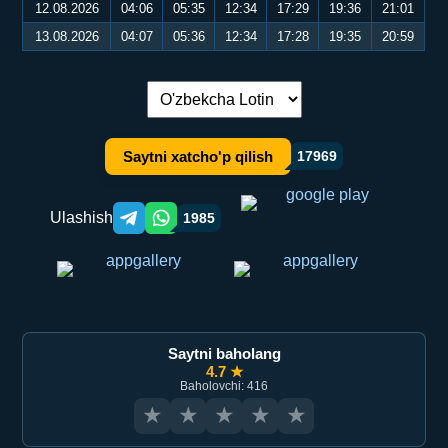
12.08.2026
04:06
05:35
12:34
17:29
19:36
21:01
13.08.2026
04:07
05:36
12:34
17:28
19:35
20:59
Tilni almashtirish:
Saytni xatcho'p qilish
17969
Ulashish
1985
Telegram orqali ulashish
WhatsApp orqali ulashish
Saytni baholang
4.7 ★
Baholovchi: 416
★
★
★
★
★