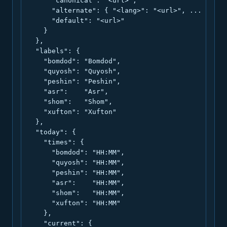
      "canonical": "<url>",

      "alternate": { "<lang>": "<url>", ... },

      "default": "<url>"

    }

  },

  "labels": {

    "bomdod": "Bomdod",

    "quyosh": "Quyosh",

    "peshin": "Peshin",

    "asr":    "Asr",

    "shom":   "Shom",

    "xufton": "Xufton"

  },

  "today": {

    "times": {

      "bomdod": "HH:MM",

      "quyosh": "HH:MM",

      "peshin": "HH:MM",

      "asr":    "HH:MM",

      "shom":   "HH:MM",

      "xufton": "HH:MM"

    },

    "current": {
