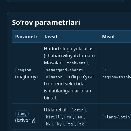
So‘rov parametrlari
Parametr
Tavsif
Misol
Hudud slug-i yoki alias
(shahar/viloyat/tuman).
Masalan:
,
toshkent
,
region
samarqand-shahri
?
(majburiy)
. To‘liq ro‘yxat
olmazor
region=toshk
frontend selectida
ishlatiladiganlar bilan
bir xil.
UI/label tili:
,
lotin
lang
,
,
,
kirill
ru
en
?lang=lotin
(ixtiyoriy)
,
,
,
kk
ky
tg
tk