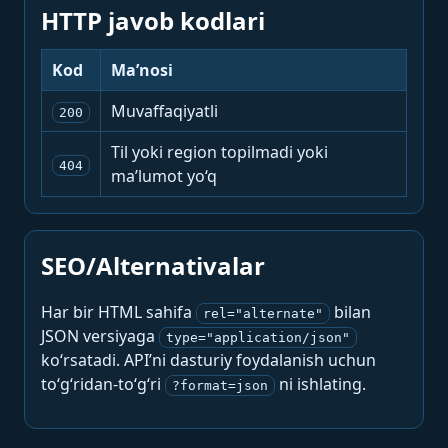
HTTP javob kodlari
Kod
Ma’nosi
Muvaffaqiyatli
200
Til yoki region topilmadi yoki
404
ma’lumot yo‘q
SEO/Alternativalar
Har bir HTML sahifa
bilan
rel="alternate"
JSON versiyaga
type="application/json"
ko‘rsatadi. API’ni dasturiy foydalanish uchun
to‘g‘ridan-to‘g‘ri
ni ishlating.
?format=json