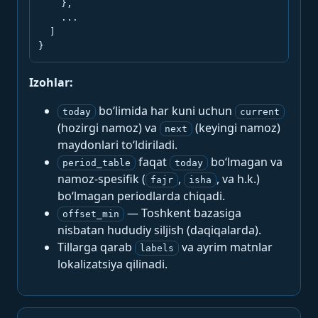
    },

    ...

  ]

}
Izohlar:
bo‘limida har kuni uchun
today
current
(hozirgi namoz) va
(keyingi namoz)
next
maydonlari to‘ldiriladi.
faqat
bo‘lmagan va
period_table
today
namoz-spesifik (
,
, va h.k.)
fajr
isha
bo‘lmagan periodlarda chiqadi.
— Toshkent bazasiga
offset_min
nisbatan hududiy siljish (daqiqalarda).
Tillarga qarab
va ayrim matnlar
labels
lokalizatsiya qilinadi.