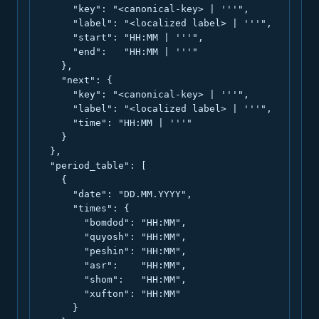
      "key": "<canonical-key> | '''",

      "label": "<localized label> | '''",

      "start": "HH:MM | '''",

      "end":   "HH:MM | '''"

    },

    "next": {

      "key": "<canonical-key> | '''",

      "label": "<localized label> | '''",

      "time": "HH:MM | '''"

    }

  },

  "period_table": [

    {

      "date": "DD.MM.YYYY",

      "times": {

        "bomdod": "HH:MM",

        "quyosh": "HH:MM",

        "peshin": "HH:MM",

        "asr":    "HH:MM",

        "shom":   "HH:MM",

        "xufton": "HH:MM"

      }
