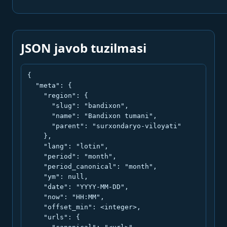
JSON javob tuzilmasi
{

  "meta": {

    "region": {

      "slug": "bandixon",

      "name": "Bandixon tumani",

      "parent": "surxondaryo-viloyati"

    },

    "lang": "lotin",

    "period": "month",

    "period_canonical": "month",

    "ym": null,

    "date": "YYYY-MM-DD",

    "now": "HH:MM",

    "offset_min": <integer>,

    "urls": {
