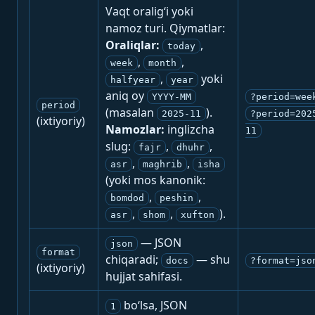
Vaqt oralig‘i yoki
namoz turi. Qiymatlar:
Oraliqlar:
,
today
,
,
week
month
,
yoki
halfyear
year
aniq oy
YYYY-MM
?period=wee
period
(masalan
).
2025-11
?period=202
(ixtiyoriy)
Namozlar:
inglizcha
11
slug:
,
,
fajr
dhuhr
,
,
asr
maghrib
isha
(yoki mos kanonik:
,
,
bomdod
peshin
,
,
).
asr
shom
xufton
— JSON
json
format
chiqaradi;
— shu
docs
?format=jso
(ixtiyoriy)
hujjat sahifasi.
bo‘lsa, JSON
1