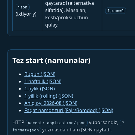
qaytaradi (alternativa
json
sifatida).
Masalan,
?json=1
(ixtiyoriy)
kesh/proksi uchun
qulay.
Tez start (namunalar)
Bugun (JSON)
1 haftalik (JSON)
1 oylik (JSON)
1 yillik (rolling) (JSON)
Aniq oy: 2026-08 (JSON)
Faqat namoz turi (Fajr/Bomdod) (JSON)
HTTP
yuborsangiz,
Accept: application/json
?
yozmasdan ham JSON qaytadi.
format=json