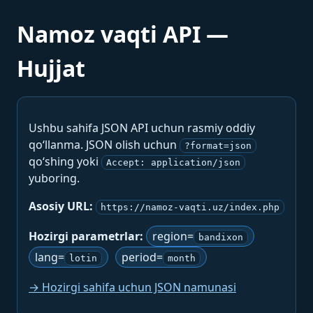
Namoz vaqti API —
Hujjat
Ushbu sahifa JSON API uchun rasmiy oddiy
qo‘llanma. JSON olish uchun
?format=json
qo‘shing yoki
Accept: application/json
yuboring.
Asosiy URL:
https://namoz-vaqti.uz/index.php
Hozirgi parametrlar:
region=
bandixon
lang=
period=
lotin
month
→ Hozirgi sahifa uchun JSON namunasi