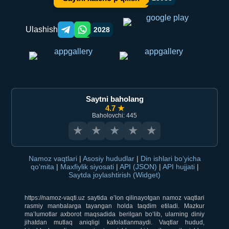
Ulashish
2028
Telegram orqali ulashish
WhatsApp orqali ulashish
Saytni baholang
4.7 ★
Baholovchi: 445
★
★
★
★
★
Namoz vaqtlari
|
Asosiy hududlar
|
Din ishlari bo‘yicha
qo‘mita
|
Maxfiylik siyosati
|
API (JSON)
|
API hujjati
|
Saytda joylashtirish (Widget)
https://namoz-vaqti.uz saytida e’lon qilinayotgan namoz vaqtlari
rasmiy manbalarga tayangan holda taqdim etiladi. Mazkur
ma’lumotlar axborot maqsadida berilgan bo‘lib, ularning diniy
jihatdan mutlaq aniqligi kafolatlanmaydi. Vaqtlar hudud,