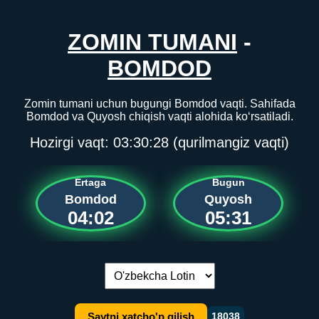
ZOMIN TUMANI
-
BOMDOD
Zomin tumani uchun bugungi Bomdod vaqti. Sahifada
Bomdod va Quyosh chiqish vaqti alohida ko‘rsatiladi.
Hozirgi vaqt:
03:30:28
(qurilmangiz vaqti)
Ertaga
Bugun
Bomdod
Quyosh
04:02
05:31
Tilni almashtirish:
Saytni xatcho'p qilish
18038