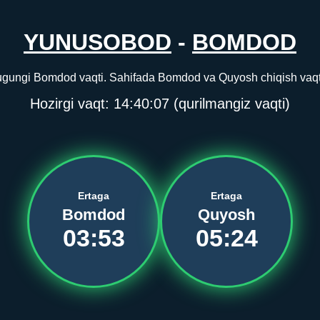
YUNUSOBOD
-
BOMDOD
ungi Bomdod vaqti. Sahifada Bomdod va Quyosh chiqish vaqti a
Hozirgi vaqt:
14:40:07
(qurilmangiz vaqti)
Ertaga
Ertaga
Bomdod
Quyosh
03:53
05:24