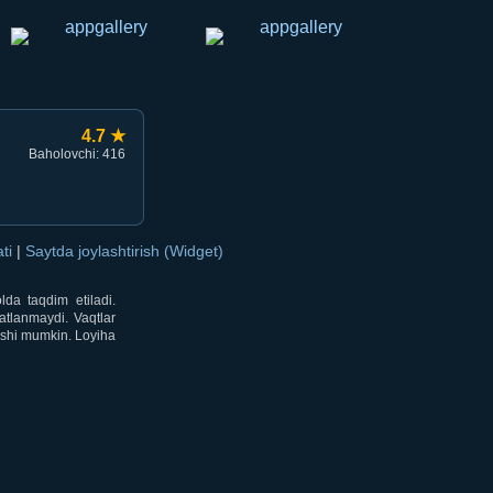
4.7 ★
Baholovchi: 416
ati
|
Saytda joylashtirish (Widget)
lda taqdim etiladi.
atlanmaydi. Vaqtlar
lishi mumkin. Loyiha