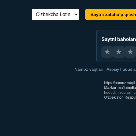
Saytni xatcho'p qilish
Tilni almashtirish:
Saytni bahola
★
★
★
Namoz vaqtlari
|
Asosiy hududl
https://namoz-vaqt
Mazkur ma’lumotlar
hudud, hisoblash us
O‘zbekiston Respubl