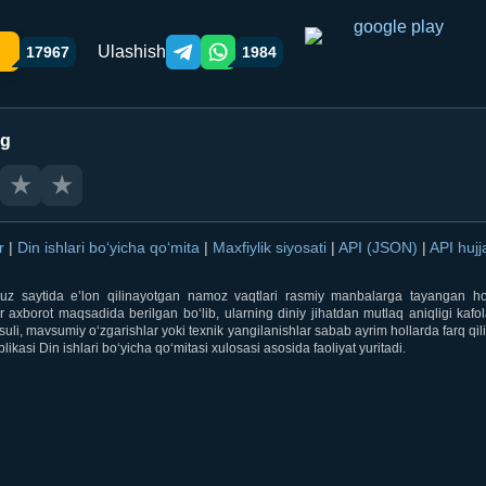
Ulashish
17967
1984
Telegram orqali ulashish
WhatsApp orqali ulashish
ng
★
★
ar
|
Din ishlari bo‘yicha qo‘mita
|
Maxfiylik siyosati
|
API (JSON)
|
API hujj
i.uz saytida e’lon qilinayotgan namoz vaqtlari rasmiy manbalarga tayangan ho
 axborot maqsadida berilgan bo‘lib, ularning diniy jihatdan mutlaq aniqligi kafol
uli, mavsumiy o‘zgarishlar yoki texnik yangilanishlar sabab ayrim hollarda farq qi
ikasi Din ishlari bo‘yicha qo‘mitasi xulosasi asosida faoliyat yuritadi.