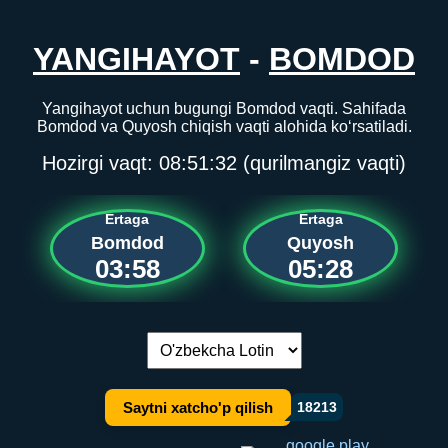
YANGIHAYOT
-
BOMDOD
Yangihayot uchun bugungi Bomdod vaqti. Sahifada
Bomdod va Quyosh chiqish vaqti alohida ko‘rsatiladi.
Hozirgi vaqt:
08:51:32
(qurilmangiz vaqti)
Ertaga
Ertaga
Bomdod
Quyosh
03:58
05:28
Tilni almashtirish:
Saytni xatcho'p qilish
18213