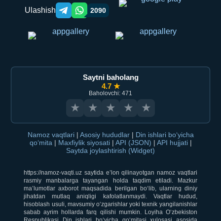
Ulashish
2090
Telegram orqali ulashish
WhatsApp orqali ulashish
Saytni baholang
4.7 ★
Baholovchi: 471
★
★
★
★
★
Namoz vaqtlari
|
Asosiy hududlar
|
Din ishlari bo‘yicha
qo‘mita
|
Maxfiylik siyosati
|
API (JSON)
|
API hujjati
|
Saytda joylashtirish (Widget)
https://namoz-vaqti.uz saytida e’lon qilinayotgan namoz vaqtlari
rasmiy manbalarga tayangan holda taqdim etiladi. Mazkur
ma’lumotlar axborot maqsadida berilgan bo‘lib, ularning diniy
jihatdan mutlaq aniqligi kafolatlanmaydi. Vaqtlar hudud,
hisoblash usuli, mavsumiy o‘zgarishlar yoki texnik yangilanishlar
sabab ayrim hollarda farq qilishi mumkin. Loyiha O‘zbekiston
Respublikasi Din ishlari bo‘yicha qo‘mitasi xulosasi asosida