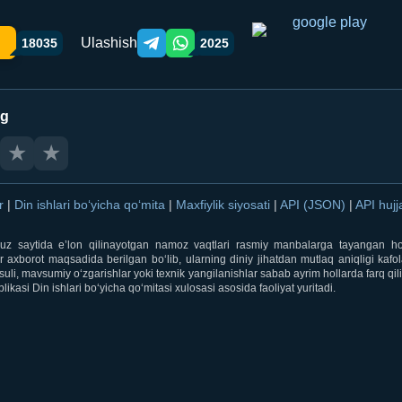
Ulashish
18035
2025
Telegram orqali ulashish
WhatsApp orqali ulashish
ng
★
★
ar
|
Din ishlari bo‘yicha qo‘mita
|
Maxfiylik siyosati
|
API (JSON)
|
API hujj
i.uz saytida e’lon qilinayotgan namoz vaqtlari rasmiy manbalarga tayangan ho
 axborot maqsadida berilgan bo‘lib, ularning diniy jihatdan mutlaq aniqligi kafol
uli, mavsumiy o‘zgarishlar yoki texnik yangilanishlar sabab ayrim hollarda farq qi
ikasi Din ishlari bo‘yicha qo‘mitasi xulosasi asosida faoliyat yuritadi.