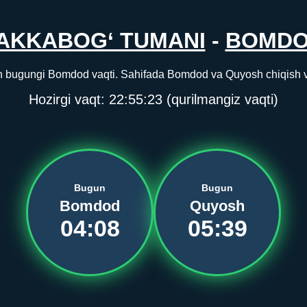
AKKABOG‘ TUMANI
-
BOMD
 bugungi Bomdod vaqti. Sahifada Bomdod va Quyosh chiqish vaqt
Hozirgi vaqt:
22:55:24
(qurilmangiz vaqti)
Bugun
Bugun
Bomdod
Quyosh
04:08
05:39