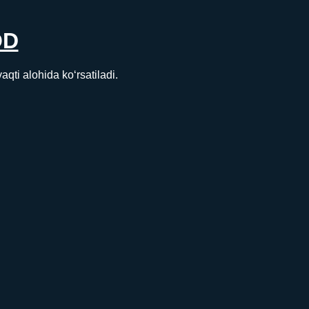
OD
i alohida ko‘rsatiladi.