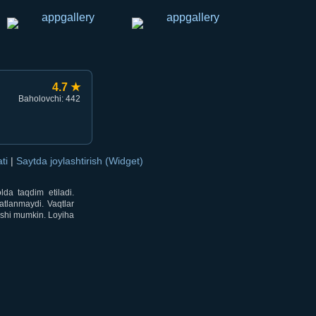
4.7 ★
Baholovchi: 442
ati
|
Saytda joylashtirish (Widget)
lda taqdim etiladi.
atlanmaydi. Vaqtlar
lishi mumkin. Loyiha