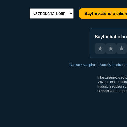
Saytni xatcho'p qilish
Tilni almashtirish:
Saytni bahola
★
★
★
Namoz vaqtlari
|
Asosiy hududl
https://namoz-vaqt
Mazkur ma’lumotlar
hudud, hisoblash us
O‘zbekiston Respubl