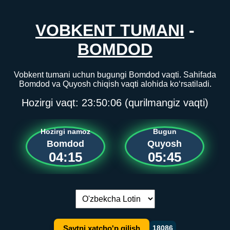
VOBKENT TUMANI
-
BOMDOD
Vobkent tumani uchun bugungi Bomdod vaqti. Sahifada
Bomdod va Quyosh chiqish vaqti alohida ko‘rsatiladi.
Hozirgi vaqt:
23:50:06
(qurilmangiz vaqti)
Hozirgi namoz
Bugun
Bomdod
Quyosh
04:15
05:45
Tilni almashtirish:
Saytni xatcho'p qilish
18086