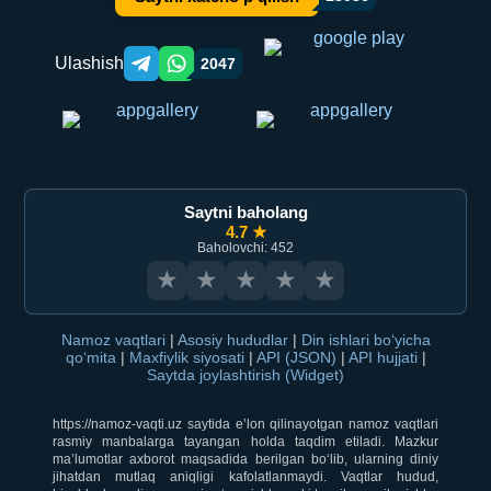
Ulashish
2047
Telegram orqali ulashish
WhatsApp orqali ulashish
Saytni baholang
4.7 ★
Baholovchi: 452
★
★
★
★
★
Namoz vaqtlari
|
Asosiy hududlar
|
Din ishlari bo‘yicha
qo‘mita
|
Maxfiylik siyosati
|
API (JSON)
|
API hujjati
|
Saytda joylashtirish (Widget)
https://namoz-vaqti.uz saytida e’lon qilinayotgan namoz vaqtlari
rasmiy manbalarga tayangan holda taqdim etiladi. Mazkur
ma’lumotlar axborot maqsadida berilgan bo‘lib, ularning diniy
jihatdan mutlaq aniqligi kafolatlanmaydi. Vaqtlar hudud,