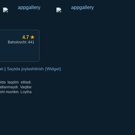
4.7 ★
Baholovchi: 441
ati
|
Saytda joylashtirish (Widget)
lda taqdim etiladi.
atlanmaydi. Vaqtlar
lishi mumkin. Loyiha