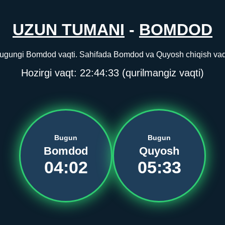
UZUN TUMANI
-
BOMDOD
gungi Bomdod vaqti. Sahifada Bomdod va Quyosh chiqish vaqti 
Hozirgi vaqt:
22:44:33
(qurilmangiz vaqti)
Bugun
Bugun
Bomdod
Quyosh
04:02
05:33