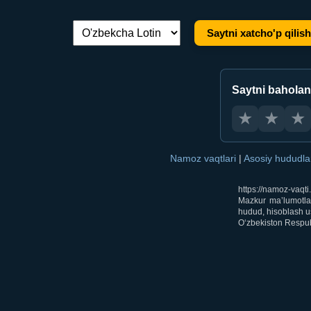
Saytni xatcho'p qilish
Tilni almashtirish:
Saytni bahola
★
★
★
Namoz vaqtlari
|
Asosiy hududl
https://namoz-vaqt
Mazkur ma’lumotlar
hudud, hisoblash us
O‘zbekiston Respubl