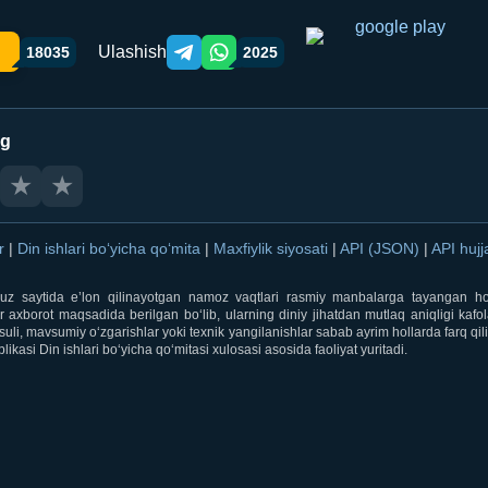
Ulashish
18035
2025
Telegram orqali ulashish
WhatsApp orqali ulashish
ng
★
★
ar
|
Din ishlari bo‘yicha qo‘mita
|
Maxfiylik siyosati
|
API (JSON)
|
API hujj
i.uz saytida e’lon qilinayotgan namoz vaqtlari rasmiy manbalarga tayangan ho
 axborot maqsadida berilgan bo‘lib, ularning diniy jihatdan mutlaq aniqligi kafol
uli, mavsumiy o‘zgarishlar yoki texnik yangilanishlar sabab ayrim hollarda farq qi
ikasi Din ishlari bo‘yicha qo‘mitasi xulosasi asosida faoliyat yuritadi.