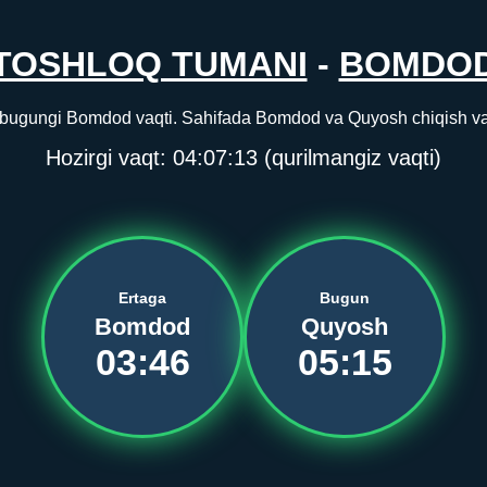
TOSHLOQ TUMANI
-
BOMDO
bugungi Bomdod vaqti. Sahifada Bomdod va Quyosh chiqish vaqti
Hozirgi vaqt:
04:07:13
(qurilmangiz vaqti)
Ertaga
Bugun
Bomdod
Quyosh
03:46
05:15