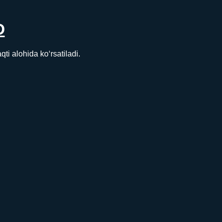
D
 alohida ko‘rsatiladi.