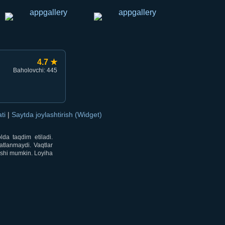
4.7 ★
Baholovchi: 445
ati
|
Saytda joylashtirish (Widget)
lda taqdim etiladi.
atlanmaydi. Vaqtlar
lishi mumkin. Loyiha