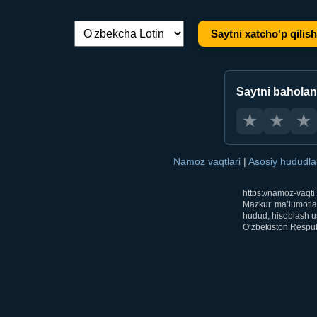
Saytni xatcho'p qilish
Tilni almashtirish:
Saytni bahola
★
★
★
Namoz vaqtlari
|
Asosiy hududl
https://namoz-vaqt
Mazkur ma’lumotlar
hudud, hisoblash us
O‘zbekiston Respubl