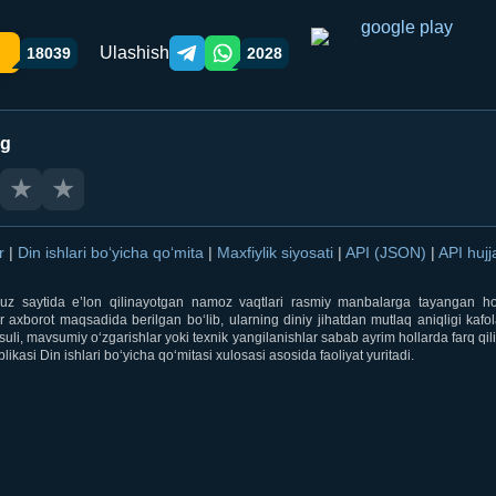
Ulashish
18039
2028
Telegram orqali ulashish
WhatsApp orqali ulashish
ng
★
★
ar
|
Din ishlari bo‘yicha qo‘mita
|
Maxfiylik siyosati
|
API (JSON)
|
API hujj
i.uz saytida e’lon qilinayotgan namoz vaqtlari rasmiy manbalarga tayangan ho
 axborot maqsadida berilgan bo‘lib, ularning diniy jihatdan mutlaq aniqligi kafol
uli, mavsumiy o‘zgarishlar yoki texnik yangilanishlar sabab ayrim hollarda farq qi
ikasi Din ishlari bo‘yicha qo‘mitasi xulosasi asosida faoliyat yuritadi.