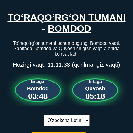
TO‘RAQO‘RG‘ON TUMANI
-
BOMDOD
To‘raqo‘rg‘on tumani uchun bugungi Bomdod vaqti.
Sahifada Bomdod va Quyosh chiqish vaqti alohida
ko‘rsatiladi.
Hozirgi vaqt:
11:11:38
(qurilmangiz vaqti)
Ertaga
Ertaga
Bomdod
Quyosh
03:48
05:18
Tilni almashtirish: