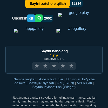
Saytni xatcho'p qilish
18214
Ulashish
2092
Telegram orqali ulashish
WhatsApp orqali ulashish
Saytni baholang
4.7 ★
Baholovchi: 471
★
★
★
★
★
Namoz vaqtlari
|
Asosiy hududlar
|
Din ishlari bo‘yicha
qo‘mita
|
Maxfiylik siyosati
|
API (JSON)
|
API hujjati
|
Saytda joylashtirish (Widget)
https://namoz-vaqti.uz saytida e’lon qilinayotgan namoz vaqtlari
rasmiy manbalarga tayangan holda taqdim etiladi. Mazkur
ma’lumotlar axborot maqsadida berilgan bo‘lib, ularning diniy