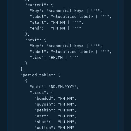
    "current": {

      "key": "<canonical-key> | '''",

      "label": "<localized label> | '''",

      "start": "HH:MM | '''",

      "end":   "HH:MM | '''"

    },

    "next": {

      "key": "<canonical-key> | '''",

      "label": "<localized label> | '''",

      "time": "HH:MM | '''"

    }

  },

  "period_table": [

    {

      "date": "DD.MM.YYYY",

      "times": {

        "bomdod": "HH:MM",

        "quyosh": "HH:MM",

        "peshin": "HH:MM",

        "asr":    "HH:MM",

        "shom":   "HH:MM",

        "xufton": "HH:MM"
