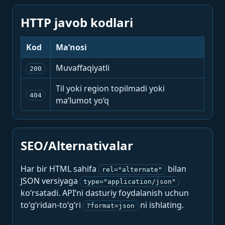
HTTP javob kodlari
Kod
Ma’nosi
Muvaffaqiyatli
200
Til yoki region topilmadi yoki
404
ma’lumot yo‘q
SEO/Alternativalar
Har bir HTML sahifa
bilan
rel="alternate"
JSON versiyaga
type="application/json"
ko‘rsatadi. API’ni dasturiy foydalanish uchun
to‘g‘ridan-to‘g‘ri
ni ishlating.
?format=json