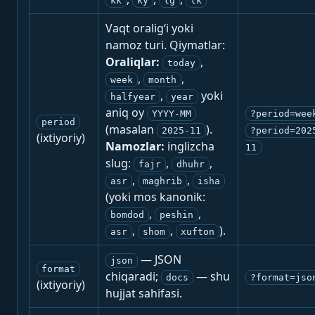
kk
ky
tg
tk
Vaqt oralig‘i yoki
namoz turi. Qiymatlar:
Oraliqlar:
,
today
,
,
week
month
,
yoki
halfyear
year
aniq oy
YYYY-MM
?period=wee
period
(masalan
).
2025-11
?period=202
(ixtiyoriy)
Namozlar:
inglizcha
11
slug:
,
,
fajr
dhuhr
,
,
asr
maghrib
isha
(yoki mos kanonik:
,
,
bomdod
peshin
,
,
).
asr
shom
xufton
— JSON
json
format
chiqaradi;
— shu
docs
?format=jso
(ixtiyoriy)
hujjat sahifasi.