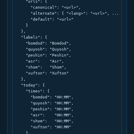
    "urls": {

      "canonical": "<url>",

      "alternate": { "<lang>": "<url>", ... },

      "default": "<url>"

    }

  },

  "labels": {

    "bomdod": "Bomdod",

    "quyosh": "Quyosh",

    "peshin": "Peshin",

    "asr":    "Asr",

    "shom":   "Shom",

    "xufton": "Xufton"

  },

  "today": {

    "times": {

      "bomdod": "HH:MM",

      "quyosh": "HH:MM",

      "peshin": "HH:MM",

      "asr":    "HH:MM",

      "shom":   "HH:MM",

      "xufton": "HH:MM"

    },
