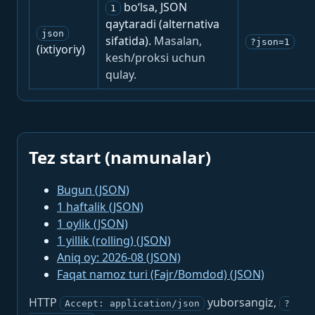
bo‘lsa, JSON
1
qaytaradi (alternativa
json
sifatida).
Masalan,
?json=1
(ixtiyoriy)
kesh/proksi uchun
qulay.
Tez start (namunalar)
Bugun (JSON)
1 haftalik (JSON)
1 oylik (JSON)
1 yillik (rolling) (JSON)
Aniq oy: 2026-08 (JSON)
Faqat namoz turi (Fajr/Bomdod) (JSON)
HTTP
yuborsangiz,
Accept: application/json
?