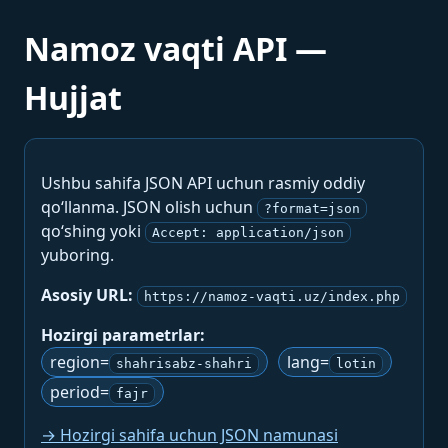
Namoz vaqti API —
Hujjat
Ushbu sahifa JSON API uchun rasmiy oddiy
qo‘llanma. JSON olish uchun
?format=json
qo‘shing yoki
Accept: application/json
yuboring.
Asosiy URL:
https://namoz-vaqti.uz/index.php
Hozirgi parametrlar:
region=
lang=
shahrisabz-shahri
lotin
period=
fajr
→ Hozirgi sahifa uchun JSON namunasi