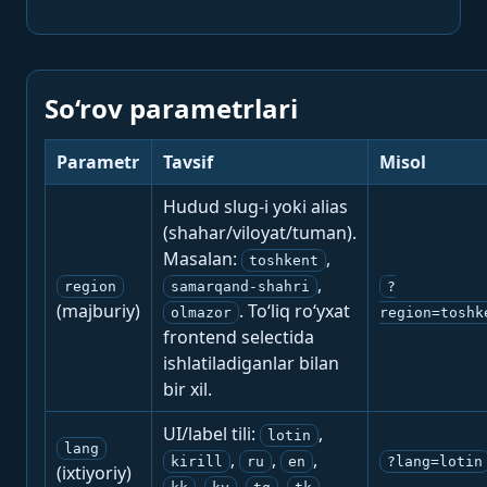
So‘rov parametrlari
Parametr
Tavsif
Misol
Hudud slug-i yoki alias
(shahar/viloyat/tuman).
Masalan:
,
toshkent
,
region
samarqand-shahri
?
(majburiy)
. To‘liq ro‘yxat
olmazor
region=toshk
frontend selectida
ishlatiladiganlar bilan
bir xil.
UI/label tili:
,
lotin
lang
,
,
,
kirill
ru
en
?lang=lotin
(ixtiyoriy)
,
,
,