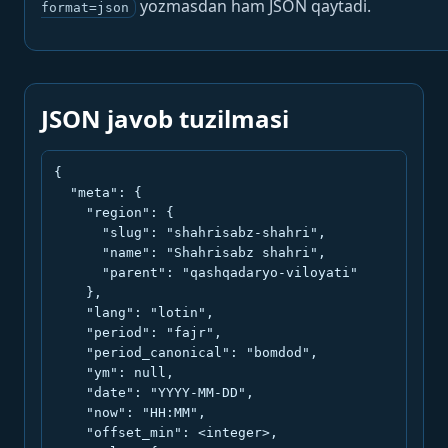
yozmasdan ham JSON qaytadi.
format=json
JSON javob tuzilmasi
{

  "meta": {

    "region": {

      "slug": "shahrisabz-shahri",

      "name": "Shahrisabz shahri",

      "parent": "qashqadaryo-viloyati"

    },

    "lang": "lotin",

    "period": "fajr",

    "period_canonical": "bomdod",

    "ym": null,

    "date": "YYYY-MM-DD",

    "now": "HH:MM",

    "offset_min": <integer>,
