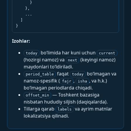
      }

    },

    ...

  ]

}
Izohlar:
bo‘limida har kuni uchun
today
current
(hozirgi namoz) va
(keyingi namoz)
next
maydonlari to‘ldiriladi.
faqat
bo‘lmagan va
period_table
today
namoz-spesifik (
,
, va h.k.)
fajr
isha
bo‘lmagan periodlarda chiqadi.
— Toshkent bazasiga
offset_min
nisbatan hududiy siljish (daqiqalarda).
Tillarga qarab
va ayrim matnlar
labels
lokalizatsiya qilinadi.