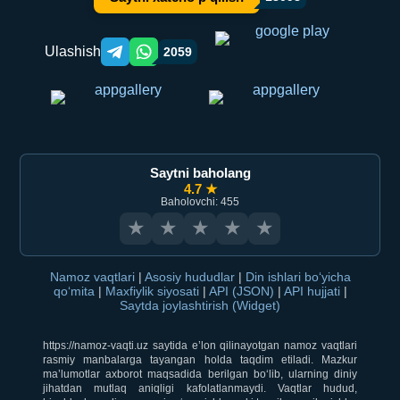
Ulashish
2059
Telegram orqali ulashish
WhatsApp orqali ulashish
Saytni baholang
4.7 ★
Baholovchi: 455
★
★
★
★
★
Namoz vaqtlari
|
Asosiy hududlar
|
Din ishlari bo‘yicha
qo‘mita
|
Maxfiylik siyosati
|
API (JSON)
|
API hujjati
|
Saytda joylashtirish (Widget)
https://namoz-vaqti.uz saytida e’lon qilinayotgan namoz vaqtlari
rasmiy manbalarga tayangan holda taqdim etiladi. Mazkur
ma’lumotlar axborot maqsadida berilgan bo‘lib, ularning diniy
jihatdan mutlaq aniqligi kafolatlanmaydi. Vaqtlar hudud,