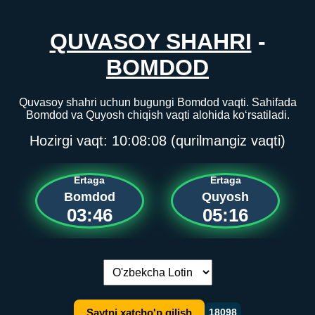
QUVASOY SHAHRI
-
BOMDOD
Quvasoy shahri uchun bugungi Bomdod vaqti. Sahifada
Bomdod va Quyosh chiqish vaqti alohida ko‘rsatiladi.
Hozirgi vaqt:
10:08:08
(qurilmangiz vaqti)
Ertaga
Ertaga
Bomdod
Quyosh
03:46
05:16
Tilni almashtirish:
Saytni xatcho'p qilish
18098