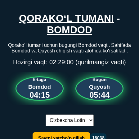
QORAKO‘L TUMANI
-
BOMDOD
Qorako‘l tumani uchun bugungi Bomdod vaqti. Sahifada
Bomdod va Quyosh chiqish vaqti alohida ko‘rsatiladi.
Hozirgi vaqt:
02:29:00
(qurilmangiz vaqti)
Ertaga
Bugun
Bomdod
Quyosh
04:15
05:44
Tilni almashtirish:
Saytni xatcho'p qilish
18038