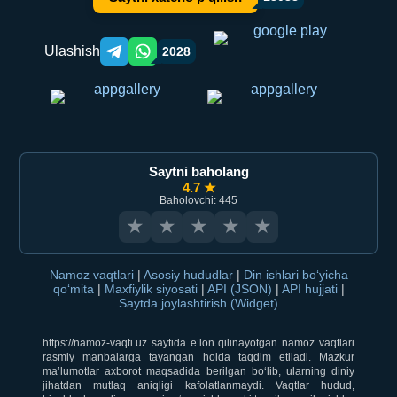
Ulashish
2028
Telegram orqali ulashish
WhatsApp orqali ulashish
Saytni baholang
4.7 ★
Baholovchi: 445
★
★
★
★
★
Namoz vaqtlari
|
Asosiy hududlar
|
Din ishlari bo‘yicha
qo‘mita
|
Maxfiylik siyosati
|
API (JSON)
|
API hujjati
|
Saytda joylashtirish (Widget)
https://namoz-vaqti.uz saytida e’lon qilinayotgan namoz vaqtlari
rasmiy manbalarga tayangan holda taqdim etiladi. Mazkur
ma’lumotlar axborot maqsadida berilgan bo‘lib, ularning diniy
jihatdan mutlaq aniqligi kafolatlanmaydi. Vaqtlar hudud,