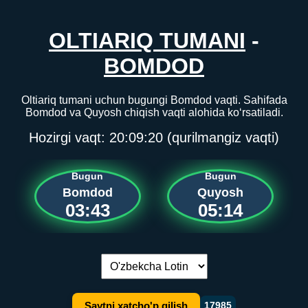
OLTIARIQ TUMANI
-
BOMDOD
Oltiariq tumani uchun bugungi Bomdod vaqti. Sahifada
Bomdod va Quyosh chiqish vaqti alohida ko‘rsatiladi.
Hozirgi vaqt:
20:09:21
(qurilmangiz vaqti)
Bugun
Bugun
Bomdod
Quyosh
03:43
05:14
Tilni almashtirish:
Saytni xatcho'p qilish
17985