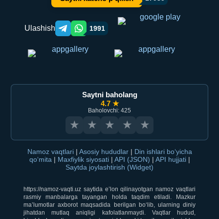
Ulashish
1991
Telegram orqali ulashish
WhatsApp orqali ulashish
Saytni baholang
4.7 ★
Baholovchi: 425
★
★
★
★
★
Namoz vaqtlari
|
Asosiy hududlar
|
Din ishlari bo‘yicha
qo‘mita
|
Maxfiylik siyosati
|
API (JSON)
|
API hujjati
|
Saytda joylashtirish (Widget)
https://namoz-vaqti.uz saytida e’lon qilinayotgan namoz vaqtlari
rasmiy manbalarga tayangan holda taqdim etiladi. Mazkur
ma’lumotlar axborot maqsadida berilgan bo‘lib, ularning diniy
jihatdan mutlaq aniqligi kafolatlanmaydi. Vaqtlar hudud,