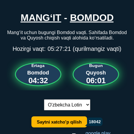
MANG‘IT
-
BOMDOD
Mang‘it uchun bugungi Bomdod vaqti. Sahifada Bomdod
va Quyosh chiqish vaqti alohida ko‘rsatiladi.
Hozirgi vaqt:
05:27:22
(qurilmangiz vaqti)
Ertaga
Bugun
Bomdod
Quyosh
04:32
06:01
Tilni almashtirish:
Saytni xatcho'p qilish
18042