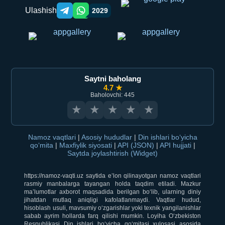
Ulashish
2029
Telegram orqali ulashish
WhatsApp orqali ulashish
Saytni baholang
4.7 ★
Baholovchi: 445
★
★
★
★
★
Namoz vaqtlari
|
Asosiy hududlar
|
Din ishlari bo‘yicha
qo‘mita
|
Maxfiylik siyosati
|
API (JSON)
|
API hujjati
|
Saytda joylashtirish (Widget)
https://namoz-vaqti.uz saytida e’lon qilinayotgan namoz vaqtlari
rasmiy manbalarga tayangan holda taqdim etiladi. Mazkur
ma’lumotlar axborot maqsadida berilgan bo‘lib, ularning diniy
jihatdan mutlaq aniqligi kafolatlanmaydi. Vaqtlar hudud,
hisoblash usuli, mavsumiy o‘zgarishlar yoki texnik yangilanishlar
sabab ayrim hollarda farq qilishi mumkin. Loyiha O‘zbekiston
Respublikasi Din ishlari bo‘yicha qo‘mitasi xulosasi asosida