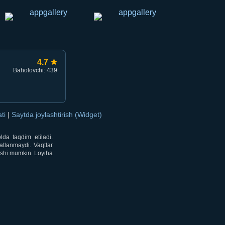
4.7 ★
Baholovchi: 439
ati
|
Saytda joylashtirish (Widget)
lda taqdim etiladi.
atlanmaydi. Vaqtlar
lishi mumkin. Loyiha