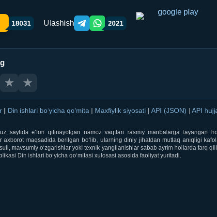
Ulashish
18031
2021
Telegram orqali ulashish
WhatsApp orqali ulashish
ng
★
★
ar
|
Din ishlari bo‘yicha qo‘mita
|
Maxfiylik siyosati
|
API (JSON)
|
API hujj
i.uz saytida e’lon qilinayotgan namoz vaqtlari rasmiy manbalarga tayangan ho
 axborot maqsadida berilgan bo‘lib, ularning diniy jihatdan mutlaq aniqligi kafol
uli, mavsumiy o‘zgarishlar yoki texnik yangilanishlar sabab ayrim hollarda farq qi
ikasi Din ishlari bo‘yicha qo‘mitasi xulosasi asosida faoliyat yuritadi.