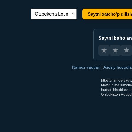
Saytni xatcho'p qilish
Tilni almashtirish:
Saytni bahola
★
★
★
Namoz vaqtlari
|
Asosiy hududl
https://namoz-vaqt
Mazkur ma’lumotlar
hudud, hisoblash us
O‘zbekiston Respubl