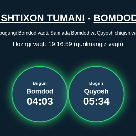
ISHTIXON TUMANI
-
BOMDO
 bugungi Bomdod vaqti. Sahifada Bomdod va Quyosh chiqish vaqti
Hozirgi vaqt:
19:16:59
(qurilmangiz vaqti)
Bugun
Bugun
Bomdod
Quyosh
04:03
05:34