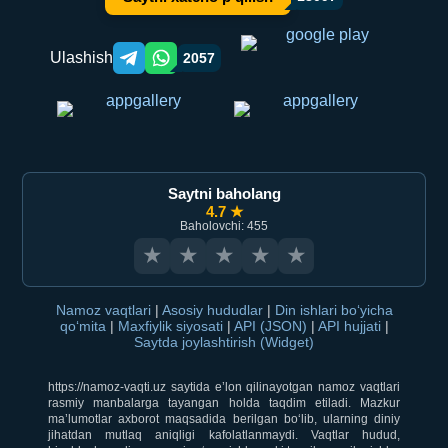
Ulashish
2057
Telegram orqali ulashish
WhatsApp orqali ulashish
Saytni baholang
4.7 ★
Baholovchi: 455
★
★
★
★
★
Namoz vaqtlari
|
Asosiy hududlar
|
Din ishlari bo‘yicha
qo‘mita
|
Maxfiylik siyosati
|
API (JSON)
|
API hujjati
|
Saytda joylashtirish (Widget)
https://namoz-vaqti.uz saytida e’lon qilinayotgan namoz vaqtlari
rasmiy manbalarga tayangan holda taqdim etiladi. Mazkur
ma’lumotlar axborot maqsadida berilgan bo‘lib, ularning diniy
jihatdan mutlaq aniqligi kafolatlanmaydi. Vaqtlar hudud,