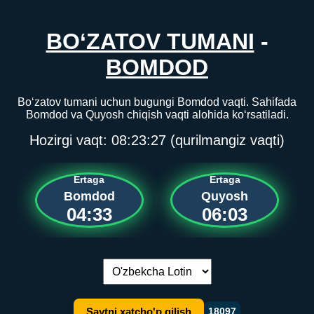
BO‘ZATOV TUMANI
-
BOMDOD
Bo‘zatov tumani uchun bugungi Bomdod vaqti. Sahifada
Bomdod va Quyosh chiqish vaqti alohida ko‘rsatiladi.
Hozirgi vaqt:
08:23:27
(qurilmangiz vaqti)
Ertaga
Ertaga
Bomdod
Quyosh
04:33
06:03
Tilni almashtirish:
Saytni xatcho'p qilish
18097