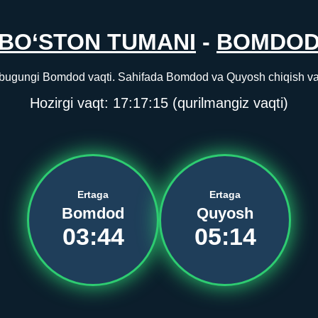
BO‘STON TUMANI
-
BOMDO
bugungi Bomdod vaqti. Sahifada Bomdod va Quyosh chiqish vaqti
Hozirgi vaqt:
17:17:15
(qurilmangiz vaqti)
Ertaga
Ertaga
Bomdod
Quyosh
03:44
05:14