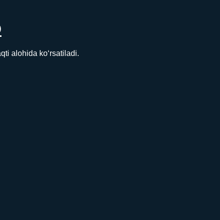
D
 alohida ko‘rsatiladi.