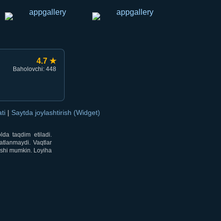
4.7 ★
Baholovchi: 448
ati
|
Saytda joylashtirish (Widget)
lda taqdim etiladi.
atlanmaydi. Vaqtlar
lishi mumkin. Loyiha