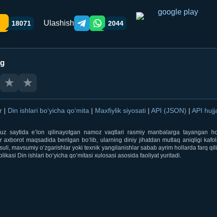
Ulashish
18071
2044
Telegram orqali ulashish
WhatsApp orqali ulashish
ng
★
★
ar
|
Din ishlari bo‘yicha qo‘mita
|
Maxfiylik siyosati
|
API (JSON)
|
API hujj
i.uz saytida e’lon qilinayotgan namoz vaqtlari rasmiy manbalarga tayangan ho
 axborot maqsadida berilgan bo‘lib, ularning diniy jihatdan mutlaq aniqligi kafol
uli, mavsumiy o‘zgarishlar yoki texnik yangilanishlar sabab ayrim hollarda farq qi
ikasi Din ishlari bo‘yicha qo‘mitasi xulosasi asosida faoliyat yuritadi.