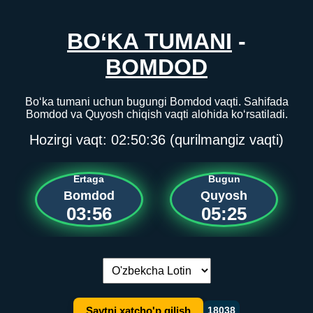
BO‘KA TUMANI
-
BOMDOD
Bo‘ka tumani uchun bugungi Bomdod vaqti. Sahifada
Bomdod va Quyosh chiqish vaqti alohida ko‘rsatiladi.
Hozirgi vaqt:
02:50:36
(qurilmangiz vaqti)
Ertaga
Bugun
Bomdod
Quyosh
03:56
05:25
Tilni almashtirish:
Saytni xatcho'p qilish
18038