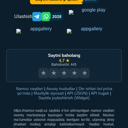
Ulashish
2028
Telegram orqali ulashish
WhatsApp orqali ulashish
Saytni baholang
4.7 ★
Baholovchi: 445
★
★
★
★
★
Namoz vaqtlari
|
Asosiy hududlar
|
Din ishlari bo‘yicha
qo‘mita
|
Maxfiylik siyosati
|
API (JSON)
|
API hujjati
|
Saytda joylashtirish (Widget)
https://namoz-vaqti.uz saytida e’lon qilinayotgan namoz vaqtlari
rasmiy manbalarga tayangan holda taqdim etiladi. Mazkur
ma’lumotlar axborot maqsadida berilgan bo‘lib, ularning diniy
jihatdan mutlaq aniqligi kafolatlanmaydi. Vaqtlar hudud,