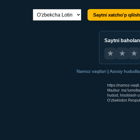
Saytni xatcho'p qilish
Tilni almashtirish:
Saytni bahola
★
★
★
Namoz vaqtlari
|
Asosiy hududl
https://namoz-vaqt
Mazkur ma’lumotlar
hudud, hisoblash us
O‘zbekiston Respubl