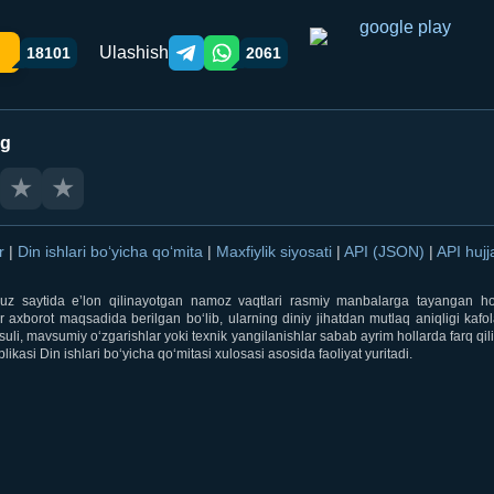
Ulashish
18101
2061
Telegram orqali ulashish
WhatsApp orqali ulashish
ng
★
★
ar
|
Din ishlari bo‘yicha qo‘mita
|
Maxfiylik siyosati
|
API (JSON)
|
API hujj
i.uz saytida e’lon qilinayotgan namoz vaqtlari rasmiy manbalarga tayangan ho
 axborot maqsadida berilgan bo‘lib, ularning diniy jihatdan mutlaq aniqligi kafol
uli, mavsumiy o‘zgarishlar yoki texnik yangilanishlar sabab ayrim hollarda farq qi
ikasi Din ishlari bo‘yicha qo‘mitasi xulosasi asosida faoliyat yuritadi.