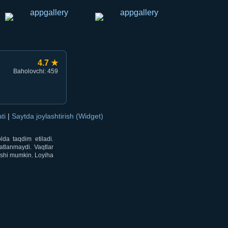
4.7 ★
Baholovchi: 459
ati
|
Saytda joylashtirish (Widget)
lda taqdim etiladi.
atlanmaydi. Vaqtlar
lishi mumkin. Loyiha