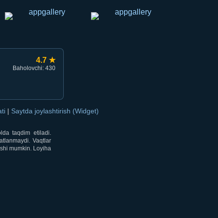
4.7 ★
Baholovchi: 430
ati
|
Saytda joylashtirish (Widget)
lda taqdim etiladi.
atlanmaydi. Vaqtlar
lishi mumkin. Loyiha