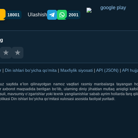
Ulashish
18001
2001
Telegram orqali ulashish
WhatsApp orqali ulashish
ng
★
★
ar
|
Din ishlari bo‘yicha qo‘mita
|
Maxfiylik siyosati
|
API (JSON)
|
API hujj
i.uz saytida e’lon qilinayotgan namoz vaqtlari rasmiy manbalarga tayangan ho
 axborot maqsadida berilgan bo‘lib, ularning diniy jihatdan mutlaq aniqligi kafol
uli, mavsumiy o‘zgarishlar yoki texnik yangilanishlar sabab ayrim hollarda farq qi
ikasi Din ishlari bo‘yicha qo‘mitasi xulosasi asosida faoliyat yuritadi.