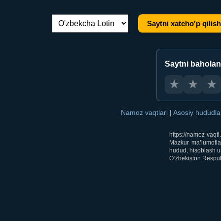
Saytni xatcho'p qilish
Tilni almashtirish:
Saytni bahola
★
★
★
Namoz vaqtlari
|
Asosiy hududl
https://namoz-vaqt
Mazkur ma’lumotlar
hudud, hisoblash us
O‘zbekiston Respubl