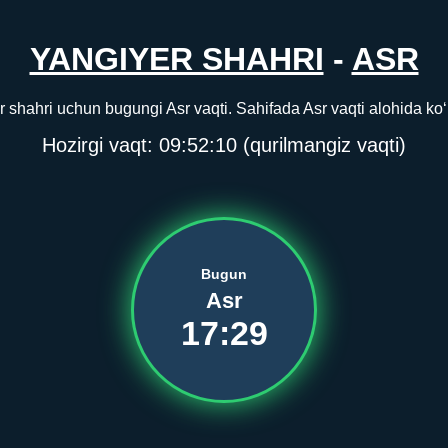
YANGIYER SHAHRI
-
ASR
 shahri uchun bugungi Asr vaqti. Sahifada Asr vaqti alohida ko‘r
Hozirgi vaqt:
09:52:10
(qurilmangiz vaqti)
Bugun
Asr
17:29