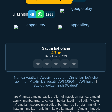
Ulashish
1988
Telegram orqali ulashish
WhatsApp orqali ulashish
Saytni baholang
4.7 ★
Baholovchi: 423
★
★
★
★
★
Namoz vaqtlari
|
Asosiy hududlar
|
Din ishlari bo‘yicha
qo‘mita
|
Maxfiylik siyosati
|
API (JSON)
|
API hujjati
|
Saytda joylashtirish (Widget)
https://namoz-vaqti.uz saytida e’lon qilinayotgan namoz vaqtlari
rasmiy manbalarga tayangan holda taqdim etiladi. Mazkur
ma’lumotlar axborot maqsadida berilgan bo‘lib, ularning diniy
jihatdan mutlaq aniqligi kafolatlanmaydi. Vaqtlar hudud,