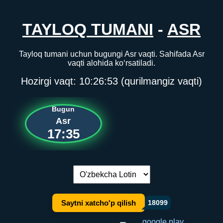
TAYLOQ TUMANI
-
ASR
Tayloq tumani uchun bugungi Asr vaqti. Sahifada Asr
vaqti alohida ko‘rsatiladi.
Hozirgi vaqt:
10:26:53
(qurilmangiz vaqti)
Bugun
Asr
17:35
Tilni almashtirish:
Saytni xatcho'p qilish
18099