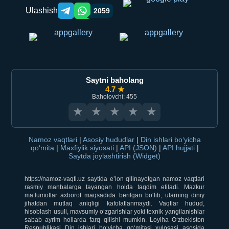
Ulashish
2059
Telegram orqali ulashish
WhatsApp orqali ulashish
Saytni baholang
4.7 ★
Baholovchi: 455
★
★
★
★
★
Namoz vaqtlari
|
Asosiy hududlar
|
Din ishlari bo‘yicha
qo‘mita
|
Maxfiylik siyosati
|
API (JSON)
|
API hujjati
|
Saytda joylashtirish (Widget)
https://namoz-vaqti.uz saytida e’lon qilinayotgan namoz vaqtlari
rasmiy manbalarga tayangan holda taqdim etiladi. Mazkur
ma’lumotlar axborot maqsadida berilgan bo‘lib, ularning diniy
jihatdan mutlaq aniqligi kafolatlanmaydi. Vaqtlar hudud,
hisoblash usuli, mavsumiy o‘zgarishlar yoki texnik yangilanishlar
sabab ayrim hollarda farq qilishi mumkin. Loyiha O‘zbekiston
Respublikasi Din ishlari bo‘yicha qo‘mitasi xulosasi asosida