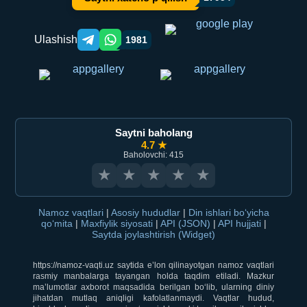
Ulashish
1981
Telegram orqali ulashish
WhatsApp orqali ulashish
Saytni baholang
4.7 ★
Baholovchi: 415
★
★
★
★
★
Namoz vaqtlari
|
Asosiy hududlar
|
Din ishlari bo‘yicha
qo‘mita
|
Maxfiylik siyosati
|
API (JSON)
|
API hujjati
|
Saytda joylashtirish (Widget)
https://namoz-vaqti.uz saytida e’lon qilinayotgan namoz vaqtlari
rasmiy manbalarga tayangan holda taqdim etiladi. Mazkur
ma’lumotlar axborot maqsadida berilgan bo‘lib, ularning diniy
jihatdan mutlaq aniqligi kafolatlanmaydi. Vaqtlar hudud,