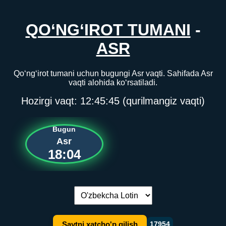
QO‘NG‘IROT TUMANI
-
ASR
Qo‘ng‘irot tumani uchun bugungi Asr vaqti. Sahifada Asr
vaqti alohida ko‘rsatiladi.
Hozirgi vaqt:
12:45:45
(qurilmangiz vaqti)
Bugun
Asr
18:04
Tilni almashtirish:
Saytni xatcho'p qilish
17954