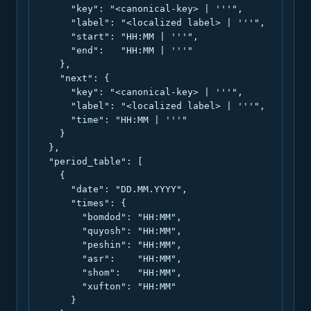
      "key": "<canonical-key> | '''",

      "label": "<localized label> | '''",

      "start": "HH:MM | '''",

      "end":   "HH:MM | '''"

    },

    "next": {

      "key": "<canonical-key> | '''",

      "label": "<localized label> | '''",

      "time": "HH:MM | '''"

    }

  },

  "period_table": [

    {

      "date": "DD.MM.YYYY",

      "times": {

        "bomdod": "HH:MM",

        "quyosh": "HH:MM",

        "peshin": "HH:MM",

        "asr":    "HH:MM",

        "shom":   "HH:MM",

        "xufton": "HH:MM"

      }
