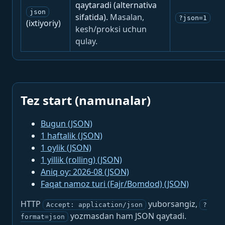
qaytaradi (alternativa
json
sifatida).
Masalan,
?json=1
(ixtiyoriy)
kesh/proksi uchun
qulay.
Tez start (namunalar)
Bugun (JSON)
1 haftalik (JSON)
1 oylik (JSON)
1 yillik (rolling) (JSON)
Aniq oy: 2026-08 (JSON)
Faqat namoz turi (Fajr/Bomdod) (JSON)
HTTP
yuborsangiz,
Accept: application/json
?
yozmasdan ham JSON qaytadi.
format=json