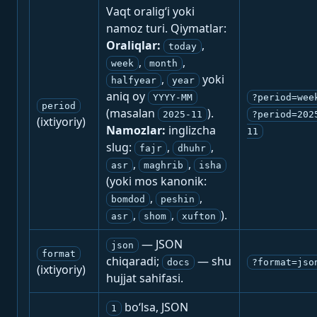
Vaqt oralig‘i yoki
namoz turi. Qiymatlar:
Oraliqlar:
,
today
,
,
week
month
,
yoki
halfyear
year
aniq oy
YYYY-MM
?period=wee
period
(masalan
).
2025-11
?period=202
(ixtiyoriy)
Namozlar:
inglizcha
11
slug:
,
,
fajr
dhuhr
,
,
asr
maghrib
isha
(yoki mos kanonik:
,
,
bomdod
peshin
,
,
).
asr
shom
xufton
— JSON
json
format
chiqaradi;
— shu
docs
?format=jso
(ixtiyoriy)
hujjat sahifasi.
bo‘lsa, JSON
1