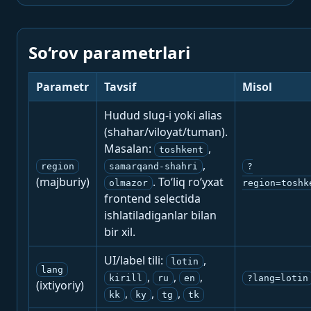
So‘rov parametrlari
Parametr
Tavsif
Misol
Hudud slug-i yoki alias
(shahar/viloyat/tuman).
Masalan:
,
toshkent
,
region
samarqand-shahri
?
(majburiy)
. To‘liq ro‘yxat
olmazor
region=toshk
frontend selectida
ishlatiladiganlar bilan
bir xil.
UI/label tili:
,
lotin
lang
,
,
,
kirill
ru
en
?lang=lotin
(ixtiyoriy)
,
,
,
kk
ky
tg
tk