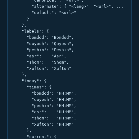
      "canonical": "<url>",

      "alternate": { "<lang>": "<url>", ... },

      "default": "<url>"

    }

  },

  "labels": {

    "bomdod": "Bomdod",

    "quyosh": "Quyosh",

    "peshin": "Peshin",

    "asr":    "Asr",

    "shom":   "Shom",

    "xufton": "Xufton"

  },

  "today": {

    "times": {

      "bomdod": "HH:MM",

      "quyosh": "HH:MM",

      "peshin": "HH:MM",

      "asr":    "HH:MM",

      "shom":   "HH:MM",

      "xufton": "HH:MM"

    },

    "current": {
