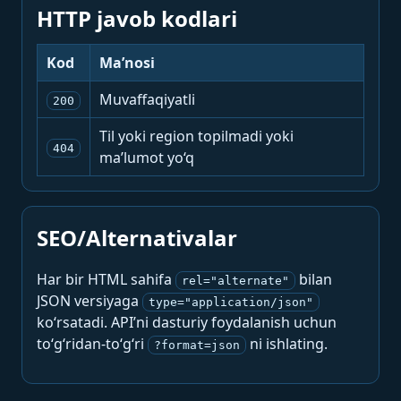
HTTP javob kodlari
Kod
Ma’nosi
Muvaffaqiyatli
200
Til yoki region topilmadi yoki
404
ma’lumot yo‘q
SEO/Alternativalar
Har bir HTML sahifa
bilan
rel="alternate"
JSON versiyaga
type="application/json"
ko‘rsatadi. API’ni dasturiy foydalanish uchun
to‘g‘ridan-to‘g‘ri
ni ishlating.
?format=json