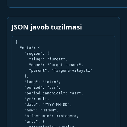
JSON javob tuzilmasi
{

  "meta": {

    "region": {

      "slug": "furqat",

      "name": "Furqat tumani",

      "parent": "fargona-viloyati"

    },

    "lang": "lotin",

    "period": "asr",

    "period_canonical": "asr",

    "ym": null,

    "date": "YYYY-MM-DD",

    "now": "HH:MM",

    "offset_min": <integer>,

    "urls": {
