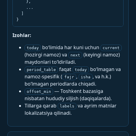
    },

    ...

  ]

}
Izohlar:
bo‘limida har kuni uchun
today
current
(hozirgi namoz) va
(keyingi namoz)
next
maydonlari to‘ldiriladi.
faqat
bo‘lmagan va
period_table
today
namoz-spesifik (
,
, va h.k.)
fajr
isha
bo‘lmagan periodlarda chiqadi.
— Toshkent bazasiga
offset_min
nisbatan hududiy siljish (daqiqalarda).
Tillarga qarab
va ayrim matnlar
labels
lokalizatsiya qilinadi.