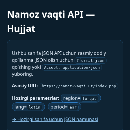
Namoz vaqti API —
Hujjat
Ushbu sahifa JSON API uchun rasmiy oddiy
qo‘llanma. JSON olish uchun
?format=json
qo‘shing yoki
Accept: application/json
yuboring.
Asosiy URL:
https://namoz-vaqti.uz/index.php
Hozirgi parametrlar:
region=
furqat
lang=
period=
lotin
asr
→ Hozirgi sahifa uchun JSON namunasi