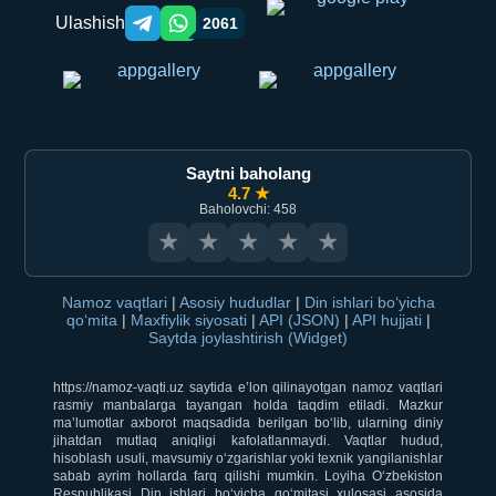
Ulashish
2061
Telegram orqali ulashish
WhatsApp orqali ulashish
Saytni baholang
4.7 ★
Baholovchi: 458
★
★
★
★
★
Namoz vaqtlari
|
Asosiy hududlar
|
Din ishlari bo‘yicha
qo‘mita
|
Maxfiylik siyosati
|
API (JSON)
|
API hujjati
|
Saytda joylashtirish (Widget)
https://namoz-vaqti.uz saytida e’lon qilinayotgan namoz vaqtlari
rasmiy manbalarga tayangan holda taqdim etiladi. Mazkur
ma’lumotlar axborot maqsadida berilgan bo‘lib, ularning diniy
jihatdan mutlaq aniqligi kafolatlanmaydi. Vaqtlar hudud,
hisoblash usuli, mavsumiy o‘zgarishlar yoki texnik yangilanishlar
sabab ayrim hollarda farq qilishi mumkin. Loyiha O‘zbekiston
Respublikasi Din ishlari bo‘yicha qo‘mitasi xulosasi asosida