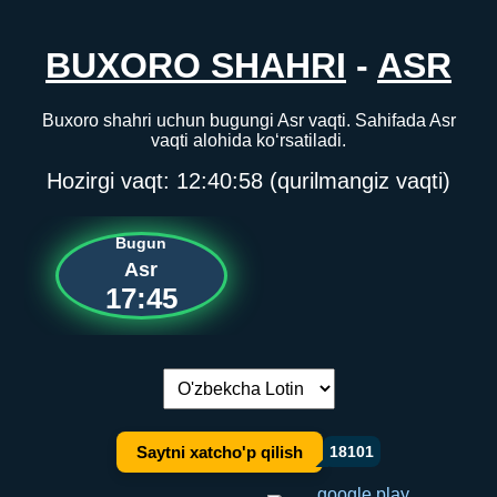
BUXORO SHAHRI
-
ASR
Buxoro shahri uchun bugungi Asr vaqti. Sahifada Asr
vaqti alohida ko‘rsatiladi.
Hozirgi vaqt:
12:40:58
(qurilmangiz vaqti)
Bugun
Asr
17:45
Tilni almashtirish:
Saytni xatcho'p qilish
18101