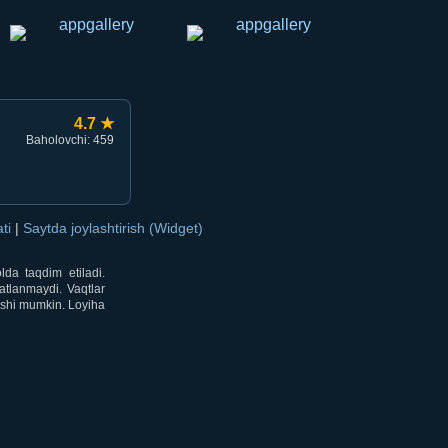
4.7 ★
Baholovchi: 459
ati
|
Saytda joylashtirish (Widget)
lda taqdim etiladi.
atlanmaydi. Vaqtlar
lishi mumkin. Loyiha