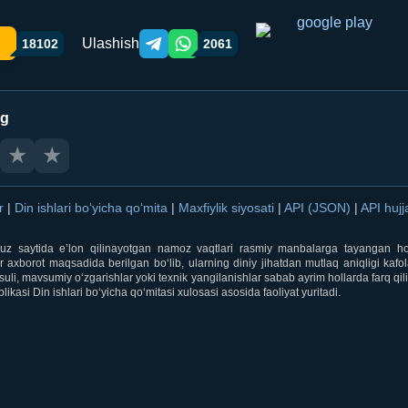
Ulashish
18102
2061
Telegram orqali ulashish
WhatsApp orqali ulashish
ng
★
★
ar
|
Din ishlari bo‘yicha qo‘mita
|
Maxfiylik siyosati
|
API (JSON)
|
API hujj
i.uz saytida e’lon qilinayotgan namoz vaqtlari rasmiy manbalarga tayangan ho
 axborot maqsadida berilgan bo‘lib, ularning diniy jihatdan mutlaq aniqligi kafol
uli, mavsumiy o‘zgarishlar yoki texnik yangilanishlar sabab ayrim hollarda farq qi
ikasi Din ishlari bo‘yicha qo‘mitasi xulosasi asosida faoliyat yuritadi.