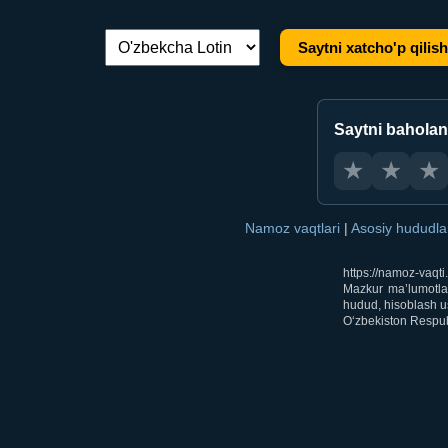
Saytni xatcho'p qilish
Tilni almashtirish:
Saytni bahola
★
★
★
Namoz vaqtlari
|
Asosiy hududl
https://namoz-vaqt
Mazkur ma’lumotlar
hudud, hisoblash us
O‘zbekiston Respubl