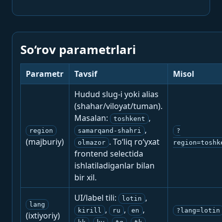
So‘rov parametrlari
Parametr
Tavsif
Misol
Hudud slug-i yoki alias
(shahar/viloyat/tuman).
Masalan:
,
toshkent
,
region
samarqand-shahri
?
(majburiy)
. To‘liq ro‘yxat
olmazor
region=toshk
frontend selectida
ishlatiladiganlar bilan
bir xil.
UI/label tili:
,
lotin
lang
,
,
,
kirill
ru
en
?lang=lotin
(ixtiyoriy)
,
,
,