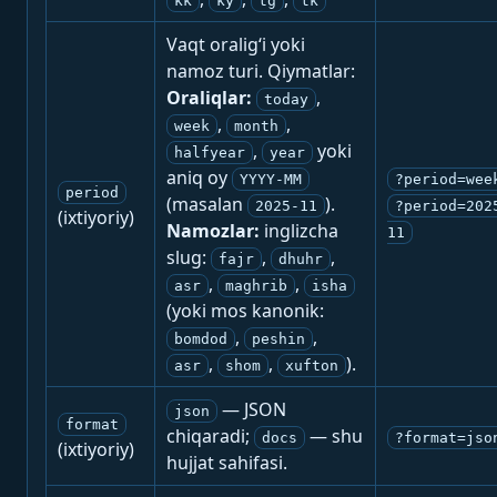
kk
ky
tg
tk
Vaqt oralig‘i yoki
namoz turi. Qiymatlar:
Oraliqlar:
,
today
,
,
week
month
,
yoki
halfyear
year
aniq oy
YYYY-MM
?period=wee
period
(masalan
).
2025-11
?period=202
(ixtiyoriy)
Namozlar:
inglizcha
11
slug:
,
,
fajr
dhuhr
,
,
asr
maghrib
isha
(yoki mos kanonik:
,
,
bomdod
peshin
,
,
).
asr
shom
xufton
— JSON
json
format
chiqaradi;
— shu
docs
?format=jso
(ixtiyoriy)
hujjat sahifasi.