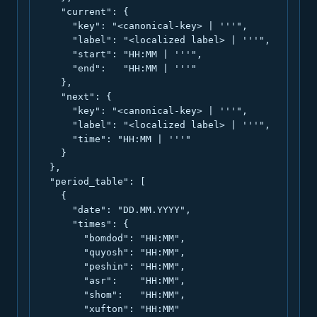
    "current": {

      "key": "<canonical-key> | '''",

      "label": "<localized label> | '''",

      "start": "HH:MM | '''",

      "end":   "HH:MM | '''"

    },

    "next": {

      "key": "<canonical-key> | '''",

      "label": "<localized label> | '''",

      "time": "HH:MM | '''"

    }

  },

  "period_table": [

    {

      "date": "DD.MM.YYYY",

      "times": {

        "bomdod": "HH:MM",

        "quyosh": "HH:MM",

        "peshin": "HH:MM",

        "asr":    "HH:MM",

        "shom":   "HH:MM",

        "xufton": "HH:MM"
