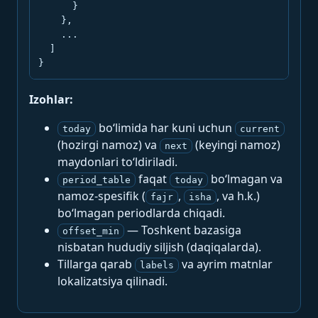
      }

    },

    ...

  ]

}
Izohlar:
bo‘limida har kuni uchun
today
current
(hozirgi namoz) va
(keyingi namoz)
next
maydonlari to‘ldiriladi.
faqat
bo‘lmagan va
period_table
today
namoz-spesifik (
,
, va h.k.)
fajr
isha
bo‘lmagan periodlarda chiqadi.
— Toshkent bazasiga
offset_min
nisbatan hududiy siljish (daqiqalarda).
Tillarga qarab
va ayrim matnlar
labels
lokalizatsiya qilinadi.