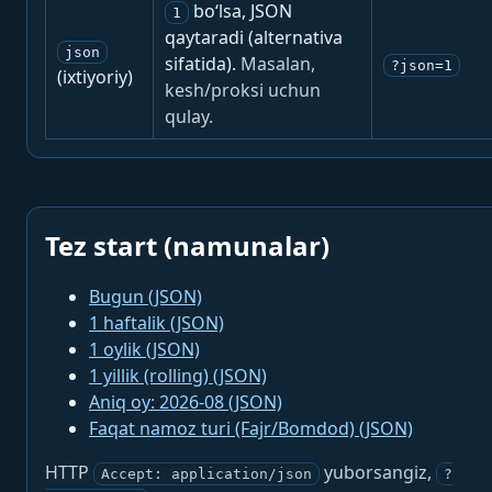
bo‘lsa, JSON
1
qaytaradi (alternativa
json
sifatida).
Masalan,
?json=1
(ixtiyoriy)
kesh/proksi uchun
qulay.
Tez start (namunalar)
Bugun (JSON)
1 haftalik (JSON)
1 oylik (JSON)
1 yillik (rolling) (JSON)
Aniq oy: 2026-08 (JSON)
Faqat namoz turi (Fajr/Bomdod) (JSON)
HTTP
yuborsangiz,
Accept: application/json
?