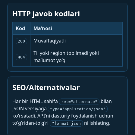
HTTP javob kodlari
Kod
Ma’nosi
Muvaffaqiyatli
200
Til yoki region topilmadi yoki
404
ma’lumot yo‘q
SEO/Alternativalar
Har bir HTML sahifa
bilan
rel="alternate"
JSON versiyaga
type="application/json"
ko‘rsatadi. API’ni dasturiy foydalanish uchun
to‘g‘ridan-to‘g‘ri
ni ishlating.
?format=json