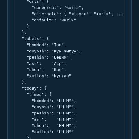
    "urls": {

      "canonical": "<url>",

      "alternate": { "<lang>": "<url>", ... },

      "default": "<url>"

    }

  },

  "labels": {

    "bomdod": "Таң",

    "quyosh": "Күн чыгуу",

    "peshin": "Бешим",

    "asr":    "Аср",

    "shom":   "Шам",

    "xufton": "Куптан"

  },

  "today": {

    "times": {

      "bomdod": "HH:MM",

      "quyosh": "HH:MM",

      "peshin": "HH:MM",

      "asr":    "HH:MM",

      "shom":   "HH:MM",

      "xufton": "HH:MM"

    },
