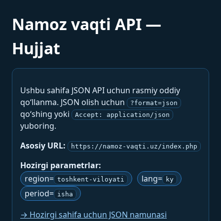
Namoz vaqti API —
Hujjat
Ushbu sahifa JSON API uchun rasmiy oddiy
qo‘llanma. JSON olish uchun
?format=json
qo‘shing yoki
Accept: application/json
yuboring.
Asosiy URL:
https://namoz-vaqti.uz/index.php
Hozirgi parametrlar:
region=
lang=
toshkent-viloyati
ky
period=
isha
→ Hozirgi sahifa uchun JSON namunasi