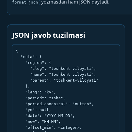
yozmasdan ham JSON qaytadi.
format=json
JSON javob tuzilmasi
{

  "meta": {

    "region": {

      "slug": "toshkent-viloyati",

      "name": "Toshkent viloyati",

      "parent": "toshkent-viloyati"

    },

    "lang": "ky",

    "period": "isha",

    "period_canonical": "xufton",

    "ym": null,

    "date": "YYYY-MM-DD",

    "now": "HH:MM",

    "offset_min": <integer>,
