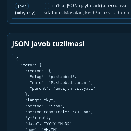
bo‘lsa, JSON qaytaradi (alternativa
json
1
(ixtiyoriy)
sifatida).
Masalan, kesh/proksi uchun q
JSON javob tuzilmasi
{

  "meta": {

    "region": {

      "slug": "paxtaobod",

      "name": "Paxtaobod tumani",

      "parent": "andijon-viloyati"

    },

    "lang": "ky",

    "period": "isha",

    "period_canonical": "xufton",

    "ym": null,

    "date": "YYYY-MM-DD",

    "now": "HH:MM",
