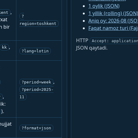
1 oylik (JSON)
,
1 yillik (rolling) (JSON
kent
?
yxat
Aniq oy: 2026-08 (JSO
region=toshkent
n bir
Faqat namoz turi (Fa
HTTP
Accept: applicatio
,
JSON qaytadi.
kk
?lang=lotin
:
,
?period=week
?period=2025-
,
r
11
ik:
).
ujjat
?format=json