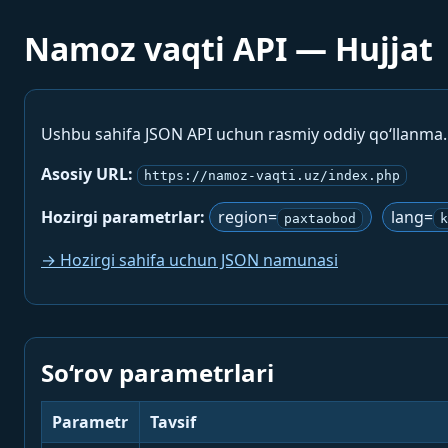
Namoz vaqti API — Hujjat
Ushbu sahifa JSON API uchun rasmiy oddiy qo‘llanma
Asosiy URL:
https://namoz-vaqti.uz/index.php
Hozirgi parametrlar:
region=
lang=
paxtaobod
k
→ Hozirgi sahifa uchun JSON namunasi
So‘rov parametrlari
Parametr
Tavsif