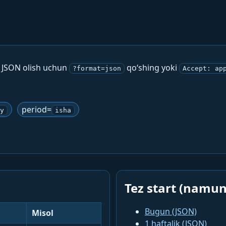
. JSON olish uchun
qo‘shing yoki
?format=json
Accept: ap
period=
y
isha
Tez start (namun
Bugun (JSON)
Misol
1 haftalik (JSON)