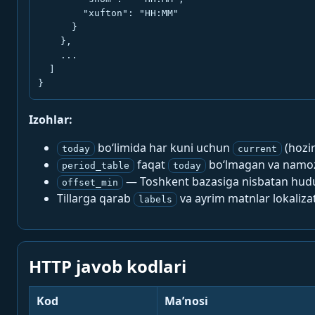
        "xufton": "HH:MM"

      }

    },

    ...

  ]

}
Izohlar:
bo‘limida har kuni uchun
(hozi
today
current
faqat
bo‘lmagan va namoz-
period_table
today
— Toshkent bazasiga nisbatan hududi
offset_min
Tillarga qarab
va ayrim matnlar lokalizat
labels
HTTP javob kodlari
Kod
Ma’nosi