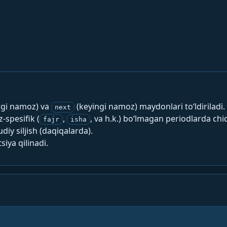
rgi namoz) va
(keyingi namoz) maydonlari to‘ldiriladi.
next
spesifik (
,
, va h.k.) bo‘lmagan periodlarda chi
fajr
isha
y siljish (daqiqalarda).
siya qilinadi.