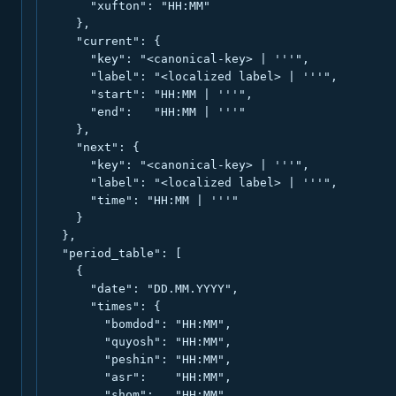
      "xufton": "HH:MM"

    },

    "current": {

      "key": "<canonical-key> | '''",

      "label": "<localized label> | '''",

      "start": "HH:MM | '''",

      "end":   "HH:MM | '''"

    },

    "next": {

      "key": "<canonical-key> | '''",

      "label": "<localized label> | '''",

      "time": "HH:MM | '''"

    }

  },

  "period_table": [

    {

      "date": "DD.MM.YYYY",

      "times": {

        "bomdod": "HH:MM",

        "quyosh": "HH:MM",

        "peshin": "HH:MM",

        "asr":    "HH:MM",

        "shom":   "HH:MM",
