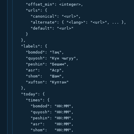
    "offset_min": <integer>,

    "urls": {

      "canonical": "<url>",

      "alternate": { "<lang>": "<url>", ... },

      "default": "<url>"

    }

  },

  "labels": {

    "bomdod": "Таң",

    "quyosh": "Күн чыгуу",

    "peshin": "Бешим",

    "asr":    "Аср",

    "shom":   "Шам",

    "xufton": "Куптан"

  },

  "today": {

    "times": {

      "bomdod": "HH:MM",

      "quyosh": "HH:MM",

      "peshin": "HH:MM",

      "asr":    "HH:MM",

      "shom":   "HH:MM",
