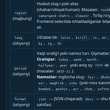
Hudud slug-i yoki alias
(shahar/viloyat/tuman). Masalan:
tosh
region
,
. To‘liq ro‘
samarqand-shahri
olmazor
(majburiy)
frontend selectida ishlatiladiganlar bila
xil.
UI/label tili:
,
,
,
,
lang
lotin
kirill
ru
en
(ixtiyoriy)
,
,
ky
tg
tk
Vaqt oralig‘i yoki namoz turi. Qiymatlar
Oraliqlar:
,
,
,
today
week
month
,
yoki aniq oy
halfyear
year
YYYY-MM
period
(masalan
).
2025-11
(ixtiyoriy)
Namozlar:
inglizcha slug:
,
fajr
dhuh
,
,
(yoki mos kanon
asr
maghrib
isha
,
,
,
,
bomdod
peshin
asr
shom
xufton
— JSON chiqaradi;
— shu h
format
json
docs
(ixtiyoriy)
sahifasi.