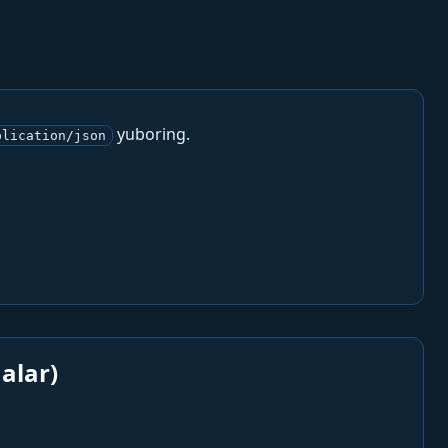
yuboring.
plication/json
alar)