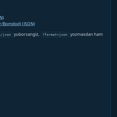
)
N)
jr/Bomdod) (JSON)
yuborsangiz,
yozmasdan ham
n/json
?format=json