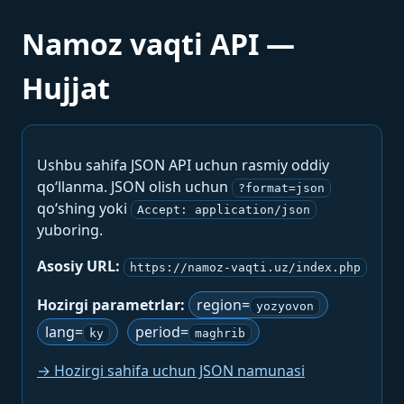
Namoz vaqti API —
Hujjat
Ushbu sahifa JSON API uchun rasmiy oddiy
qo‘llanma. JSON olish uchun
?format=json
qo‘shing yoki
Accept: application/json
yuboring.
Asosiy URL:
https://namoz-vaqti.uz/index.php
Hozirgi parametrlar:
region=
yozyovon
lang=
period=
ky
maghrib
→ Hozirgi sahifa uchun JSON namunasi