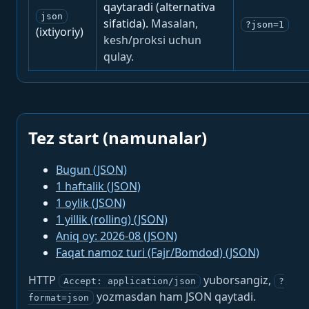
qaytaradi (alternativa
json
sifatida).
Masalan,
?json=1
(ixtiyoriy)
kesh/proksi uchun
qulay.
Tez start (namunalar)
Bugun (JSON)
1 haftalik (JSON)
1 oylik (JSON)
1 yillik (rolling) (JSON)
Aniq oy: 2026-08 (JSON)
Faqat namoz turi (Fajr/Bomdod) (JSON)
HTTP
yuborsangiz,
Accept: application/json
?
yozmasdan ham JSON qaytadi.
format=json