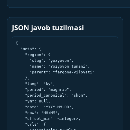
JSON javob tuzilmasi
{

  "meta": {

    "region": {

      "slug": "yozyovon",

      "name": "Yozyovon tumani",

      "parent": "fargona-viloyati"

    },

    "lang": "ky",

    "period": "maghrib",

    "period_canonical": "shom",

    "ym": null,

    "date": "YYYY-MM-DD",

    "now": "HH:MM",

    "offset_min": <integer>,

    "urls": {
