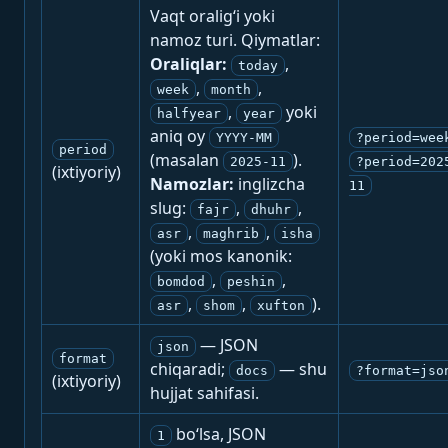
Vaqt oralig‘i yoki
namoz turi. Qiymatlar:
Oraliqlar:
,
today
,
,
week
month
,
yoki
halfyear
year
aniq oy
YYYY-MM
?period=wee
period
(masalan
).
2025-11
?period=202
(ixtiyoriy)
Namozlar:
inglizcha
11
slug:
,
,
fajr
dhuhr
,
,
asr
maghrib
isha
(yoki mos kanonik:
,
,
bomdod
peshin
,
,
).
asr
shom
xufton
— JSON
json
format
chiqaradi;
— shu
docs
?format=jso
(ixtiyoriy)
hujjat sahifasi.
bo‘lsa, JSON
1