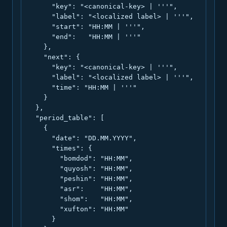
      "key": "<canonical-key> | '''",

      "label": "<localized label> | '''",

      "start": "HH:MM | '''",

      "end":   "HH:MM | '''"

    },

    "next": {

      "key": "<canonical-key> | '''",

      "label": "<localized label> | '''",

      "time": "HH:MM | '''"

    }

  },

  "period_table": [

    {

      "date": "DD.MM.YYYY",

      "times": {

        "bomdod": "HH:MM",

        "quyosh": "HH:MM",

        "peshin": "HH:MM",

        "asr":    "HH:MM",

        "shom":   "HH:MM",

        "xufton": "HH:MM"

      }
