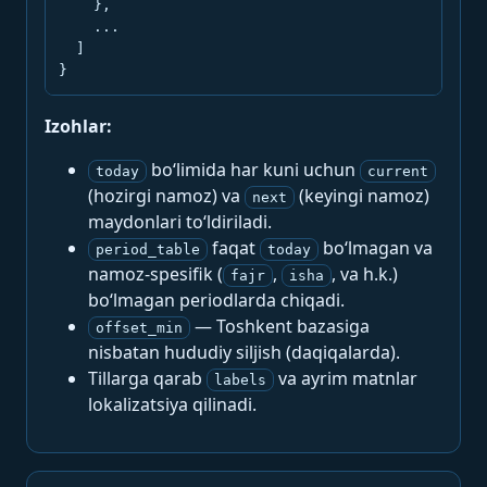
    },

    ...

  ]

}
Izohlar:
bo‘limida har kuni uchun
today
current
(hozirgi namoz) va
(keyingi namoz)
next
maydonlari to‘ldiriladi.
faqat
bo‘lmagan va
period_table
today
namoz-spesifik (
,
, va h.k.)
fajr
isha
bo‘lmagan periodlarda chiqadi.
— Toshkent bazasiga
offset_min
nisbatan hududiy siljish (daqiqalarda).
Tillarga qarab
va ayrim matnlar
labels
lokalizatsiya qilinadi.