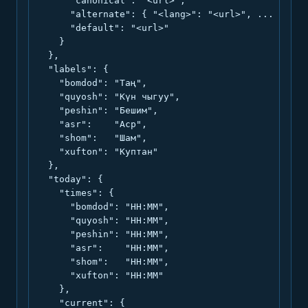
      "canonical": "<url>",

      "alternate": { "<lang>": "<url>", ... },

      "default": "<url>"

    }

  },

  "labels": {

    "bomdod": "Таң",

    "quyosh": "Күн чыгуу",

    "peshin": "Бешим",

    "asr":    "Аср",

    "shom":   "Шам",

    "xufton": "Куптан"

  },

  "today": {

    "times": {

      "bomdod": "HH:MM",

      "quyosh": "HH:MM",

      "peshin": "HH:MM",

      "asr":    "HH:MM",

      "shom":   "HH:MM",

      "xufton": "HH:MM"

    },

    "current": {
