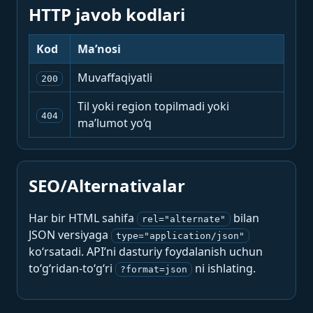
HTTP javob kodlari
Kod
Ma’nosi
Muvaffaqiyatli
200
Til yoki region topilmadi yoki
404
ma’lumot yo‘q
SEO/Alternativalar
Har bir HTML sahifa
bilan
rel="alternate"
JSON versiyaga
type="application/json"
ko‘rsatadi. API’ni dasturiy foydalanish uchun
to‘g‘ridan-to‘g‘ri
ni ishlating.
?format=json