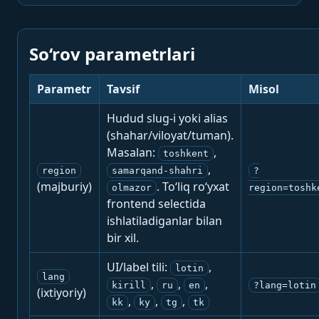
So‘rov parametrlari
Parametr
Tavsif
Misol
Hudud slug-i yoki alias
(shahar/viloyat/tuman).
Masalan:
,
toshkent
,
region
samarqand-shahri
?
(majburiy)
. To‘liq ro‘yxat
olmazor
region=toshk
frontend selectida
ishlatiladiganlar bilan
bir xil.
UI/label tili:
,
lotin
lang
,
,
,
kirill
ru
en
?lang=lotin
(ixtiyoriy)
,
,
,
kk
ky
tg
tk