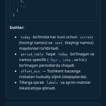
    },

    ...

  ]

}
Izohlar:
bo‘limida har kuni uchun
today
current
(hozirgi namoz) va
(keyingi namoz)
next
maydonlari to‘ldiriladi.
faqat
bo‘lmagan va
period_table
today
namoz-spesifik (
,
, va h.k.)
fajr
isha
bo‘lmagan periodlarda chiqadi.
— Toshkent bazasiga
offset_min
nisbatan hududiy siljish (daqiqalarda).
Tillarga qarab
va ayrim matnlar
labels
lokalizatsiya qilinadi.