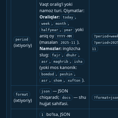
Vaqt oralig‘i yoki
namoz turi. Qiymatlar:
Oraliqlar:
,
today
,
,
week
month
,
yoki
halfyear
year
aniq oy
YYYY-MM
?period=wee
period
(masalan
).
2025-11
?period=202
(ixtiyoriy)
Namozlar:
inglizcha
11
slug:
,
,
fajr
dhuhr
,
,
asr
maghrib
isha
(yoki mos kanonik:
,
,
bomdod
peshin
,
,
).
asr
shom
xufton
— JSON
json
format
chiqaradi;
— shu
docs
?format=jso
(ixtiyoriy)
hujjat sahifasi.
bo‘lsa, JSON
1