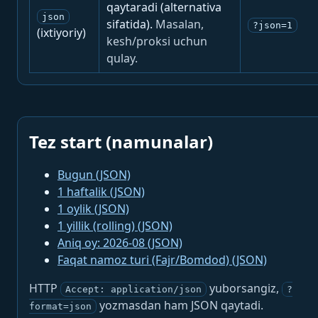
qaytaradi (alternativa
json
sifatida).
Masalan,
?json=1
(ixtiyoriy)
kesh/proksi uchun
qulay.
Tez start (namunalar)
Bugun (JSON)
1 haftalik (JSON)
1 oylik (JSON)
1 yillik (rolling) (JSON)
Aniq oy: 2026-08 (JSON)
Faqat namoz turi (Fajr/Bomdod) (JSON)
HTTP
yuborsangiz,
Accept: application/json
?
yozmasdan ham JSON qaytadi.
format=json