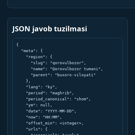
JSON javob tuzilmasi
{

  "meta": {

    "region": {

      "slug": "qorovulbozor",

      "name": "Qorovulbozor tumani",

      "parent": "buxoro-viloyati"

    },

    "lang": "ky",

    "period": "maghrib",

    "period_canonical": "shom",

    "ym": null,

    "date": "YYYY-MM-DD",

    "now": "HH:MM",

    "offset_min": <integer>,

    "urls": {
