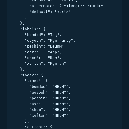
      "canonical": "<url>",

      "alternate": { "<lang>": "<url>", ... },

      "default": "<url>"

    }

  },

  "labels": {

    "bomdod": "Таң",

    "quyosh": "Күн чыгуу",

    "peshin": "Бешим",

    "asr":    "Аср",

    "shom":   "Шам",

    "xufton": "Куптан"

  },

  "today": {

    "times": {

      "bomdod": "HH:MM",

      "quyosh": "HH:MM",

      "peshin": "HH:MM",

      "asr":    "HH:MM",

      "shom":   "HH:MM",

      "xufton": "HH:MM"

    },

    "current": {
