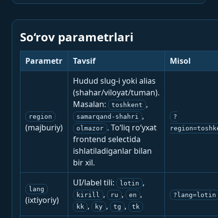
So‘rov parametrlari
Parametr
Tavsif
Misol
Hudud slug-i yoki alias
(shahar/viloyat/tuman).
Masalan:
,
toshkent
,
region
samarqand-shahri
?
(majburiy)
. To‘liq ro‘yxat
olmazor
region=toshk
frontend selectida
ishlatiladiganlar bilan
bir xil.
UI/label tili:
,
lotin
lang
,
,
,
kirill
ru
en
?lang=lotin
(ixtiyoriy)
,
,
,
kk
ky
tg
tk