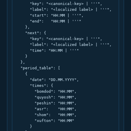
      "key": "<canonical-key> | '''",

      "label": "<localized label> | '''",

      "start": "HH:MM | '''",

      "end":   "HH:MM | '''"

    },

    "next": {

      "key": "<canonical-key> | '''",

      "label": "<localized label> | '''",

      "time": "HH:MM | '''"

    }

  },

  "period_table": [

    {

      "date": "DD.MM.YYYY",

      "times": {

        "bomdod": "HH:MM",

        "quyosh": "HH:MM",

        "peshin": "HH:MM",

        "asr":    "HH:MM",

        "shom":   "HH:MM",

        "xufton": "HH:MM"

      }
