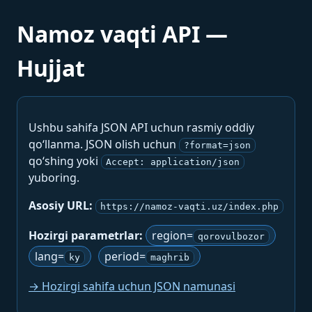
Namoz vaqti API —
Hujjat
Ushbu sahifa JSON API uchun rasmiy oddiy
qo‘llanma. JSON olish uchun
?format=json
qo‘shing yoki
Accept: application/json
yuboring.
Asosiy URL:
https://namoz-vaqti.uz/index.php
Hozirgi parametrlar:
region=
qorovulbozor
lang=
period=
ky
maghrib
→ Hozirgi sahifa uchun JSON namunasi