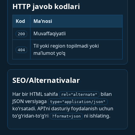
HTTP javob kodlari
Kod
Ma’nosi
Muvaffaqiyatli
200
Til yoki region topilmadi yoki
404
ma’lumot yo‘q
SEO/Alternativalar
Har bir HTML sahifa
bilan
rel="alternate"
JSON versiyaga
type="application/json"
ko‘rsatadi. API’ni dasturiy foydalanish uchun
to‘g‘ridan-to‘g‘ri
ni ishlating.
?format=json