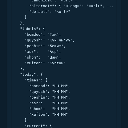
      "canonical": "<url>",

      "alternate": { "<lang>": "<url>", ... },

      "default": "<url>"

    }

  },

  "labels": {

    "bomdod": "Таң",

    "quyosh": "Күн чыгуу",

    "peshin": "Бешим",

    "asr":    "Аср",

    "shom":   "Шам",

    "xufton": "Куптан"

  },

  "today": {

    "times": {

      "bomdod": "HH:MM",

      "quyosh": "HH:MM",

      "peshin": "HH:MM",

      "asr":    "HH:MM",

      "shom":   "HH:MM",

      "xufton": "HH:MM"

    },

    "current": {
