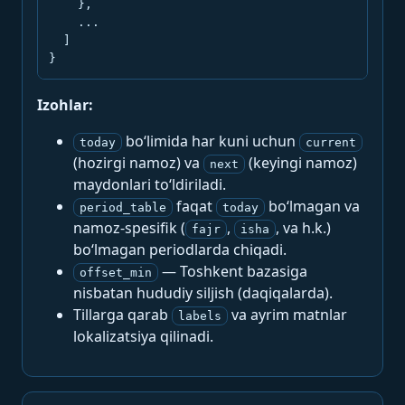
    },

    ...

  ]

}
Izohlar:
bo‘limida har kuni uchun
today
current
(hozirgi namoz) va
(keyingi namoz)
next
maydonlari to‘ldiriladi.
faqat
bo‘lmagan va
period_table
today
namoz-spesifik (
,
, va h.k.)
fajr
isha
bo‘lmagan periodlarda chiqadi.
— Toshkent bazasiga
offset_min
nisbatan hududiy siljish (daqiqalarda).
Tillarga qarab
va ayrim matnlar
labels
lokalizatsiya qilinadi.