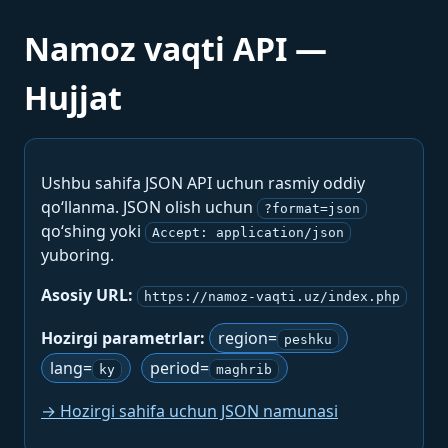
Namoz vaqti API —
Hujjat
Ushbu sahifa JSON API uchun rasmiy oddiy
qo‘llanma. JSON olish uchun
?format=json
qo‘shing yoki
Accept: application/json
yuboring.
Asosiy URL:
https://namoz-vaqti.uz/index.php
Hozirgi parametrlar:
region=
peshku
lang=
period=
ky
maghrib
→ Hozirgi sahifa uchun JSON namunasi