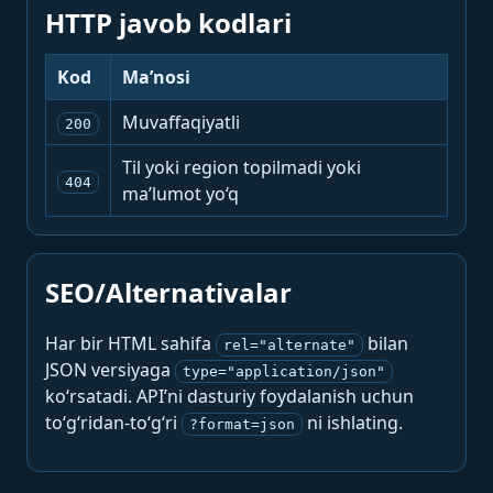
HTTP javob kodlari
Kod
Ma’nosi
Muvaffaqiyatli
200
Til yoki region topilmadi yoki
404
ma’lumot yo‘q
SEO/Alternativalar
Har bir HTML sahifa
bilan
rel="alternate"
JSON versiyaga
type="application/json"
ko‘rsatadi. API’ni dasturiy foydalanish uchun
to‘g‘ridan-to‘g‘ri
ni ishlating.
?format=json