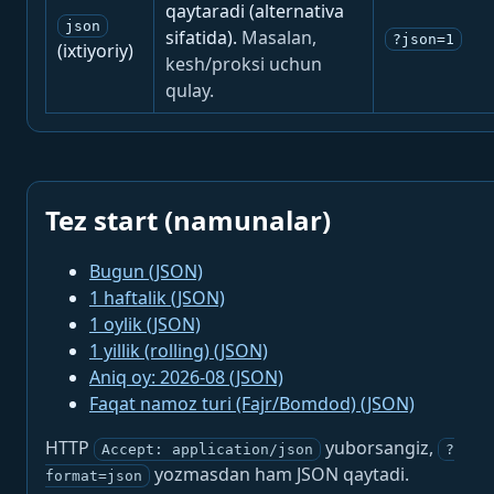
qaytaradi (alternativa
json
sifatida).
Masalan,
?json=1
(ixtiyoriy)
kesh/proksi uchun
qulay.
Tez start (namunalar)
Bugun (JSON)
1 haftalik (JSON)
1 oylik (JSON)
1 yillik (rolling) (JSON)
Aniq oy: 2026-08 (JSON)
Faqat namoz turi (Fajr/Bomdod) (JSON)
HTTP
yuborsangiz,
Accept: application/json
?
yozmasdan ham JSON qaytadi.
format=json