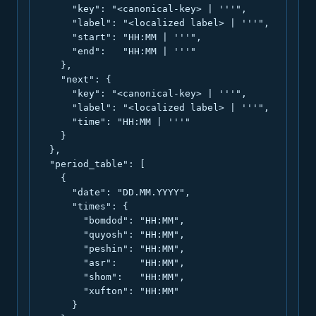
      "key": "<canonical-key> | '''",

      "label": "<localized label> | '''",

      "start": "HH:MM | '''",

      "end":   "HH:MM | '''"

    },

    "next": {

      "key": "<canonical-key> | '''",

      "label": "<localized label> | '''",

      "time": "HH:MM | '''"

    }

  },

  "period_table": [

    {

      "date": "DD.MM.YYYY",

      "times": {

        "bomdod": "HH:MM",

        "quyosh": "HH:MM",

        "peshin": "HH:MM",

        "asr":    "HH:MM",

        "shom":   "HH:MM",

        "xufton": "HH:MM"

      }
