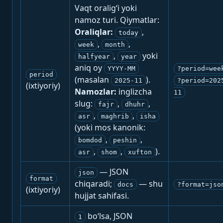
Vaqt oralig‘i yoki
namoz turi. Qiymatlar:
Oraliqlar:
,
today
,
,
week
month
,
yoki
halfyear
year
aniq oy
YYYY-MM
?period=wee
period
(masalan
).
2025-11
?period=202
(ixtiyoriy)
Namozlar:
inglizcha
11
slug:
,
,
fajr
dhuhr
,
,
asr
maghrib
isha
(yoki mos kanonik:
,
,
bomdod
peshin
,
,
).
asr
shom
xufton
— JSON
json
format
chiqaradi;
— shu
docs
?format=jso
(ixtiyoriy)
hujjat sahifasi.
bo‘lsa, JSON
1