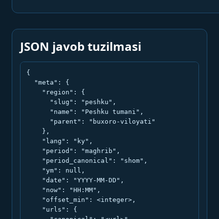
JSON javob tuzilmasi
{

  "meta": {

    "region": {

      "slug": "peshku",

      "name": "Peshku tumani",

      "parent": "buxoro-viloyati"

    },

    "lang": "ky",

    "period": "maghrib",

    "period_canonical": "shom",

    "ym": null,

    "date": "YYYY-MM-DD",

    "now": "HH:MM",

    "offset_min": <integer>,

    "urls": {
