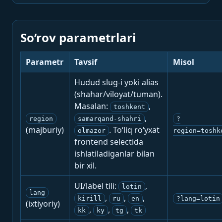
So‘rov parametrlari
Parametr
Tavsif
Misol
Hudud slug-i yoki alias
(shahar/viloyat/tuman).
Masalan:
,
toshkent
,
region
samarqand-shahri
?
(majburiy)
. To‘liq ro‘yxat
olmazor
region=toshk
frontend selectida
ishlatiladiganlar bilan
bir xil.
UI/label tili:
,
lotin
lang
,
,
,
kirill
ru
en
?lang=lotin
(ixtiyoriy)
,
,
,
kk
ky
tg
tk