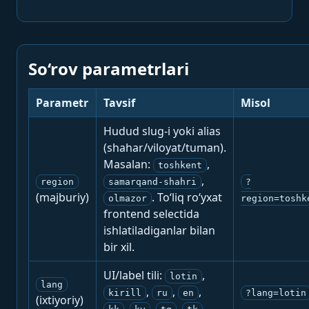
So‘rov parametrlari
Parametr
Tavsif
Misol
Hudud slug-i yoki alias
(shahar/viloyat/tuman).
Masalan:
,
toshkent
,
region
samarqand-shahri
?
(majburiy)
. To‘liq ro‘yxat
olmazor
region=toshk
frontend selectida
ishlatiladiganlar bilan
bir xil.
UI/label tili:
,
lotin
lang
,
,
,
kirill
ru
en
?lang=lotin
(ixtiyoriy)
,
,
,