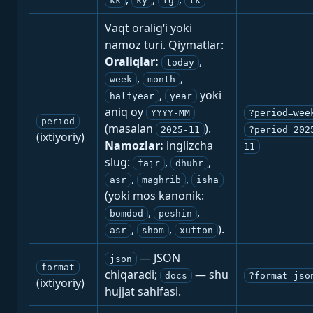
kk
ky
tg
tk
Vaqt oralig‘i yoki
namoz turi. Qiymatlar:
Oraliqlar:
,
today
,
,
week
month
,
yoki
halfyear
year
aniq oy
YYYY-MM
?period=wee
period
(masalan
).
2025-11
?period=202
(ixtiyoriy)
Namozlar:
inglizcha
11
slug:
,
,
fajr
dhuhr
,
,
asr
maghrib
isha
(yoki mos kanonik:
,
,
bomdod
peshin
,
,
).
asr
shom
xufton
— JSON
json
format
chiqaradi;
— shu
docs
?format=jso
(ixtiyoriy)
hujjat sahifasi.