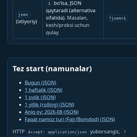
bo‘lsa, JSON
1
qaytaradi (alternativa
json
sifatida).
Masalan,
?json=1
(ixtiyoriy)
kesh/proksi uchun
qulay.
Tez start (namunalar)
Bugun (JSON)
1 haftalik (JSON)
1 oylik (JSON)
1 yillik (rolling) (JSON)
Aniq oy: 2026-08 (JSON)
Faqat namoz turi (Fajr/Bomdod) (JSON)
HTTP
yuborsangiz,
Accept: application/json
?