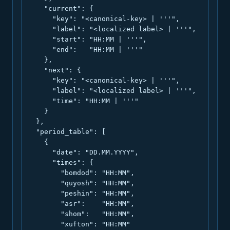
    "current": {

      "key": "<canonical-key> | '''",

      "label": "<localized label> | '''",

      "start": "HH:MM | '''",

      "end":   "HH:MM | '''"

    },

    "next": {

      "key": "<canonical-key> | '''",

      "label": "<localized label> | '''",

      "time": "HH:MM | '''"

    }

  },

  "period_table": [

    {

      "date": "DD.MM.YYYY",

      "times": {

        "bomdod": "HH:MM",

        "quyosh": "HH:MM",

        "peshin": "HH:MM",

        "asr":    "HH:MM",

        "shom":   "HH:MM",

        "xufton": "HH:MM"
