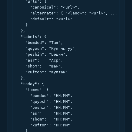
    "urls": {

      "canonical": "<url>",

      "alternate": { "<lang>": "<url>", ... },

      "default": "<url>"

    }

  },

  "labels": {

    "bomdod": "Таң",

    "quyosh": "Күн чыгуу",

    "peshin": "Бешим",

    "asr":    "Аср",

    "shom":   "Шам",

    "xufton": "Куптан"

  },

  "today": {

    "times": {

      "bomdod": "HH:MM",

      "quyosh": "HH:MM",

      "peshin": "HH:MM",

      "asr":    "HH:MM",

      "shom":   "HH:MM",

      "xufton": "HH:MM"

    },
