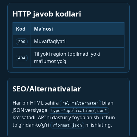
HTTP javob kodlari
Kod
Ma’nosi
Muvaffaqiyatli
200
Til yoki region topilmadi yoki
404
ma’lumot yo‘q
SEO/Alternativalar
Har bir HTML sahifa
bilan
rel="alternate"
JSON versiyaga
type="application/json"
ko‘rsatadi. API’ni dasturiy foydalanish uchun
to‘g‘ridan-to‘g‘ri
ni ishlating.
?format=json