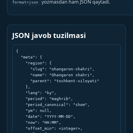
yozmasdan ham JSON qaytadi.
format=json
JSON javob tuzilmasi
{

  "meta": {

    "region": {

      "slug": "ohangaron-shahri",

      "name": "Ohangaron shahri",

      "parent": "toshkent-viloyati"

    },

    "lang": "ky",

    "period": "maghrib",

    "period_canonical": "shom",

    "ym": null,

    "date": "YYYY-MM-DD",

    "now": "HH:MM",

    "offset_min": <integer>,
