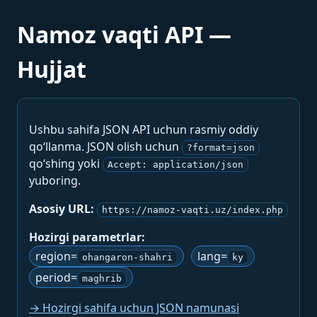
Namoz vaqti API —
Hujjat
Ushbu sahifa JSON API uchun rasmiy oddiy
qo‘llanma. JSON olish uchun
?format=json
qo‘shing yoki
Accept: application/json
yuboring.
Asosiy URL:
https://namoz-vaqti.uz/index.php
Hozirgi parametrlar:
region=
lang=
ohangaron-shahri
ky
period=
maghrib
→ Hozirgi sahifa uchun JSON namunasi