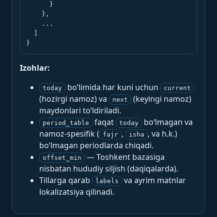
      }

    },

    ...

  ]

}
Izohlar:
bo‘limida har kuni uchun
today
current
(hozirgi namoz) va
(keyingi namoz)
next
maydonlari to‘ldiriladi.
faqat
bo‘lmagan va
period_table
today
namoz-spesifik (
,
, va h.k.)
fajr
isha
bo‘lmagan periodlarda chiqadi.
— Toshkent bazasiga
offset_min
nisbatan hududiy siljish (daqiqalarda).
Tillarga qarab
va ayrim matnlar
labels
lokalizatsiya qilinadi.