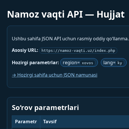
Namoz vaqti API — Hujjat
Ushbu sahifa JSON API uchun rasmiy oddiy qo‘llanma
Asosiy URL:
https://namoz-vaqti.uz/index.php
Hozirgi parametrlar:
region=
lang=
xovos
ky
→ Hozirgi sahifa uchun JSON namunasi
So‘rov parametrlari
Parametr
Tavsif