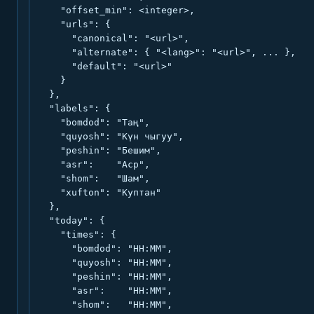
    "offset_min": <integer>,

    "urls": {

      "canonical": "<url>",

      "alternate": { "<lang>": "<url>", ... },

      "default": "<url>"

    }

  },

  "labels": {

    "bomdod": "Таң",

    "quyosh": "Күн чыгуу",

    "peshin": "Бешим",

    "asr":    "Аср",

    "shom":   "Шам",

    "xufton": "Куптан"

  },

  "today": {

    "times": {

      "bomdod": "HH:MM",

      "quyosh": "HH:MM",

      "peshin": "HH:MM",

      "asr":    "HH:MM",

      "shom":   "HH:MM",
