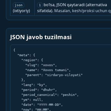
bo‘lsa, JSON qaytaradi (alternativa
json
1
(ixtiyoriy)
sifatida).
Masalan, kesh/proksi uchun q
JSON javob tuzilmasi
{

  "meta": {

    "region": {

      "slug": "xovos",

      "name": "Xovos tumani",

      "parent": "sirdaryo-viloyati"

    },

    "lang": "ky",

    "period": "dhuhr",

    "period_canonical": "peshin",

    "ym": null,

    "date": "YYYY-MM-DD",

    "now": "HH:MM",
