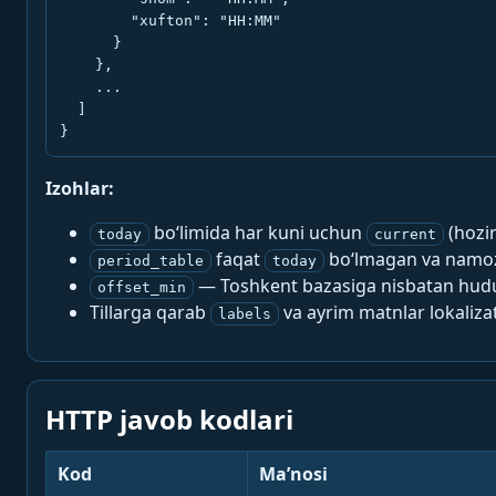
        "xufton": "HH:MM"

      }

    },

    ...

  ]

}
Izohlar:
bo‘limida har kuni uchun
(hozi
today
current
faqat
bo‘lmagan va namoz-
period_table
today
— Toshkent bazasiga nisbatan hududi
offset_min
Tillarga qarab
va ayrim matnlar lokalizat
labels
HTTP javob kodlari
Kod
Ma’nosi