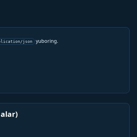
yuboring.
plication/json
alar)