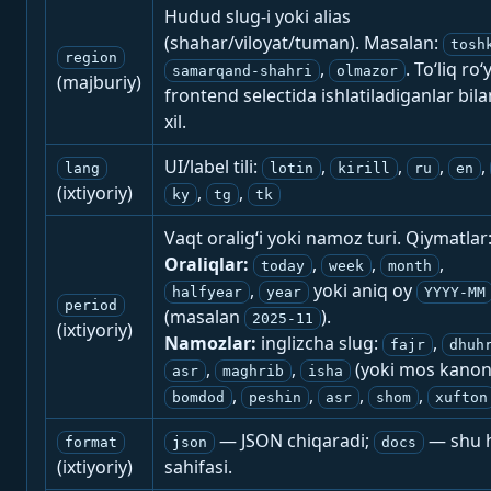
Hudud slug-i yoki alias
(shahar/viloyat/tuman). Masalan:
tosh
region
,
. To‘liq ro‘
samarqand-shahri
olmazor
(majburiy)
frontend selectida ishlatiladiganlar bila
xil.
UI/label tili:
,
,
,
,
lang
lotin
kirill
ru
en
(ixtiyoriy)
,
,
ky
tg
tk
Vaqt oralig‘i yoki namoz turi. Qiymatlar
Oraliqlar:
,
,
,
today
week
month
,
yoki aniq oy
halfyear
year
YYYY-MM
period
(masalan
).
2025-11
(ixtiyoriy)
Namozlar:
inglizcha slug:
,
fajr
dhuh
,
,
(yoki mos kanon
asr
maghrib
isha
,
,
,
,
bomdod
peshin
asr
shom
xufton
— JSON chiqaradi;
— shu h
format
json
docs
(ixtiyoriy)
sahifasi.