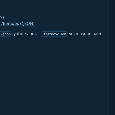
)
N)
jr/Bomdod) (JSON)
yuborsangiz,
yozmasdan ham
n/json
?format=json