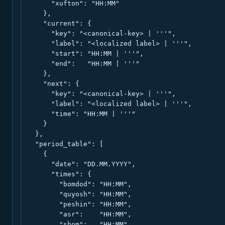
      "xufton": "HH:MM"

    },

    "current": {

      "key": "<canonical-key> | '''",

      "label": "<localized label> | '''",

      "start": "HH:MM | '''",

      "end":   "HH:MM | '''"

    },

    "next": {

      "key": "<canonical-key> | '''",

      "label": "<localized label> | '''",

      "time": "HH:MM | '''"

    }

  },

  "period_table": [

    {

      "date": "DD.MM.YYYY",

      "times": {

        "bomdod": "HH:MM",

        "quyosh": "HH:MM",

        "peshin": "HH:MM",

        "asr":    "HH:MM",

        "shom":   "HH:MM",
