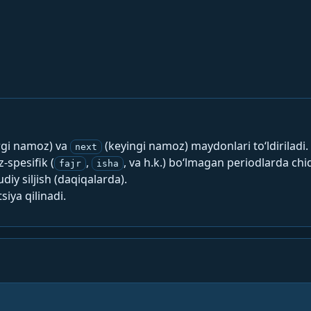
rgi namoz) va
(keyingi namoz) maydonlari to‘ldiriladi.
next
spesifik (
,
, va h.k.) bo‘lmagan periodlarda chi
fajr
isha
y siljish (daqiqalarda).
siya qilinadi.