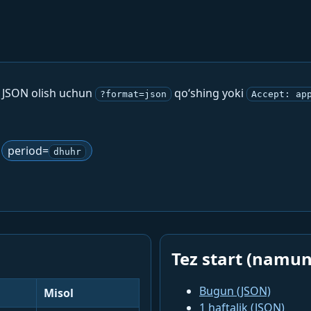
. JSON olish uchun
qo‘shing yoki
?format=json
Accept: ap
period=
dhuhr
Tez start (namun
Bugun (JSON)
Misol
1 haftalik (JSON)