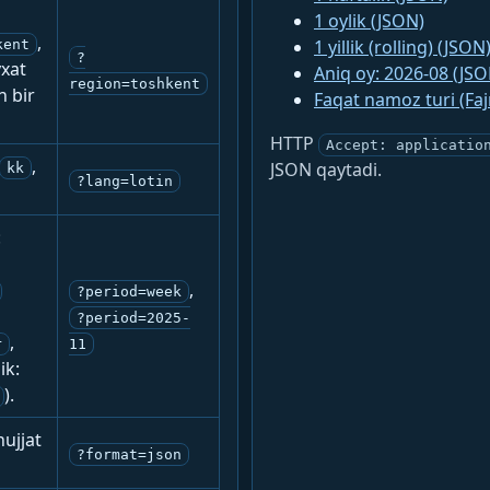
1 oylik (JSON)
,
1 yillik (rolling) (JSON
kent
?
yxat
Aniq oy: 2026-08 (JSO
region=toshkent
n bir
Faqat namoz turi (Fa
HTTP
Accept: applicatio
,
JSON qaytadi.
kk
?lang=lotin
:
,
?period=week
?period=2025-
,
r
11
ik:
).
ujjat
?format=json