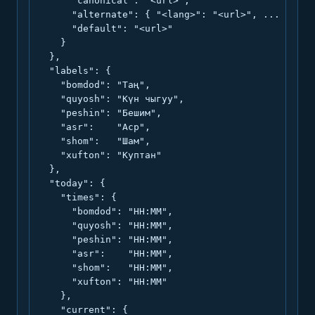
      "canonical": "<url>",

      "alternate": { "<lang>": "<url>", ... },

      "default": "<url>"

    }

  },

  "labels": {

    "bomdod": "Таң",

    "quyosh": "Күн чыгуу",

    "peshin": "Бешим",

    "asr":    "Аср",

    "shom":   "Шам",

    "xufton": "Куптан"

  },

  "today": {

    "times": {

      "bomdod": "HH:MM",

      "quyosh": "HH:MM",

      "peshin": "HH:MM",

      "asr":    "HH:MM",

      "shom":   "HH:MM",

      "xufton": "HH:MM"

    },

    "current": {
