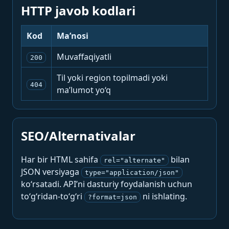
HTTP javob kodlari
Kod
Ma’nosi
Muvaffaqiyatli
200
Til yoki region topilmadi yoki
404
ma’lumot yo‘q
SEO/Alternativalar
Har bir HTML sahifa
bilan
rel="alternate"
JSON versiyaga
type="application/json"
ko‘rsatadi. API’ni dasturiy foydalanish uchun
to‘g‘ridan-to‘g‘ri
ni ishlating.
?format=json