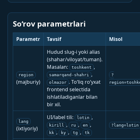
So‘rov parametrlari
Parametr
Tavsif
Misol
Hudud slug-i yoki alias
(shahar/viloyat/tuman).
Masalan:
,
toshkent
,
region
samarqand-shahri
?
(majburiy)
. To‘liq ro‘yxat
olmazor
region=toshk
frontend selectida
ishlatiladiganlar bilan
bir xil.
UI/label tili:
,
lotin
lang
,
,
,
kirill
ru
en
?lang=lotin
(ixtiyoriy)
,
,
,
kk
ky
tg
tk