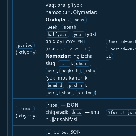
Vaqt oralig‘i yoki
namoz turi. Qiymatlar:
Oraliqlar:
,
today
,
,
week
month
,
yoki
halfyear
year
aniq oy
YYYY-MM
?period=wee
period
(masalan
).
2025-11
?period=202
(ixtiyoriy)
Namozlar:
inglizcha
11
slug:
,
,
fajr
dhuhr
,
,
asr
maghrib
isha
(yoki mos kanonik:
,
,
bomdod
peshin
,
,
).
asr
shom
xufton
— JSON
json
format
chiqaradi;
— shu
docs
?format=jso
(ixtiyoriy)
hujjat sahifasi.
bo‘lsa, JSON
1