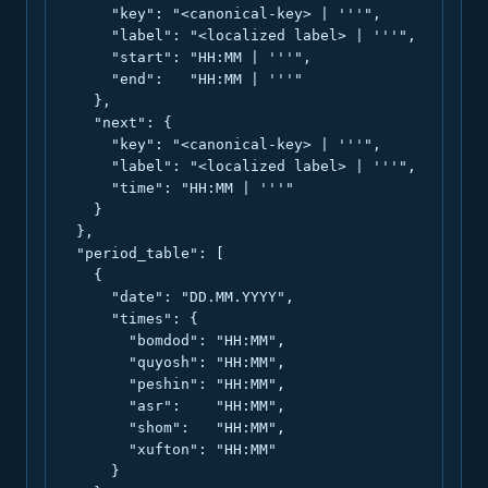
      "key": "<canonical-key> | '''",

      "label": "<localized label> | '''",

      "start": "HH:MM | '''",

      "end":   "HH:MM | '''"

    },

    "next": {

      "key": "<canonical-key> | '''",

      "label": "<localized label> | '''",

      "time": "HH:MM | '''"

    }

  },

  "period_table": [

    {

      "date": "DD.MM.YYYY",

      "times": {

        "bomdod": "HH:MM",

        "quyosh": "HH:MM",

        "peshin": "HH:MM",

        "asr":    "HH:MM",

        "shom":   "HH:MM",

        "xufton": "HH:MM"

      }
