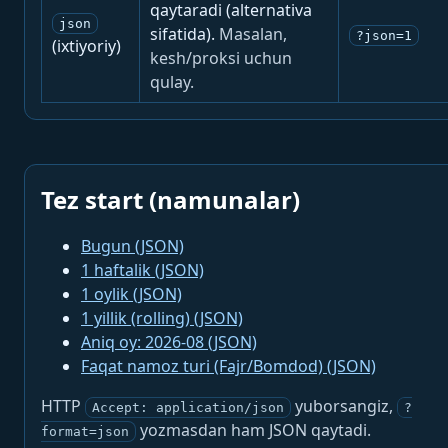
qaytaradi (alternativa
json
sifatida).
Masalan,
?json=1
(ixtiyoriy)
kesh/proksi uchun
qulay.
Tez start (namunalar)
Bugun (JSON)
1 haftalik (JSON)
1 oylik (JSON)
1 yillik (rolling) (JSON)
Aniq oy: 2026-08 (JSON)
Faqat namoz turi (Fajr/Bomdod) (JSON)
HTTP
yuborsangiz,
Accept: application/json
?
yozmasdan ham JSON qaytadi.
format=json