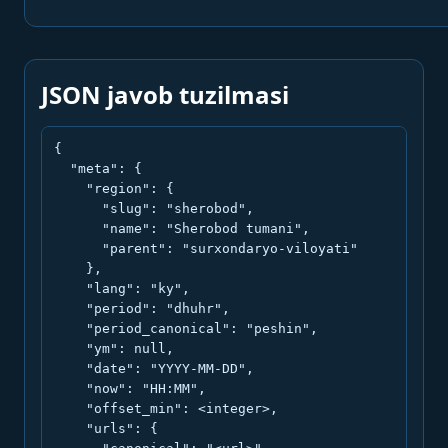
JSON javob tuzilmasi
{

  "meta": {

    "region": {

      "slug": "sherobod",

      "name": "Sherobod tumani",

      "parent": "surxondaryo-viloyati"

    },

    "lang": "ky",

    "period": "dhuhr",

    "period_canonical": "peshin",

    "ym": null,

    "date": "YYYY-MM-DD",

    "now": "HH:MM",

    "offset_min": <integer>,

    "urls": {
