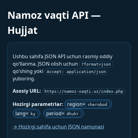
Namoz vaqti API —
Hujjat
Ushbu sahifa JSON API uchun rasmiy oddiy
qo‘llanma. JSON olish uchun
?format=json
qo‘shing yoki
Accept: application/json
yuboring.
Asosiy URL:
https://namoz-vaqti.uz/index.php
Hozirgi parametrlar:
region=
sherobod
lang=
period=
ky
dhuhr
→ Hozirgi sahifa uchun JSON namunasi