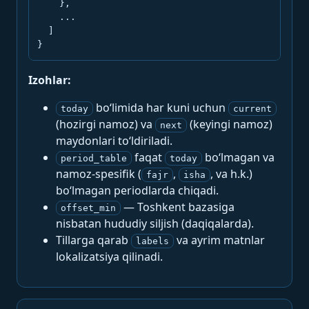
    },

    ...

  ]

}
Izohlar:
bo‘limida har kuni uchun
today
current
(hozirgi namoz) va
(keyingi namoz)
next
maydonlari to‘ldiriladi.
faqat
bo‘lmagan va
period_table
today
namoz-spesifik (
,
, va h.k.)
fajr
isha
bo‘lmagan periodlarda chiqadi.
— Toshkent bazasiga
offset_min
nisbatan hududiy siljish (daqiqalarda).
Tillarga qarab
va ayrim matnlar
labels
lokalizatsiya qilinadi.