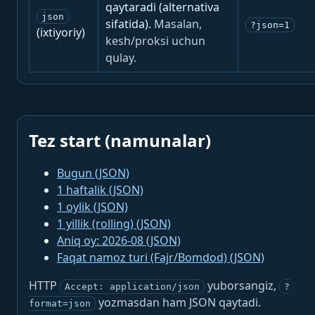
qaytaradi (alternativa
json
sifatida).
Masalan,
?json=1
(ixtiyoriy)
kesh/proksi uchun
qulay.
Tez start (namunalar)
Bugun (JSON)
1 haftalik (JSON)
1 oylik (JSON)
1 yillik (rolling) (JSON)
Aniq oy: 2026-08 (JSON)
Faqat namoz turi (Fajr/Bomdod) (JSON)
HTTP
yuborsangiz,
Accept: application/json
?
yozmasdan ham JSON qaytadi.
format=json