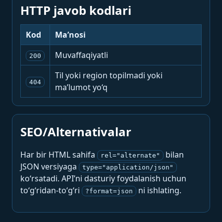
HTTP javob kodlari
Kod
Ma’nosi
Muvaffaqiyatli
200
Til yoki region topilmadi yoki
404
ma’lumot yo‘q
SEO/Alternativalar
Har bir HTML sahifa
bilan
rel="alternate"
JSON versiyaga
type="application/json"
ko‘rsatadi. API’ni dasturiy foydalanish uchun
to‘g‘ridan-to‘g‘ri
ni ishlating.
?format=json