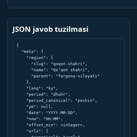
JSON javob tuzilmasi
{

  "meta": {

    "region": {

      "slug": "qoqon-shahri",

      "name": "Qo‘qon shahri",

      "parent": "fargona-viloyati"

    },

    "lang": "ky",

    "period": "dhuhr",

    "period_canonical": "peshin",

    "ym": null,

    "date": "YYYY-MM-DD",

    "now": "HH:MM",

    "offset_min": <integer>,

    "urls": {
