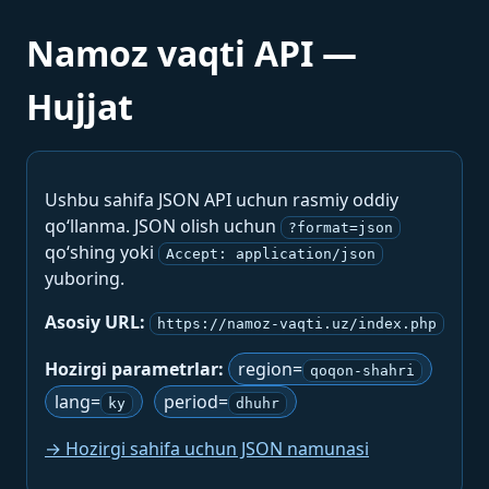
Namoz vaqti API —
Hujjat
Ushbu sahifa JSON API uchun rasmiy oddiy
qo‘llanma. JSON olish uchun
?format=json
qo‘shing yoki
Accept: application/json
yuboring.
Asosiy URL:
https://namoz-vaqti.uz/index.php
Hozirgi parametrlar:
region=
qoqon-shahri
lang=
period=
ky
dhuhr
→ Hozirgi sahifa uchun JSON namunasi