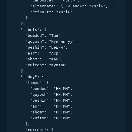
      "canonical": "<url>",

      "alternate": { "<lang>": "<url>", ... },

      "default": "<url>"

    }

  },

  "labels": {

    "bomdod": "Таң",

    "quyosh": "Күн чыгуу",

    "peshin": "Бешим",

    "asr":    "Аср",

    "shom":   "Шам",

    "xufton": "Куптан"

  },

  "today": {

    "times": {

      "bomdod": "HH:MM",

      "quyosh": "HH:MM",

      "peshin": "HH:MM",

      "asr":    "HH:MM",

      "shom":   "HH:MM",

      "xufton": "HH:MM"

    },

    "current": {
