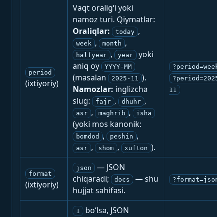
Vaqt oralig‘i yoki
namoz turi. Qiymatlar:
Oraliqlar:
,
today
,
,
week
month
,
yoki
halfyear
year
aniq oy
YYYY-MM
?period=wee
period
(masalan
).
2025-11
?period=202
(ixtiyoriy)
Namozlar:
inglizcha
11
slug:
,
,
fajr
dhuhr
,
,
asr
maghrib
isha
(yoki mos kanonik:
,
,
bomdod
peshin
,
,
).
asr
shom
xufton
— JSON
json
format
chiqaradi;
— shu
docs
?format=jso
(ixtiyoriy)
hujjat sahifasi.
bo‘lsa, JSON
1