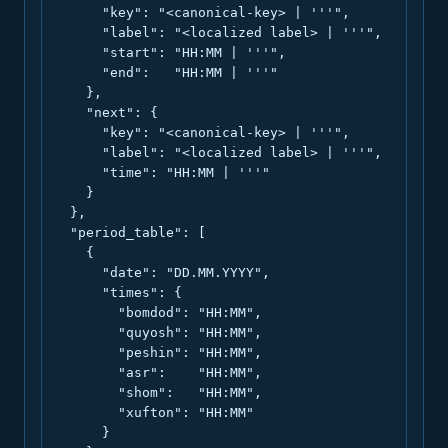
      "key": "<canonical-key> | '''",

      "label": "<localized label> | '''",

      "start": "HH:MM | '''",

      "end":   "HH:MM | '''"

    },

    "next": {

      "key": "<canonical-key> | '''",

      "label": "<localized label> | '''",

      "time": "HH:MM | '''"

    }

  },

  "period_table": [

    {

      "date": "DD.MM.YYYY",

      "times": {

        "bomdod": "HH:MM",

        "quyosh": "HH:MM",

        "peshin": "HH:MM",

        "asr":    "HH:MM",

        "shom":   "HH:MM",

        "xufton": "HH:MM"

      }
