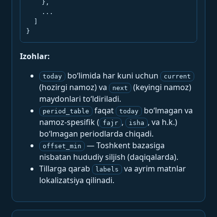
    },

    ...

  ]

}
Izohlar:
bo‘limida har kuni uchun
today
current
(hozirgi namoz) va
(keyingi namoz)
next
maydonlari to‘ldiriladi.
faqat
bo‘lmagan va
period_table
today
namoz-spesifik (
,
, va h.k.)
fajr
isha
bo‘lmagan periodlarda chiqadi.
— Toshkent bazasiga
offset_min
nisbatan hududiy siljish (daqiqalarda).
Tillarga qarab
va ayrim matnlar
labels
lokalizatsiya qilinadi.