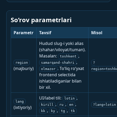
So‘rov parametrlari
Parametr
Tavsif
Misol
Hudud slug-i yoki alias
(shahar/viloyat/tuman).
Masalan:
,
toshkent
,
region
samarqand-shahri
?
(majburiy)
. To‘liq ro‘yxat
olmazor
region=toshk
frontend selectida
ishlatiladiganlar bilan
bir xil.
UI/label tili:
,
lotin
lang
,
,
,
kirill
ru
en
?lang=lotin
(ixtiyoriy)
,
,
,
kk
ky
tg
tk