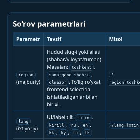
So‘rov parametrlari
Parametr
Tavsif
Misol
Hudud slug-i yoki alias
(shahar/viloyat/tuman).
Masalan:
,
toshkent
,
region
samarqand-shahri
?
(majburiy)
. To‘liq ro‘yxat
olmazor
region=toshk
frontend selectida
ishlatiladiganlar bilan
bir xil.
UI/label tili:
,
lotin
lang
,
,
,
kirill
ru
en
?lang=lotin
(ixtiyoriy)
,
,
,
kk
ky
tg
tk