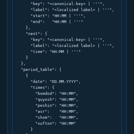
      "key": "<canonical-key> | '''",

      "label": "<localized label> | '''",

      "start": "HH:MM | '''",

      "end":   "HH:MM | '''"

    },

    "next": {

      "key": "<canonical-key> | '''",

      "label": "<localized label> | '''",

      "time": "HH:MM | '''"

    }

  },

  "period_table": [

    {

      "date": "DD.MM.YYYY",

      "times": {

        "bomdod": "HH:MM",

        "quyosh": "HH:MM",

        "peshin": "HH:MM",

        "asr":    "HH:MM",

        "shom":   "HH:MM",

        "xufton": "HH:MM"

      }
