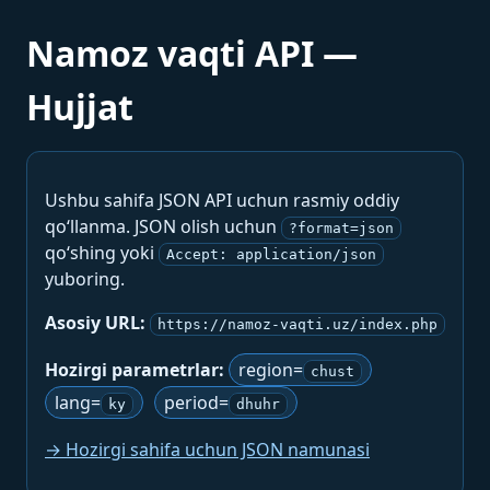
Namoz vaqti API —
Hujjat
Ushbu sahifa JSON API uchun rasmiy oddiy
qo‘llanma. JSON olish uchun
?format=json
qo‘shing yoki
Accept: application/json
yuboring.
Asosiy URL:
https://namoz-vaqti.uz/index.php
Hozirgi parametrlar:
region=
chust
lang=
period=
ky
dhuhr
→ Hozirgi sahifa uchun JSON namunasi