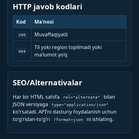
HTTP javob kodlari
Kod
Ma’nosi
Muvaffaqiyatli
200
Til yoki region topilmadi yoki
404
ma’lumot yo‘q
SEO/Alternativalar
Har bir HTML sahifa
bilan
rel="alternate"
JSON versiyaga
type="application/json"
ko‘rsatadi. API’ni dasturiy foydalanish uchun
to‘g‘ridan-to‘g‘ri
ni ishlating.
?format=json