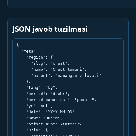
JSON javob tuzilmasi
{

  "meta": {

    "region": {

      "slug": "chust",

      "name": "Chust tumani",

      "parent": "namangan-viloyati"

    },

    "lang": "ky",

    "period": "dhuhr",

    "period_canonical": "peshin",

    "ym": null,

    "date": "YYYY-MM-DD",

    "now": "HH:MM",

    "offset_min": <integer>,

    "urls": {
