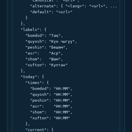
      "canonical": "<url>",

      "alternate": { "<lang>": "<url>", ... },

      "default": "<url>"

    }

  },

  "labels": {

    "bomdod": "Таң",

    "quyosh": "Күн чыгуу",

    "peshin": "Бешим",

    "asr":    "Аср",

    "shom":   "Шам",

    "xufton": "Куптан"

  },

  "today": {

    "times": {

      "bomdod": "HH:MM",

      "quyosh": "HH:MM",

      "peshin": "HH:MM",

      "asr":    "HH:MM",

      "shom":   "HH:MM",

      "xufton": "HH:MM"

    },

    "current": {
