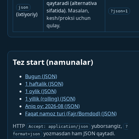
qaytaradi (alternativa
json
sifatida).
Masalan,
?json=1
(ixtiyoriy)
kesh/proksi uchun
qulay.
Tez start (namunalar)
Bugun (JSON)
1 haftalik (JSON)
1 oylik (JSON)
1 yillik (rolling) (JSON)
Aniq oy: 2026-08 (JSON)
Faqat namoz turi (Fajr/Bomdod) (JSON)
HTTP
yuborsangiz,
Accept: application/json
?
yozmasdan ham JSON qaytadi.
format=json