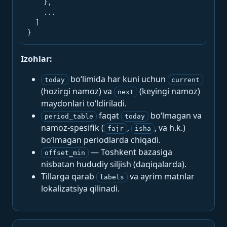
    },

    ...

  ]

}
Izohlar:
bo‘limida har kuni uchun
today
current
(hozirgi namoz) va
(keyingi namoz)
next
maydonlari to‘ldiriladi.
faqat
bo‘lmagan va
period_table
today
namoz-spesifik (
,
, va h.k.)
fajr
isha
bo‘lmagan periodlarda chiqadi.
— Toshkent bazasiga
offset_min
nisbatan hududiy siljish (daqiqalarda).
Tillarga qarab
va ayrim matnlar
labels
lokalizatsiya qilinadi.