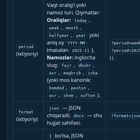
Vaqt oralig‘i yoki
namoz turi. Qiymatlar:
Oraliqlar:
,
today
,
,
week
month
,
yoki
halfyear
year
aniq oy
YYYY-MM
?period=wee
period
(masalan
).
2025-11
?period=202
(ixtiyoriy)
Namozlar:
inglizcha
11
slug:
,
,
fajr
dhuhr
,
,
asr
maghrib
isha
(yoki mos kanonik:
,
,
bomdod
peshin
,
,
).
asr
shom
xufton
— JSON
json
format
chiqaradi;
— shu
docs
?format=jso
(ixtiyoriy)
hujjat sahifasi.
bo‘lsa, JSON
1