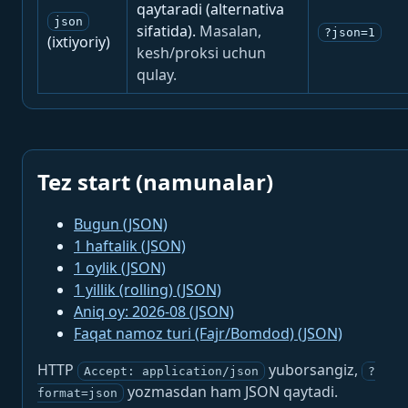
qaytaradi (alternativa
json
sifatida).
Masalan,
?json=1
(ixtiyoriy)
kesh/proksi uchun
qulay.
Tez start (namunalar)
Bugun (JSON)
1 haftalik (JSON)
1 oylik (JSON)
1 yillik (rolling) (JSON)
Aniq oy: 2026-08 (JSON)
Faqat namoz turi (Fajr/Bomdod) (JSON)
HTTP
yuborsangiz,
Accept: application/json
?
yozmasdan ham JSON qaytadi.
format=json