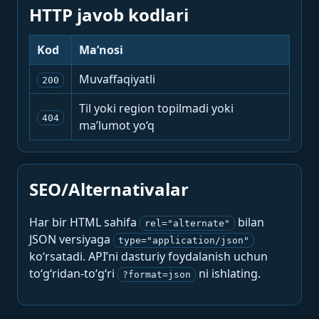
HTTP javob kodlari
Kod
Ma’nosi
Muvaffaqiyatli
200
Til yoki region topilmadi yoki
404
ma’lumot yo‘q
SEO/Alternativalar
Har bir HTML sahifa
bilan
rel="alternate"
JSON versiyaga
type="application/json"
ko‘rsatadi. API’ni dasturiy foydalanish uchun
to‘g‘ridan-to‘g‘ri
ni ishlating.
?format=json