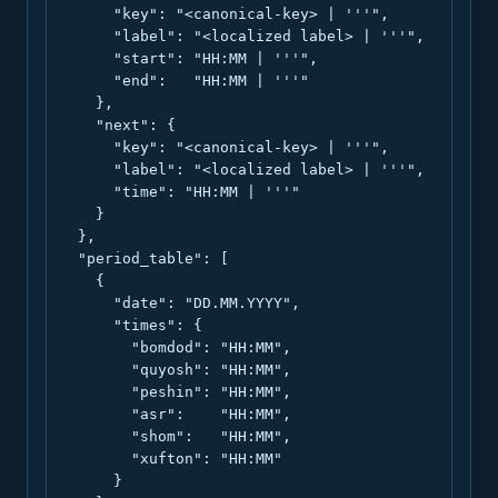
      "key": "<canonical-key> | '''",

      "label": "<localized label> | '''",

      "start": "HH:MM | '''",

      "end":   "HH:MM | '''"

    },

    "next": {

      "key": "<canonical-key> | '''",

      "label": "<localized label> | '''",

      "time": "HH:MM | '''"

    }

  },

  "period_table": [

    {

      "date": "DD.MM.YYYY",

      "times": {

        "bomdod": "HH:MM",

        "quyosh": "HH:MM",

        "peshin": "HH:MM",

        "asr":    "HH:MM",

        "shom":   "HH:MM",

        "xufton": "HH:MM"

      }
