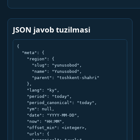
JSON javob tuzilmasi
{

  "meta": {

    "region": {

      "slug": "yunusobod",

      "name": "Yunusobod",

      "parent": "toshkent-shahri"

    },

    "lang": "ky",

    "period": "today",

    "period_canonical": "today",

    "ym": null,

    "date": "YYYY-MM-DD",

    "now": "HH:MM",

    "offset_min": <integer>,

    "urls": {
