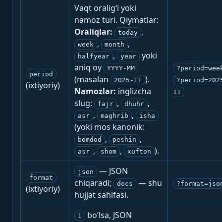
Vaqt oralig‘i yoki
namoz turi. Qiymatlar:
Oraliqlar:
,
today
,
,
week
month
,
yoki
halfyear
year
aniq oy
YYYY-MM
?period=wee
period
(masalan
).
2025-11
?period=202
(ixtiyoriy)
Namozlar:
inglizcha
11
slug:
,
,
fajr
dhuhr
,
,
asr
maghrib
isha
(yoki mos kanonik:
,
,
bomdod
peshin
,
,
).
asr
shom
xufton
— JSON
json
format
chiqaradi;
— shu
docs
?format=jso
(ixtiyoriy)
hujjat sahifasi.
bo‘lsa, JSON
1