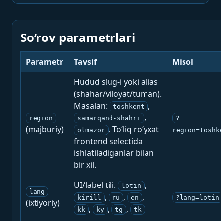
So‘rov parametrlari
Parametr
Tavsif
Misol
Hudud slug-i yoki alias
(shahar/viloyat/tuman).
Masalan:
,
toshkent
,
region
samarqand-shahri
?
(majburiy)
. To‘liq ro‘yxat
olmazor
region=toshk
frontend selectida
ishlatiladiganlar bilan
bir xil.
UI/label tili:
,
lotin
lang
,
,
,
kirill
ru
en
?lang=lotin
(ixtiyoriy)
,
,
,
kk
ky
tg
tk