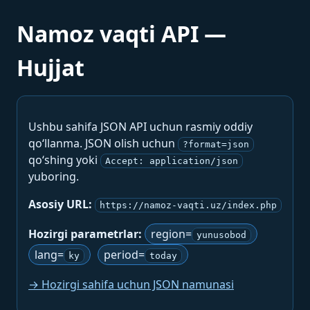
Namoz vaqti API —
Hujjat
Ushbu sahifa JSON API uchun rasmiy oddiy
qo‘llanma. JSON olish uchun
?format=json
qo‘shing yoki
Accept: application/json
yuboring.
Asosiy URL:
https://namoz-vaqti.uz/index.php
Hozirgi parametrlar:
region=
yunusobod
lang=
period=
ky
today
→ Hozirgi sahifa uchun JSON namunasi