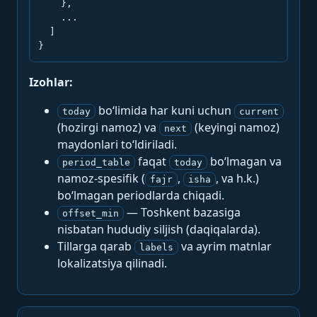
    },

    ...

  ]

}
Izohlar:
bo‘limida har kuni uchun
today
current
(hozirgi namoz) va
(keyingi namoz)
next
maydonlari to‘ldiriladi.
faqat
bo‘lmagan va
period_table
today
namoz-spesifik (
,
, va h.k.)
fajr
isha
bo‘lmagan periodlarda chiqadi.
— Toshkent bazasiga
offset_min
nisbatan hududiy siljish (daqiqalarda).
Tillarga qarab
va ayrim matnlar
labels
lokalizatsiya qilinadi.