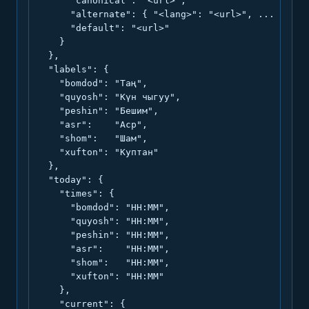
      "canonical": "<url>",

      "alternate": { "<lang>": "<url>", ... },

      "default": "<url>"

    }

  },

  "labels": {

    "bomdod": "Таң",

    "quyosh": "Күн чыгуу",

    "peshin": "Бешим",

    "asr":    "Аср",

    "shom":   "Шам",

    "xufton": "Куптан"

  },

  "today": {

    "times": {

      "bomdod": "HH:MM",

      "quyosh": "HH:MM",

      "peshin": "HH:MM",

      "asr":    "HH:MM",

      "shom":   "HH:MM",

      "xufton": "HH:MM"

    },

    "current": {
