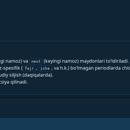
rgi namoz) va
(keyingi namoz) maydonlari to‘ldiriladi.
next
spesifik (
,
, va h.k.) bo‘lmagan periodlarda chi
fajr
isha
y siljish (daqiqalarda).
siya qilinadi.