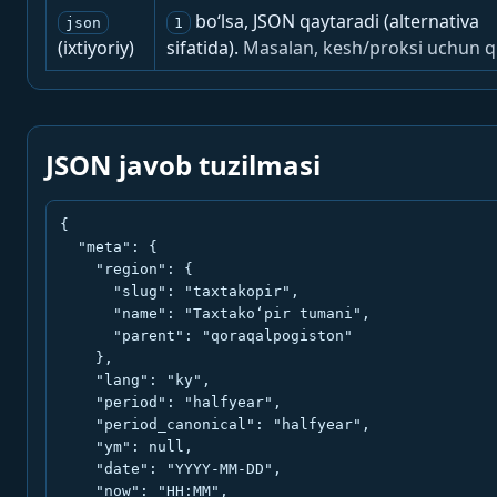
bo‘lsa, JSON qaytaradi (alternativa
json
1
(ixtiyoriy)
sifatida).
Masalan, kesh/proksi uchun q
JSON javob tuzilmasi
{

  "meta": {

    "region": {

      "slug": "taxtakopir",

      "name": "Taxtako‘pir tumani",

      "parent": "qoraqalpogiston"

    },

    "lang": "ky",

    "period": "halfyear",

    "period_canonical": "halfyear",

    "ym": null,

    "date": "YYYY-MM-DD",

    "now": "HH:MM",
