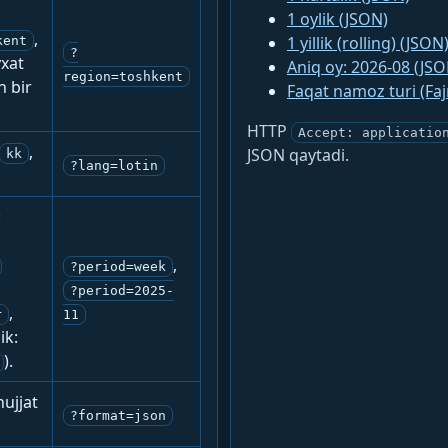
1 oylik (JSON)
,
1 yillik (rolling) (JSON
kent
?
yxat
Aniq oy: 2026-08 (JSO
region=toshkent
n bir
Faqat namoz turi (Fa
HTTP
Accept: applicatio
,
JSON qaytadi.
kk
?lang=lotin
:
,
?period=week
?period=2025-
,
r
11
ik:
).
ujjat
?format=json