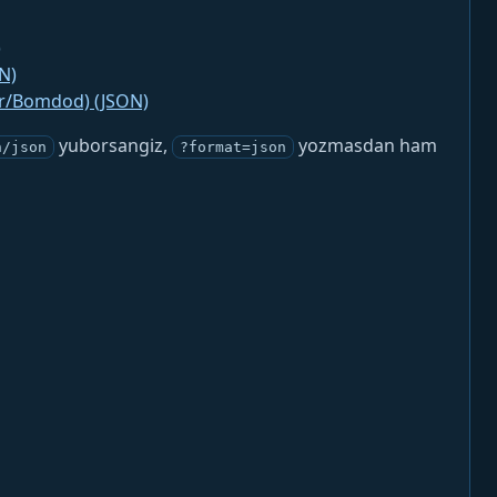
)
N)
jr/Bomdod) (JSON)
yuborsangiz,
yozmasdan ham
n/json
?format=json