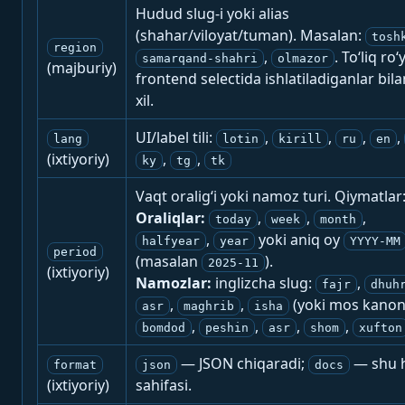
Hudud slug-i yoki alias
(shahar/viloyat/tuman). Masalan:
tosh
region
,
. To‘liq ro‘
samarqand-shahri
olmazor
(majburiy)
frontend selectida ishlatiladiganlar bila
xil.
UI/label tili:
,
,
,
,
lang
lotin
kirill
ru
en
(ixtiyoriy)
,
,
ky
tg
tk
Vaqt oralig‘i yoki namoz turi. Qiymatlar
Oraliqlar:
,
,
,
today
week
month
,
yoki aniq oy
halfyear
year
YYYY-MM
period
(masalan
).
2025-11
(ixtiyoriy)
Namozlar:
inglizcha slug:
,
fajr
dhuh
,
,
(yoki mos kanon
asr
maghrib
isha
,
,
,
,
bomdod
peshin
asr
shom
xufton
— JSON chiqaradi;
— shu h
format
json
docs
(ixtiyoriy)
sahifasi.