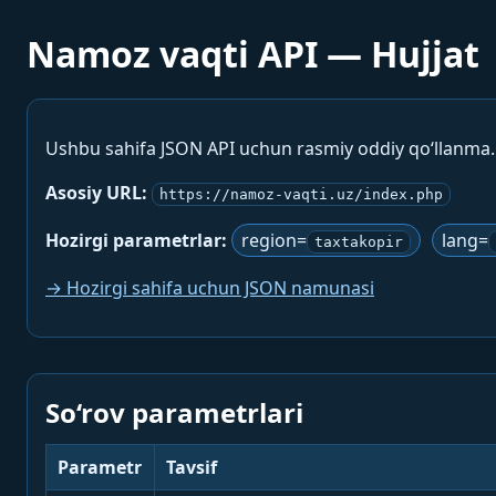
Namoz vaqti API — Hujjat
Ushbu sahifa JSON API uchun rasmiy oddiy qo‘llanma
Asosiy URL:
https://namoz-vaqti.uz/index.php
Hozirgi parametrlar:
region=
lang=
taxtakopir
→ Hozirgi sahifa uchun JSON namunasi
So‘rov parametrlari
Parametr
Tavsif