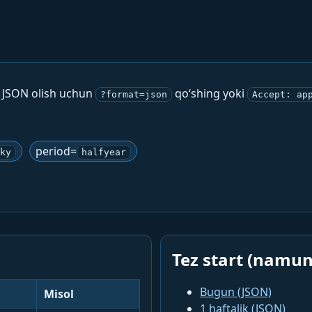
. JSON olish uchun
qo‘shing yoki
?format=json
Accept: ap
period=
ky
halfyear
Tez start (namun
Bugun (JSON)
Misol
1 haftalik (JSON)