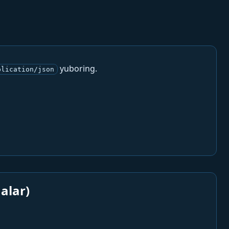
yuboring.
plication/json
alar)