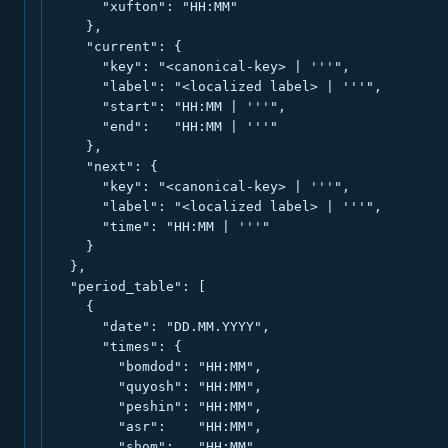
      "xufton": "HH:MM"

    },

    "current": {

      "key": "<canonical-key> | '''",

      "label": "<localized label> | '''",

      "start": "HH:MM | '''",

      "end":   "HH:MM | '''"

    },

    "next": {

      "key": "<canonical-key> | '''",

      "label": "<localized label> | '''",

      "time": "HH:MM | '''"

    }

  },

  "period_table": [

    {

      "date": "DD.MM.YYYY",

      "times": {

        "bomdod": "HH:MM",

        "quyosh": "HH:MM",

        "peshin": "HH:MM",

        "asr":    "HH:MM",

        "shom":   "HH:MM",
