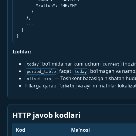
        "xufton": "HH:MM"

      }

    },

    ...

  ]

}
Izohlar:
bo‘limida har kuni uchun
(hozi
today
current
faqat
bo‘lmagan va namoz-
period_table
today
— Toshkent bazasiga nisbatan hududi
offset_min
Tillarga qarab
va ayrim matnlar lokalizat
labels
HTTP javob kodlari
Kod
Ma’nosi