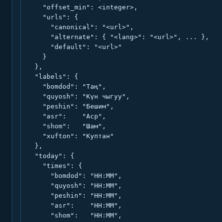
    "offset_min": <integer>,

    "urls": {

      "canonical": "<url>",

      "alternate": { "<lang>": "<url>", ... },

      "default": "<url>"

    }

  },

  "labels": {

    "bomdod": "Таң",

    "quyosh": "Күн чыгуу",

    "peshin": "Бешим",

    "asr":    "Аср",

    "shom":   "Шам",

    "xufton": "Куптан"

  },

  "today": {

    "times": {

      "bomdod": "HH:MM",

      "quyosh": "HH:MM",

      "peshin": "HH:MM",

      "asr":    "HH:MM",

      "shom":   "HH:MM",
