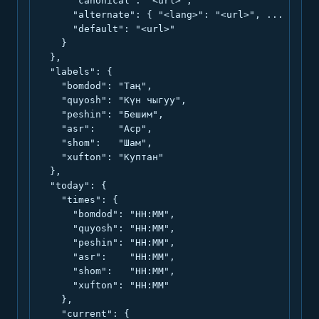
      "canonical": "<url>",

      "alternate": { "<lang>": "<url>", ... },

      "default": "<url>"

    }

  },

  "labels": {

    "bomdod": "Таң",

    "quyosh": "Күн чыгуу",

    "peshin": "Бешим",

    "asr":    "Аср",

    "shom":   "Шам",

    "xufton": "Куптан"

  },

  "today": {

    "times": {

      "bomdod": "HH:MM",

      "quyosh": "HH:MM",

      "peshin": "HH:MM",

      "asr":    "HH:MM",

      "shom":   "HH:MM",

      "xufton": "HH:MM"

    },

    "current": {
