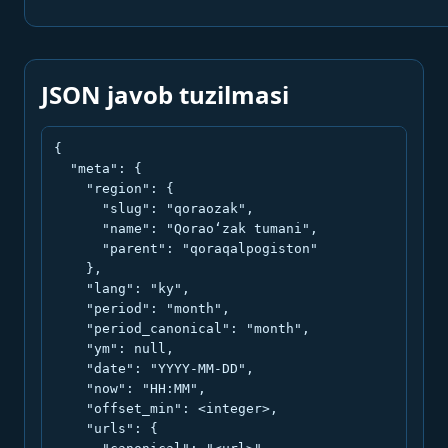
JSON javob tuzilmasi
{

  "meta": {

    "region": {

      "slug": "qoraozak",

      "name": "Qorao‘zak tumani",

      "parent": "qoraqalpogiston"

    },

    "lang": "ky",

    "period": "month",

    "period_canonical": "month",

    "ym": null,

    "date": "YYYY-MM-DD",

    "now": "HH:MM",

    "offset_min": <integer>,

    "urls": {
