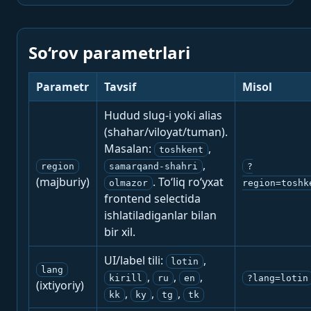
So‘rov parametrlari
Parametr
Tavsif
Misol
Hudud slug-i yoki alias
(shahar/viloyat/tuman).
Masalan:
,
toshkent
,
region
samarqand-shahri
?
(majburiy)
. To‘liq ro‘yxat
olmazor
region=toshk
frontend selectida
ishlatiladiganlar bilan
bir xil.
UI/label tili:
,
lotin
lang
,
,
,
kirill
ru
en
?lang=lotin
(ixtiyoriy)
,
,
,
kk
ky
tg
tk