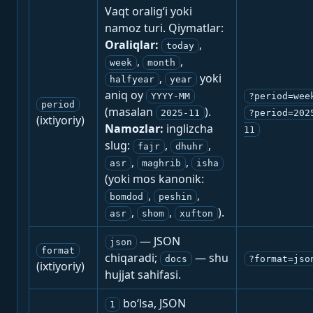
Vaqt oralig‘i yoki
namoz turi. Qiymatlar:
Oraliqlar:
,
today
,
,
week
month
,
yoki
halfyear
year
aniq oy
YYYY-MM
?period=wee
period
(masalan
).
2025-11
?period=202
(ixtiyoriy)
Namozlar:
inglizcha
11
slug:
,
,
fajr
dhuhr
,
,
asr
maghrib
isha
(yoki mos kanonik:
,
,
bomdod
peshin
,
,
).
asr
shom
xufton
— JSON
json
format
chiqaradi;
— shu
docs
?format=jso
(ixtiyoriy)
hujjat sahifasi.
bo‘lsa, JSON
1