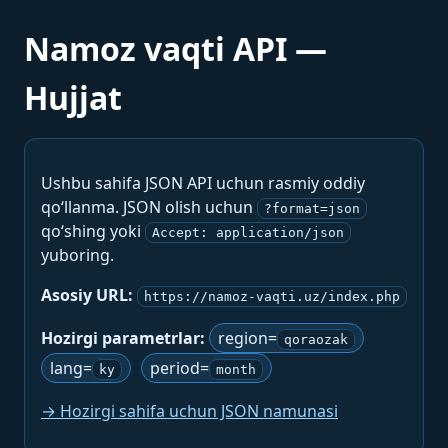
Namoz vaqti API —
Hujjat
Ushbu sahifa JSON API uchun rasmiy oddiy
qo‘llanma. JSON olish uchun
?format=json
qo‘shing yoki
Accept: application/json
yuboring.
Asosiy URL:
https://namoz-vaqti.uz/index.php
Hozirgi parametrlar:
region=
qoraozak
lang=
period=
ky
month
→ Hozirgi sahifa uchun JSON namunasi