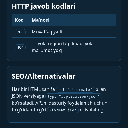
HTTP javob kodlari
Kod
Ma’nosi
Muvaffaqiyatli
200
Til yoki region topilmadi yoki
404
ma’lumot yo‘q
SEO/Alternativalar
Har bir HTML sahifa
bilan
rel="alternate"
JSON versiyaga
type="application/json"
ko‘rsatadi. API’ni dasturiy foydalanish uchun
to‘g‘ridan-to‘g‘ri
ni ishlating.
?format=json