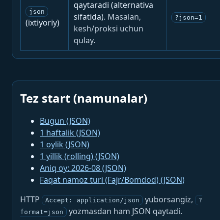
qaytaradi (alternativa
json
sifatida).
Masalan,
?json=1
(ixtiyoriy)
kesh/proksi uchun
qulay.
Tez start (namunalar)
Bugun (JSON)
1 haftalik (JSON)
1 oylik (JSON)
1 yillik (rolling) (JSON)
Aniq oy: 2026-08 (JSON)
Faqat namoz turi (Fajr/Bomdod) (JSON)
HTTP
yuborsangiz,
Accept: application/json
?
yozmasdan ham JSON qaytadi.
format=json