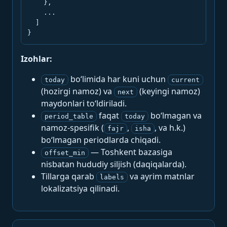
    },

    ...

  ]

}
Izohlar:
bo‘limida har kuni uchun
today
current
(hozirgi namoz) va
(keyingi namoz)
next
maydonlari to‘ldiriladi.
faqat
bo‘lmagan va
period_table
today
namoz-spesifik (
,
, va h.k.)
fajr
isha
bo‘lmagan periodlarda chiqadi.
— Toshkent bazasiga
offset_min
nisbatan hududiy siljish (daqiqalarda).
Tillarga qarab
va ayrim matnlar
labels
lokalizatsiya qilinadi.