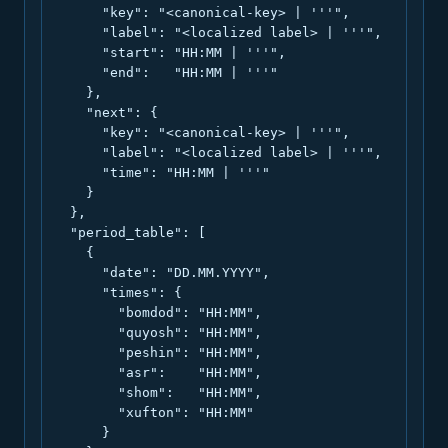
      "key": "<canonical-key> | '''",

      "label": "<localized label> | '''",

      "start": "HH:MM | '''",

      "end":   "HH:MM | '''"

    },

    "next": {

      "key": "<canonical-key> | '''",

      "label": "<localized label> | '''",

      "time": "HH:MM | '''"

    }

  },

  "period_table": [

    {

      "date": "DD.MM.YYYY",

      "times": {

        "bomdod": "HH:MM",

        "quyosh": "HH:MM",

        "peshin": "HH:MM",

        "asr":    "HH:MM",

        "shom":   "HH:MM",

        "xufton": "HH:MM"

      }
