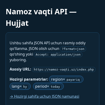
Namoz vaqti API —
Hujjat
Ushbu sahifa JSON API uchun rasmiy oddiy
qo‘llanma. JSON olish uchun
?format=json
qo‘shing yoki
Accept: application/json
yuboring.
Asosiy URL:
https://namoz-vaqti.uz/index.php
Hozirgi parametrlar:
region=
payariq
lang=
period=
ky
today
→ Hozirgi sahifa uchun JSON namunasi