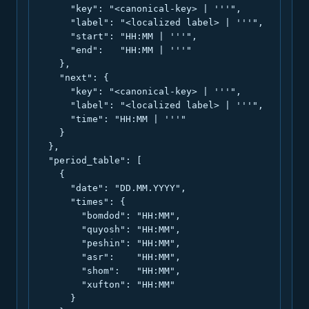
      "key": "<canonical-key> | '''",

      "label": "<localized label> | '''",

      "start": "HH:MM | '''",

      "end":   "HH:MM | '''"

    },

    "next": {

      "key": "<canonical-key> | '''",

      "label": "<localized label> | '''",

      "time": "HH:MM | '''"

    }

  },

  "period_table": [

    {

      "date": "DD.MM.YYYY",

      "times": {

        "bomdod": "HH:MM",

        "quyosh": "HH:MM",

        "peshin": "HH:MM",

        "asr":    "HH:MM",

        "shom":   "HH:MM",

        "xufton": "HH:MM"

      }
