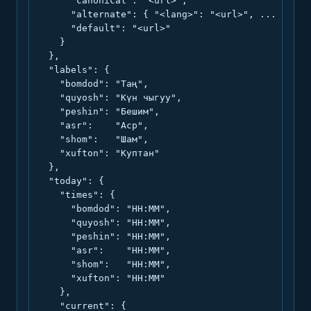
      "canonical": "<url>",

      "alternate": { "<lang>": "<url>", ... },

      "default": "<url>"

    }

  },

  "labels": {

    "bomdod": "Таң",

    "quyosh": "Күн чыгуу",

    "peshin": "Бешим",

    "asr":    "Аср",

    "shom":   "Шам",

    "xufton": "Куптан"

  },

  "today": {

    "times": {

      "bomdod": "HH:MM",

      "quyosh": "HH:MM",

      "peshin": "HH:MM",

      "asr":    "HH:MM",

      "shom":   "HH:MM",

      "xufton": "HH:MM"

    },

    "current": {
