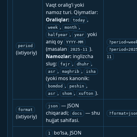
Vaqt oralig‘i yoki
namoz turi. Qiymatlar:
Oraliqlar:
,
today
,
,
week
month
,
yoki
halfyear
year
aniq oy
YYYY-MM
?period=wee
period
(masalan
).
2025-11
?period=202
(ixtiyoriy)
Namozlar:
inglizcha
11
slug:
,
,
fajr
dhuhr
,
,
asr
maghrib
isha
(yoki mos kanonik:
,
,
bomdod
peshin
,
,
).
asr
shom
xufton
— JSON
json
format
chiqaradi;
— shu
docs
?format=jso
(ixtiyoriy)
hujjat sahifasi.
bo‘lsa, JSON
1