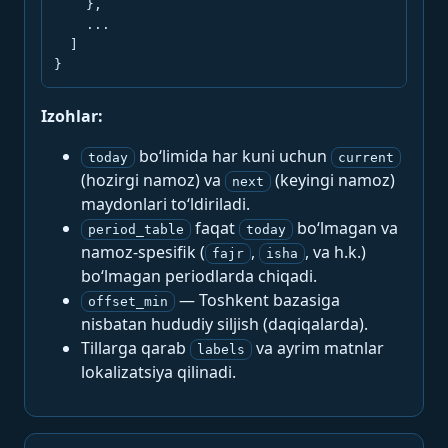
    },

    ...

  ]

}
Izohlar:
bo‘limida har kuni uchun
today
current
(hozirgi namoz) va
(keyingi namoz)
next
maydonlari to‘ldiriladi.
faqat
bo‘lmagan va
period_table
today
namoz-spesifik (
,
, va h.k.)
fajr
isha
bo‘lmagan periodlarda chiqadi.
— Toshkent bazasiga
offset_min
nisbatan hududiy siljish (daqiqalarda).
Tillarga qarab
va ayrim matnlar
labels
lokalizatsiya qilinadi.