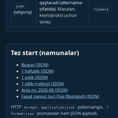
qaytaradi (alternativa
json
sifatida).
Masalan,
?json=1
(ixtiyoriy)
kesh/proksi uchun
qulay.
Tez start (namunalar)
Bugun (JSON)
1 haftalik (JSON)
1 oylik (JSON)
1 yillik (rolling) (JSON)
Aniq oy: 2026-08 (JSON)
Faqat namoz turi (Fajr/Bomdod) (JSON)
HTTP
yuborsangiz,
Accept: application/json
?
yozmasdan ham JSON qaytadi.
format=json