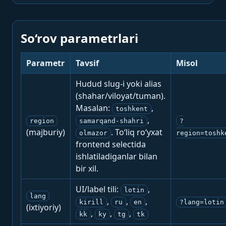
So‘rov parametrlari
Parametr
Tavsif
Misol
Hudud slug-i yoki alias
(shahar/viloyat/tuman).
Masalan:
,
toshkent
,
region
samarqand-shahri
?
(majburiy)
. To‘liq ro‘yxat
olmazor
region=toshk
frontend selectida
ishlatiladiganlar bilan
bir xil.
UI/label tili:
,
lotin
lang
,
,
,
kirill
ru
en
?lang=lotin
(ixtiyoriy)
,
,
,
kk
ky
tg
tk