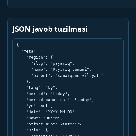
JSON javob tuzilmasi
{

  "meta": {

    "region": {

      "slug": "payariq",

      "name": "Payariq tumani",

      "parent": "samarqand-viloyati"

    },

    "lang": "ky",

    "period": "today",

    "period_canonical": "today",

    "ym": null,

    "date": "YYYY-MM-DD",

    "now": "HH:MM",

    "offset_min": <integer>,

    "urls": {
