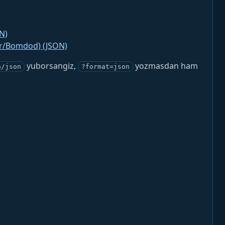
)
N)
jr/Bomdod) (JSON)
yuborsangiz,
yozmasdan ham
n/json
?format=json