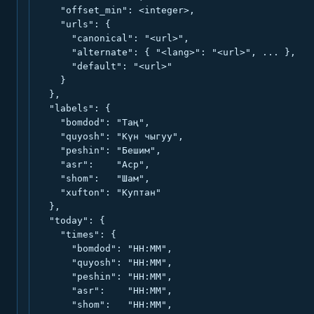
    "offset_min": <integer>,

    "urls": {

      "canonical": "<url>",

      "alternate": { "<lang>": "<url>", ... },

      "default": "<url>"

    }

  },

  "labels": {

    "bomdod": "Таң",

    "quyosh": "Күн чыгуу",

    "peshin": "Бешим",

    "asr":    "Аср",

    "shom":   "Шам",

    "xufton": "Куптан"

  },

  "today": {

    "times": {

      "bomdod": "HH:MM",

      "quyosh": "HH:MM",

      "peshin": "HH:MM",

      "asr":    "HH:MM",

      "shom":   "HH:MM",
