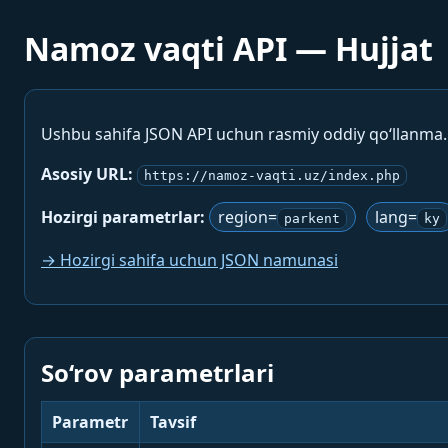
Namoz vaqti API — Hujjat
Ushbu sahifa JSON API uchun rasmiy oddiy qo‘llanma
Asosiy URL:
https://namoz-vaqti.uz/index.php
Hozirgi parametrlar:
region=
lang=
parkent
ky
→ Hozirgi sahifa uchun JSON namunasi
So‘rov parametrlari
Parametr
Tavsif