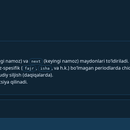
rgi namoz) va
(keyingi namoz) maydonlari to‘ldiriladi.
next
spesifik (
,
, va h.k.) bo‘lmagan periodlarda chi
fajr
isha
y siljish (daqiqalarda).
siya qilinadi.