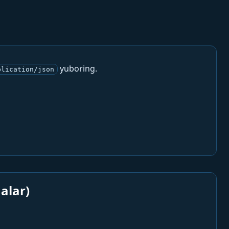
yuboring.
plication/json
alar)