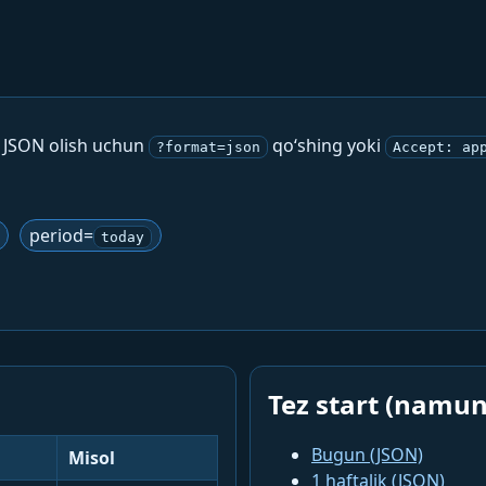
. JSON olish uchun
qo‘shing yoki
?format=json
Accept: ap
period=
today
Tez start (namun
Bugun (JSON)
Misol
1 haftalik (JSON)