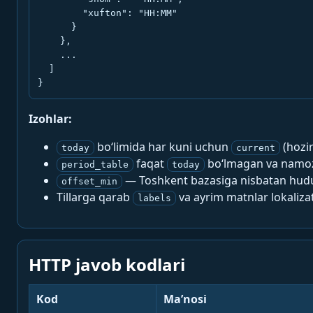
        "xufton": "HH:MM"

      }

    },

    ...

  ]

}
Izohlar:
bo‘limida har kuni uchun
(hozi
today
current
faqat
bo‘lmagan va namoz-
period_table
today
— Toshkent bazasiga nisbatan hududi
offset_min
Tillarga qarab
va ayrim matnlar lokalizat
labels
HTTP javob kodlari
Kod
Ma’nosi