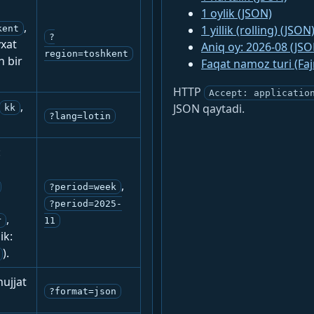
1 oylik (JSON)
,
1 yillik (rolling) (JSON
kent
?
yxat
Aniq oy: 2026-08 (JSO
region=toshkent
n bir
Faqat namoz turi (Fa
HTTP
Accept: applicatio
,
JSON qaytadi.
kk
?lang=lotin
:
,
?period=week
?period=2025-
,
r
11
ik:
).
ujjat
?format=json