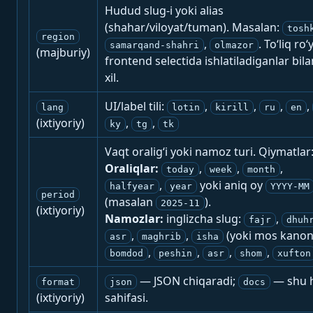
Hudud slug-i yoki alias
(shahar/viloyat/tuman). Masalan:
tosh
region
,
. To‘liq ro‘
samarqand-shahri
olmazor
(majburiy)
frontend selectida ishlatiladiganlar bila
xil.
UI/label tili:
,
,
,
,
lang
lotin
kirill
ru
en
(ixtiyoriy)
,
,
ky
tg
tk
Vaqt oralig‘i yoki namoz turi. Qiymatlar
Oraliqlar:
,
,
,
today
week
month
,
yoki aniq oy
halfyear
year
YYYY-MM
period
(masalan
).
2025-11
(ixtiyoriy)
Namozlar:
inglizcha slug:
,
fajr
dhuh
,
,
(yoki mos kanon
asr
maghrib
isha
,
,
,
,
bomdod
peshin
asr
shom
xufton
— JSON chiqaradi;
— shu h
format
json
docs
(ixtiyoriy)
sahifasi.