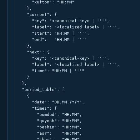
      "xufton": "HH:MM"

    },

    "current": {

      "key": "<canonical-key> | '''",

      "label": "<localized label> | '''",

      "start": "HH:MM | '''",

      "end":   "HH:MM | '''"

    },

    "next": {

      "key": "<canonical-key> | '''",

      "label": "<localized label> | '''",

      "time": "HH:MM | '''"

    }

  },

  "period_table": [

    {

      "date": "DD.MM.YYYY",

      "times": {

        "bomdod": "HH:MM",

        "quyosh": "HH:MM",

        "peshin": "HH:MM",

        "asr":    "HH:MM",

        "shom":   "HH:MM",
