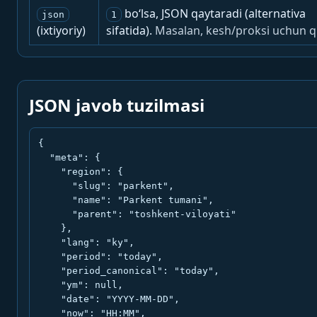
bo‘lsa, JSON qaytaradi (alternativa
json
1
(ixtiyoriy)
sifatida).
Masalan, kesh/proksi uchun q
JSON javob tuzilmasi
{

  "meta": {

    "region": {

      "slug": "parkent",

      "name": "Parkent tumani",

      "parent": "toshkent-viloyati"

    },

    "lang": "ky",

    "period": "today",

    "period_canonical": "today",

    "ym": null,

    "date": "YYYY-MM-DD",

    "now": "HH:MM",
