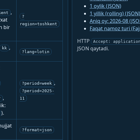
1 oylik (JSON)
,
1 yillik (rolling) (JSON
kent
?
yxat
Aniq oy: 2026-08 (JSO
region=toshkent
n bir
Faqat namoz turi (Fa
HTTP
Accept: applicatio
,
JSON qaytadi.
kk
?lang=lotin
:
,
?period=week
?period=2025-
,
r
11
ik:
).
ujjat
?format=json