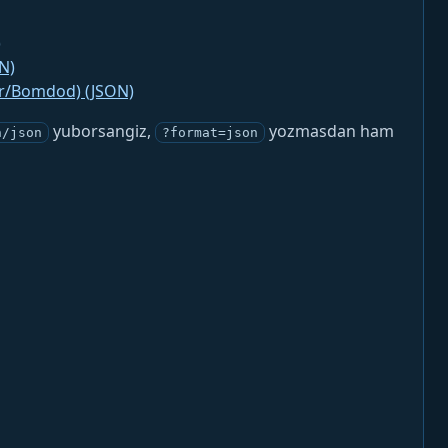
)
N)
jr/Bomdod) (JSON)
yuborsangiz,
yozmasdan ham
n/json
?format=json