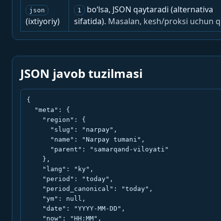
bo‘lsa, JSON qaytaradi (alternativa
json
1
(ixtiyoriy)
sifatida).
Masalan, kesh/proksi uchun q
JSON javob tuzilmasi
{

  "meta": {

    "region": {

      "slug": "narpay",

      "name": "Narpay tumani",

      "parent": "samarqand-viloyati"

    },

    "lang": "ky",

    "period": "today",

    "period_canonical": "today",

    "ym": null,

    "date": "YYYY-MM-DD",

    "now": "HH:MM",
