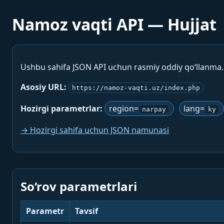
Namoz vaqti API — Hujjat
Ushbu sahifa JSON API uchun rasmiy oddiy qo‘llanma
Asosiy URL:
https://namoz-vaqti.uz/index.php
Hozirgi parametrlar:
region=
lang=
narpay
ky
→ Hozirgi sahifa uchun JSON namunasi
So‘rov parametrlari
Parametr
Tavsif