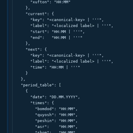
      "xufton": "HH:MM"

    },

    "current": {

      "key": "<canonical-key> | '''",

      "label": "<localized label> | '''",

      "start": "HH:MM | '''",

      "end":   "HH:MM | '''"

    },

    "next": {

      "key": "<canonical-key> | '''",

      "label": "<localized label> | '''",

      "time": "HH:MM | '''"

    }

  },

  "period_table": [

    {

      "date": "DD.MM.YYYY",

      "times": {

        "bomdod": "HH:MM",

        "quyosh": "HH:MM",

        "peshin": "HH:MM",

        "asr":    "HH:MM",

        "shom":   "HH:MM",
