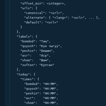
    "offset_min": <integer>,

    "urls": {

      "canonical": "<url>",

      "alternate": { "<lang>": "<url>", ... },

      "default": "<url>"

    }

  },

  "labels": {

    "bomdod": "Таң",

    "quyosh": "Күн чыгуу",

    "peshin": "Бешим",

    "asr":    "Аср",

    "shom":   "Шам",

    "xufton": "Куптан"

  },

  "today": {

    "times": {

      "bomdod": "HH:MM",

      "quyosh": "HH:MM",

      "peshin": "HH:MM",

      "asr":    "HH:MM",

      "shom":   "HH:MM",
