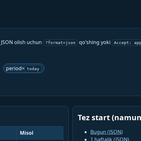
. JSON olish uchun
qo‘shing yoki
?format=json
Accept: ap
period=
today
Tez start (namun
Bugun (JSON)
Misol
1 haftalik (JSON)