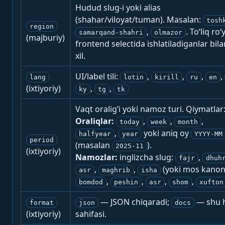
Hudud slug-i yoki alias
(shahar/viloyat/tuman). Masalan:
tosh
region
,
. To‘liq ro‘
samarqand-shahri
olmazor
(majburiy)
frontend selectida ishlatiladiganlar bila
xil.
UI/label tili:
,
,
,
,
lang
lotin
kirill
ru
en
(ixtiyoriy)
,
,
ky
tg
tk
Vaqt oralig‘i yoki namoz turi. Qiymatlar
Oraliqlar:
,
,
,
today
week
month
,
yoki aniq oy
halfyear
year
YYYY-MM
period
(masalan
).
2025-11
(ixtiyoriy)
Namozlar:
inglizcha slug:
,
fajr
dhuh
,
,
(yoki mos kanon
asr
maghrib
isha
,
,
,
,
bomdod
peshin
asr
shom
xufton
— JSON chiqaradi;
— shu h
format
json
docs
(ixtiyoriy)
sahifasi.