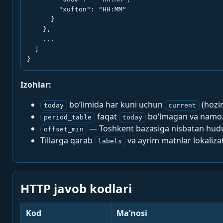
        "xufton": "HH:MM"

      }

    },

    ...

  ]

}
Izohlar:
bo‘limida har kuni uchun
(hozi
today
current
faqat
bo‘lmagan va namoz-
period_table
today
— Toshkent bazasiga nisbatan hududi
offset_min
Tillarga qarab
va ayrim matnlar lokalizat
labels
HTTP javob kodlari
Kod
Ma’nosi