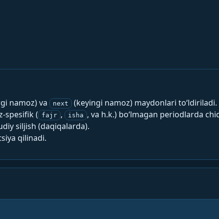
rgi namoz) va
(keyingi namoz) maydonlari to‘ldiriladi.
next
spesifik (
,
, va h.k.) bo‘lmagan periodlarda chi
fajr
isha
y siljish (daqiqalarda).
siya qilinadi.