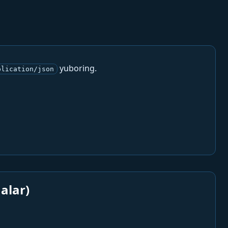
yuboring.
plication/json
alar)