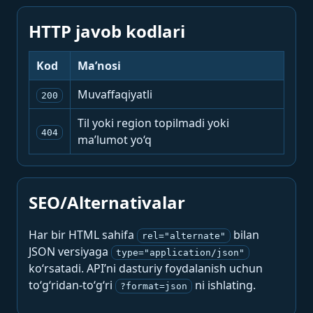
HTTP javob kodlari
Kod
Ma’nosi
Muvaffaqiyatli
200
Til yoki region topilmadi yoki
404
ma’lumot yo‘q
SEO/Alternativalar
Har bir HTML sahifa
bilan
rel="alternate"
JSON versiyaga
type="application/json"
ko‘rsatadi. API’ni dasturiy foydalanish uchun
to‘g‘ridan-to‘g‘ri
ni ishlating.
?format=json