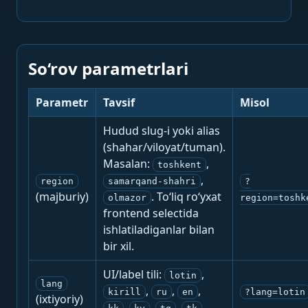
So‘rov parametrlari
Parametr
Tavsif
Misol
Hudud slug-i yoki alias
(shahar/viloyat/tuman).
Masalan:
,
toshkent
,
region
samarqand-shahri
?
(majburiy)
. To‘liq ro‘yxat
olmazor
region=toshk
frontend selectida
ishlatiladiganlar bilan
bir xil.
UI/label tili:
,
lotin
lang
,
,
,
kirill
ru
en
?lang=lotin
(ixtiyoriy)
,
,
,