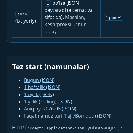
bo‘lsa, JSON
1
qaytaradi (alternativa
json
sifatida).
Masalan,
?json=1
(ixtiyoriy)
kesh/proksi uchun
qulay.
Tez start (namunalar)
Bugun (JSON)
1 haftalik (JSON)
1 oylik (JSON)
1 yillik (rolling) (JSON)
Aniq oy: 2026-08 (JSON)
Faqat namoz turi (Fajr/Bomdod) (JSON)
HTTP
yuborsangiz,
Accept: application/json
?