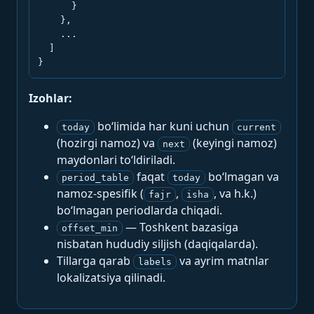
      }

    },

    ...

  ]

}
Izohlar:
bo‘limida har kuni uchun
today
current
(hozirgi namoz) va
(keyingi namoz)
next
maydonlari to‘ldiriladi.
faqat
bo‘lmagan va
period_table
today
namoz-spesifik (
,
, va h.k.)
fajr
isha
bo‘lmagan periodlarda chiqadi.
— Toshkent bazasiga
offset_min
nisbatan hududiy siljish (daqiqalarda).
Tillarga qarab
va ayrim matnlar
labels
lokalizatsiya qilinadi.