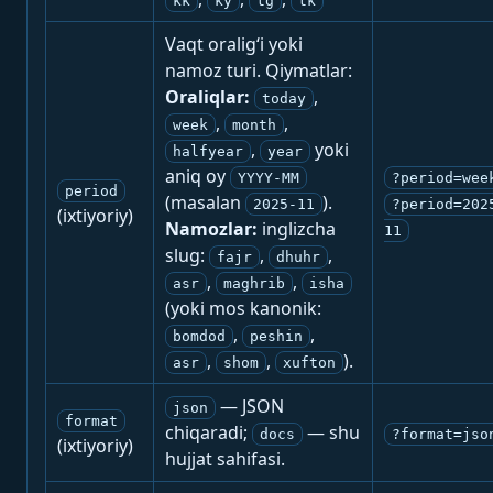
kk
ky
tg
tk
Vaqt oralig‘i yoki
namoz turi. Qiymatlar:
Oraliqlar:
,
today
,
,
week
month
,
yoki
halfyear
year
aniq oy
YYYY-MM
?period=wee
period
(masalan
).
2025-11
?period=202
(ixtiyoriy)
Namozlar:
inglizcha
11
slug:
,
,
fajr
dhuhr
,
,
asr
maghrib
isha
(yoki mos kanonik:
,
,
bomdod
peshin
,
,
).
asr
shom
xufton
— JSON
json
format
chiqaradi;
— shu
docs
?format=jso
(ixtiyoriy)
hujjat sahifasi.