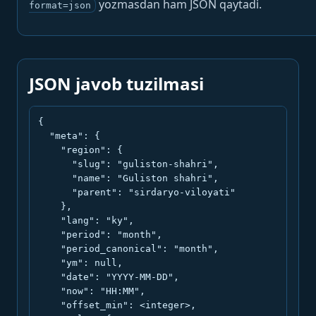
yozmasdan ham JSON qaytadi.
format=json
JSON javob tuzilmasi
{

  "meta": {

    "region": {

      "slug": "guliston-shahri",

      "name": "Guliston shahri",

      "parent": "sirdaryo-viloyati"

    },

    "lang": "ky",

    "period": "month",

    "period_canonical": "month",

    "ym": null,

    "date": "YYYY-MM-DD",

    "now": "HH:MM",

    "offset_min": <integer>,
