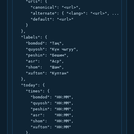
    "urls": {

      "canonical": "<url>",

      "alternate": { "<lang>": "<url>", ... },

      "default": "<url>"

    }

  },

  "labels": {

    "bomdod": "Таң",

    "quyosh": "Күн чыгуу",

    "peshin": "Бешим",

    "asr":    "Аср",

    "shom":   "Шам",

    "xufton": "Куптан"

  },

  "today": {

    "times": {

      "bomdod": "HH:MM",

      "quyosh": "HH:MM",

      "peshin": "HH:MM",

      "asr":    "HH:MM",

      "shom":   "HH:MM",

      "xufton": "HH:MM"

    },
