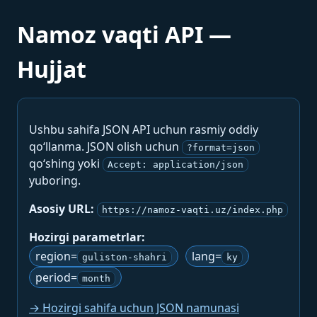
Namoz vaqti API —
Hujjat
Ushbu sahifa JSON API uchun rasmiy oddiy
qo‘llanma. JSON olish uchun
?format=json
qo‘shing yoki
Accept: application/json
yuboring.
Asosiy URL:
https://namoz-vaqti.uz/index.php
Hozirgi parametrlar:
region=
lang=
guliston-shahri
ky
period=
month
→ Hozirgi sahifa uchun JSON namunasi