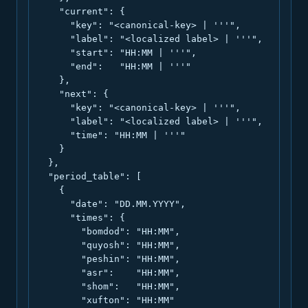
    "current": {

      "key": "<canonical-key> | '''",

      "label": "<localized label> | '''",

      "start": "HH:MM | '''",

      "end":   "HH:MM | '''"

    },

    "next": {

      "key": "<canonical-key> | '''",

      "label": "<localized label> | '''",

      "time": "HH:MM | '''"

    }

  },

  "period_table": [

    {

      "date": "DD.MM.YYYY",

      "times": {

        "bomdod": "HH:MM",

        "quyosh": "HH:MM",

        "peshin": "HH:MM",

        "asr":    "HH:MM",

        "shom":   "HH:MM",

        "xufton": "HH:MM"
