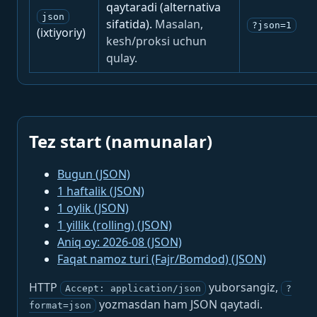
qaytaradi (alternativa
json
sifatida).
Masalan,
?json=1
(ixtiyoriy)
kesh/proksi uchun
qulay.
Tez start (namunalar)
Bugun (JSON)
1 haftalik (JSON)
1 oylik (JSON)
1 yillik (rolling) (JSON)
Aniq oy: 2026-08 (JSON)
Faqat namoz turi (Fajr/Bomdod) (JSON)
HTTP
yuborsangiz,
Accept: application/json
?
yozmasdan ham JSON qaytadi.
format=json