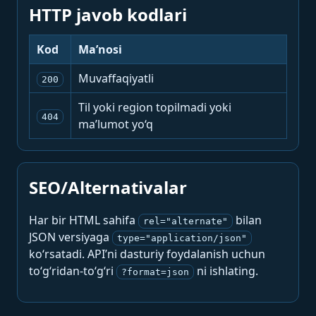
HTTP javob kodlari
Kod
Ma’nosi
Muvaffaqiyatli
200
Til yoki region topilmadi yoki
404
ma’lumot yo‘q
SEO/Alternativalar
Har bir HTML sahifa
bilan
rel="alternate"
JSON versiyaga
type="application/json"
ko‘rsatadi. API’ni dasturiy foydalanish uchun
to‘g‘ridan-to‘g‘ri
ni ishlating.
?format=json