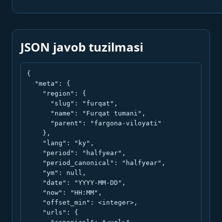
JSON javob tuzilmasi
{

  "meta": {

    "region": {

      "slug": "furqat",

      "name": "Furqat tumani",

      "parent": "fargona-viloyati"

    },

    "lang": "ky",

    "period": "halfyear",

    "period_canonical": "halfyear",

    "ym": null,

    "date": "YYYY-MM-DD",

    "now": "HH:MM",

    "offset_min": <integer>,

    "urls": {
