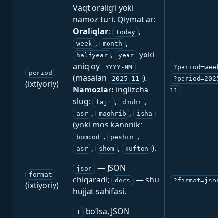
Vaqt oralig‘i yoki
namoz turi. Qiymatlar:
Oraliqlar:
,
today
,
,
week
month
,
yoki
halfyear
year
aniq oy
YYYY-MM
?period=wee
period
(masalan
).
2025-11
?period=202
(ixtiyoriy)
Namozlar:
inglizcha
11
slug:
,
,
fajr
dhuhr
,
,
asr
maghrib
isha
(yoki mos kanonik:
,
,
bomdod
peshin
,
,
).
asr
shom
xufton
— JSON
json
format
chiqaradi;
— shu
docs
?format=jso
(ixtiyoriy)
hujjat sahifasi.
bo‘lsa, JSON
1