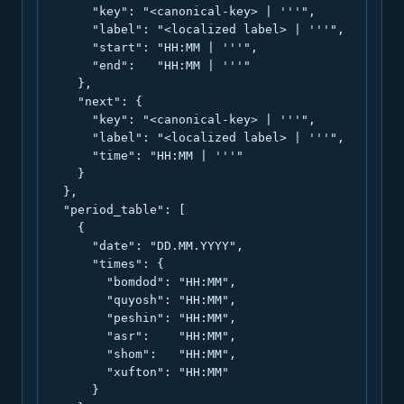
      "key": "<canonical-key> | '''",

      "label": "<localized label> | '''",

      "start": "HH:MM | '''",

      "end":   "HH:MM | '''"

    },

    "next": {

      "key": "<canonical-key> | '''",

      "label": "<localized label> | '''",

      "time": "HH:MM | '''"

    }

  },

  "period_table": [

    {

      "date": "DD.MM.YYYY",

      "times": {

        "bomdod": "HH:MM",

        "quyosh": "HH:MM",

        "peshin": "HH:MM",

        "asr":    "HH:MM",

        "shom":   "HH:MM",

        "xufton": "HH:MM"

      }
