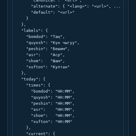
      "canonical": "<url>",

      "alternate": { "<lang>": "<url>", ... },

      "default": "<url>"

    }

  },

  "labels": {

    "bomdod": "Таң",

    "quyosh": "Күн чыгуу",

    "peshin": "Бешим",

    "asr":    "Аср",

    "shom":   "Шам",

    "xufton": "Куптан"

  },

  "today": {

    "times": {

      "bomdod": "HH:MM",

      "quyosh": "HH:MM",

      "peshin": "HH:MM",

      "asr":    "HH:MM",

      "shom":   "HH:MM",

      "xufton": "HH:MM"

    },

    "current": {
