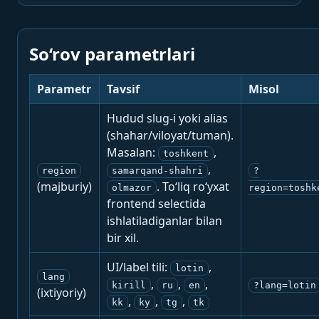
So‘rov parametrlari
Parametr
Tavsif
Misol
Hudud slug-i yoki alias
(shahar/viloyat/tuman).
Masalan:
,
toshkent
,
region
samarqand-shahri
?
(majburiy)
. To‘liq ro‘yxat
olmazor
region=toshk
frontend selectida
ishlatiladiganlar bilan
bir xil.
UI/label tili:
,
lotin
lang
,
,
,
kirill
ru
en
?lang=lotin
(ixtiyoriy)
,
,
,
kk
ky
tg
tk