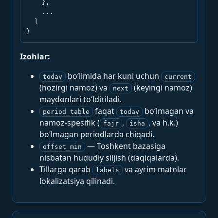
    },

    ...

  ]

}
Izohlar:
bo‘limida har kuni uchun
today
current
(hozirgi namoz) va
(keyingi namoz)
next
maydonlari to‘ldiriladi.
faqat
bo‘lmagan va
period_table
today
namoz-spesifik (
,
, va h.k.)
fajr
isha
bo‘lmagan periodlarda chiqadi.
— Toshkent bazasiga
offset_min
nisbatan hududiy siljish (daqiqalarda).
Tillarga qarab
va ayrim matnlar
labels
lokalizatsiya qilinadi.