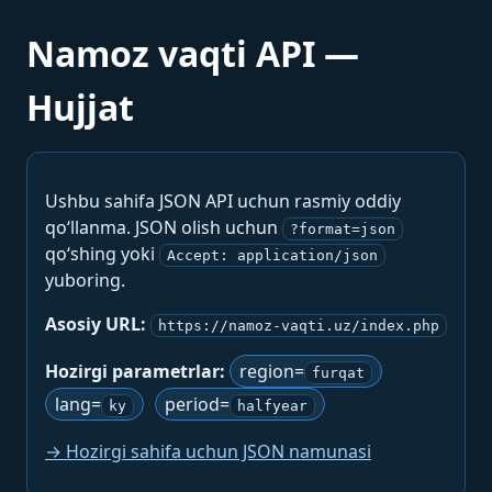
Namoz vaqti API —
Hujjat
Ushbu sahifa JSON API uchun rasmiy oddiy
qo‘llanma. JSON olish uchun
?format=json
qo‘shing yoki
Accept: application/json
yuboring.
Asosiy URL:
https://namoz-vaqti.uz/index.php
Hozirgi parametrlar:
region=
furqat
lang=
period=
ky
halfyear
→ Hozirgi sahifa uchun JSON namunasi