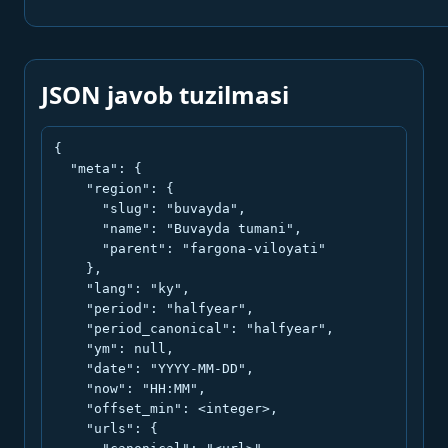
JSON javob tuzilmasi
{

  "meta": {

    "region": {

      "slug": "buvayda",

      "name": "Buvayda tumani",

      "parent": "fargona-viloyati"

    },

    "lang": "ky",

    "period": "halfyear",

    "period_canonical": "halfyear",

    "ym": null,

    "date": "YYYY-MM-DD",

    "now": "HH:MM",

    "offset_min": <integer>,

    "urls": {
