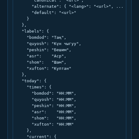
      "canonical": "<url>",

      "alternate": { "<lang>": "<url>", ... },

      "default": "<url>"

    }

  },

  "labels": {

    "bomdod": "Таң",

    "quyosh": "Күн чыгуу",

    "peshin": "Бешим",

    "asr":    "Аср",

    "shom":   "Шам",

    "xufton": "Куптан"

  },

  "today": {

    "times": {

      "bomdod": "HH:MM",

      "quyosh": "HH:MM",

      "peshin": "HH:MM",

      "asr":    "HH:MM",

      "shom":   "HH:MM",

      "xufton": "HH:MM"

    },

    "current": {
