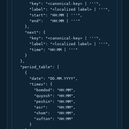
      "key": "<canonical-key> | '''",

      "label": "<localized label> | '''",

      "start": "HH:MM | '''",

      "end":   "HH:MM | '''"

    },

    "next": {

      "key": "<canonical-key> | '''",

      "label": "<localized label> | '''",

      "time": "HH:MM | '''"

    }

  },

  "period_table": [

    {

      "date": "DD.MM.YYYY",

      "times": {

        "bomdod": "HH:MM",

        "quyosh": "HH:MM",

        "peshin": "HH:MM",

        "asr":    "HH:MM",

        "shom":   "HH:MM",

        "xufton": "HH:MM"

      }
