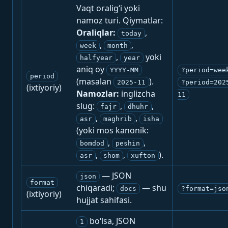
Vaqt oralig‘i yoki
namoz turi. Qiymatlar:
Oraliqlar:
,
today
,
,
week
month
,
yoki
halfyear
year
aniq oy
YYYY-MM
?period=wee
period
(masalan
).
2025-11
?period=202
(ixtiyoriy)
Namozlar:
inglizcha
11
slug:
,
,
fajr
dhuhr
,
,
asr
maghrib
isha
(yoki mos kanonik:
,
,
bomdod
peshin
,
,
).
asr
shom
xufton
— JSON
json
format
chiqaradi;
— shu
docs
?format=jso
(ixtiyoriy)
hujjat sahifasi.
bo‘lsa, JSON
1