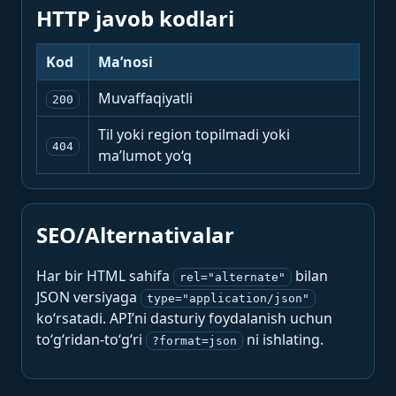
HTTP javob kodlari
Kod
Ma’nosi
Muvaffaqiyatli
200
Til yoki region topilmadi yoki
404
ma’lumot yo‘q
SEO/Alternativalar
Har bir HTML sahifa
bilan
rel="alternate"
JSON versiyaga
type="application/json"
ko‘rsatadi. API’ni dasturiy foydalanish uchun
to‘g‘ridan-to‘g‘ri
ni ishlating.
?format=json