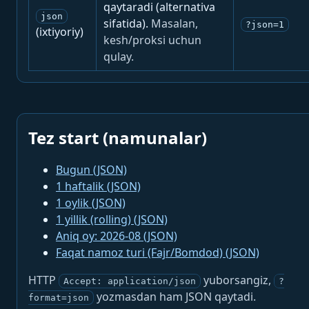
qaytaradi (alternativa
json
sifatida).
Masalan,
?json=1
(ixtiyoriy)
kesh/proksi uchun
qulay.
Tez start (namunalar)
Bugun (JSON)
1 haftalik (JSON)
1 oylik (JSON)
1 yillik (rolling) (JSON)
Aniq oy: 2026-08 (JSON)
Faqat namoz turi (Fajr/Bomdod) (JSON)
HTTP
yuborsangiz,
Accept: application/json
?
yozmasdan ham JSON qaytadi.
format=json