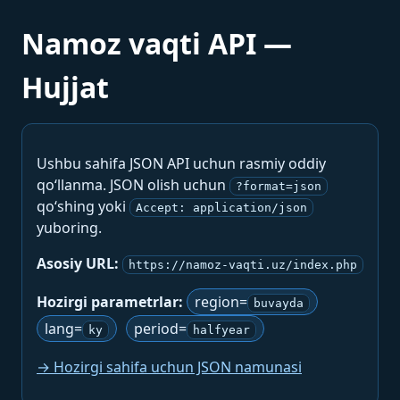
Namoz vaqti API —
Hujjat
Ushbu sahifa JSON API uchun rasmiy oddiy
qo‘llanma. JSON olish uchun
?format=json
qo‘shing yoki
Accept: application/json
yuboring.
Asosiy URL:
https://namoz-vaqti.uz/index.php
Hozirgi parametrlar:
region=
buvayda
lang=
period=
ky
halfyear
→ Hozirgi sahifa uchun JSON namunasi