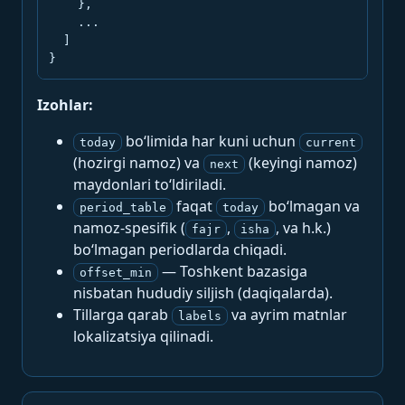
    },

    ...

  ]

}
Izohlar:
bo‘limida har kuni uchun
today
current
(hozirgi namoz) va
(keyingi namoz)
next
maydonlari to‘ldiriladi.
faqat
bo‘lmagan va
period_table
today
namoz-spesifik (
,
, va h.k.)
fajr
isha
bo‘lmagan periodlarda chiqadi.
— Toshkent bazasiga
offset_min
nisbatan hududiy siljish (daqiqalarda).
Tillarga qarab
va ayrim matnlar
labels
lokalizatsiya qilinadi.