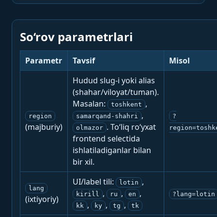
So‘rov parametrlari
Parametr
Tavsif
Misol
Hudud slug-i yoki alias
(shahar/viloyat/tuman).
Masalan:
,
toshkent
,
region
samarqand-shahri
?
(majburiy)
. To‘liq ro‘yxat
olmazor
region=toshk
frontend selectida
ishlatiladiganlar bilan
bir xil.
UI/label tili:
,
lotin
lang
,
,
,
kirill
ru
en
?lang=lotin
(ixtiyoriy)
,
,
,
kk
ky
tg
tk