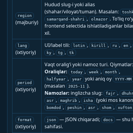
Hudud slug-i yoki alias
(shahar/viloyat/tuman). Masalan:
tosh
region
,
. To‘liq ro‘
samarqand-shahri
olmazor
(majburiy)
frontend selectida ishlatiladiganlar bila
xil.
UI/label tili:
,
,
,
,
lang
lotin
kirill
ru
en
(ixtiyoriy)
,
,
ky
tg
tk
Vaqt oralig‘i yoki namoz turi. Qiymatlar
Oraliqlar:
,
,
,
today
week
month
,
yoki aniq oy
halfyear
year
YYYY-MM
period
(masalan
).
2025-11
(ixtiyoriy)
Namozlar:
inglizcha slug:
,
fajr
dhuh
,
,
(yoki mos kanon
asr
maghrib
isha
,
,
,
,
bomdod
peshin
asr
shom
xufton
— JSON chiqaradi;
— shu h
format
json
docs
(ixtiyoriy)
sahifasi.