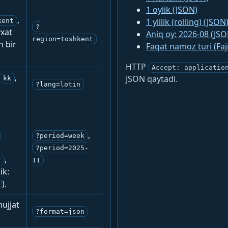
1 oylik (JSON)
,
1 yillik (rolling) (JSON
kent
?
yxat
Aniq oy: 2026-08 (JSO
region=toshkent
n bir
Faqat namoz turi (Fa
HTTP
Accept: applicatio
,
JSON qaytadi.
kk
?lang=lotin
:
,
?period=week
?period=2025-
,
r
11
ik:
).
ujjat
?format=json