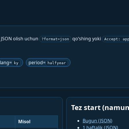
. JSON olish uchun
qo‘shing yoki
?format=json
Accept: ap
lang=
period=
ky
halfyear
Tez start (namun
Bugun (JSON)
Misol
1 haftalik (JSON)