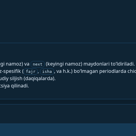
rgi namoz) va
(keyingi namoz) maydonlari to‘ldiriladi.
next
spesifik (
,
, va h.k.) bo‘lmagan periodlarda chi
fajr
isha
y siljish (daqiqalarda).
siya qilinadi.