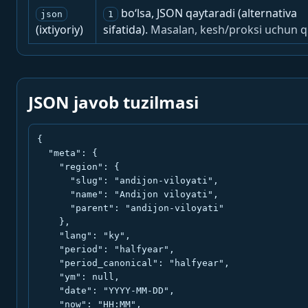
bo‘lsa, JSON qaytaradi (alternativa
json
1
(ixtiyoriy)
sifatida).
Masalan, kesh/proksi uchun q
JSON javob tuzilmasi
{

  "meta": {

    "region": {

      "slug": "andijon-viloyati",

      "name": "Andijon viloyati",

      "parent": "andijon-viloyati"

    },

    "lang": "ky",

    "period": "halfyear",

    "period_canonical": "halfyear",

    "ym": null,

    "date": "YYYY-MM-DD",

    "now": "HH:MM",
