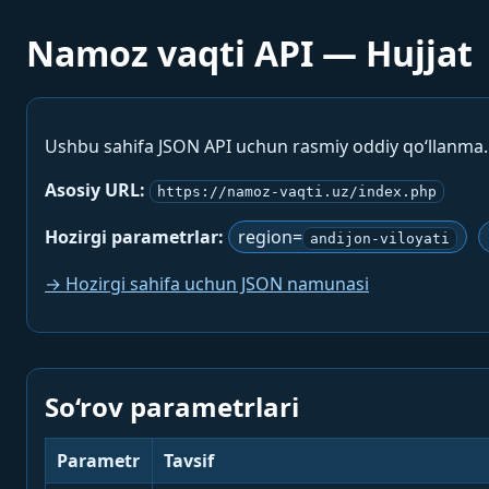
Namoz vaqti API — Hujjat
Ushbu sahifa JSON API uchun rasmiy oddiy qo‘llanma
Asosiy URL:
https://namoz-vaqti.uz/index.php
Hozirgi parametrlar:
region=
andijon-viloyati
→ Hozirgi sahifa uchun JSON namunasi
So‘rov parametrlari
Parametr
Tavsif