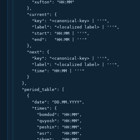
      "xufton": "HH:MM"

    },

    "current": {

      "key": "<canonical-key> | '''",

      "label": "<localized label> | '''",

      "start": "HH:MM | '''",

      "end":   "HH:MM | '''"

    },

    "next": {

      "key": "<canonical-key> | '''",

      "label": "<localized label> | '''",

      "time": "HH:MM | '''"

    }

  },

  "period_table": [

    {

      "date": "DD.MM.YYYY",

      "times": {

        "bomdod": "HH:MM",

        "quyosh": "HH:MM",

        "peshin": "HH:MM",

        "asr":    "HH:MM",

        "shom":   "HH:MM",
