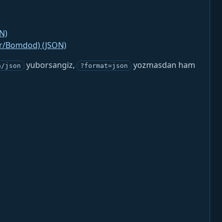
)
N)
jr/Bomdod) (JSON)
yuborsangiz,
yozmasdan ham
n/json
?format=json