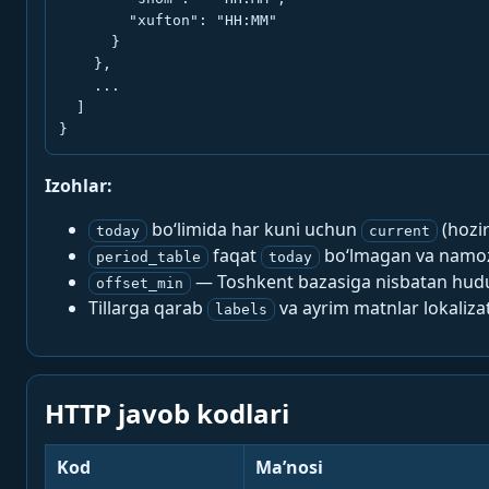
        "xufton": "HH:MM"

      }

    },

    ...

  ]

}
Izohlar:
bo‘limida har kuni uchun
(hozi
today
current
faqat
bo‘lmagan va namoz-
period_table
today
— Toshkent bazasiga nisbatan hududi
offset_min
Tillarga qarab
va ayrim matnlar lokalizat
labels
HTTP javob kodlari
Kod
Ma’nosi