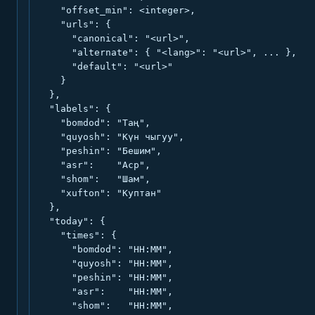
    "offset_min": <integer>,

    "urls": {

      "canonical": "<url>",

      "alternate": { "<lang>": "<url>", ... },

      "default": "<url>"

    }

  },

  "labels": {

    "bomdod": "Таң",

    "quyosh": "Күн чыгуу",

    "peshin": "Бешим",

    "asr":    "Аср",

    "shom":   "Шам",

    "xufton": "Куптан"

  },

  "today": {

    "times": {

      "bomdod": "HH:MM",

      "quyosh": "HH:MM",

      "peshin": "HH:MM",

      "asr":    "HH:MM",

      "shom":   "HH:MM",
