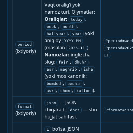
Vaqt oralig‘i yoki
namoz turi. Qiymatlar:
Oraliqlar:
,
today
,
,
week
month
,
yoki
halfyear
year
aniq oy
YYYY-MM
?period=wee
period
(masalan
).
2025-11
?period=202
(ixtiyoriy)
Namozlar:
inglizcha
11
slug:
,
,
fajr
dhuhr
,
,
asr
maghrib
isha
(yoki mos kanonik:
,
,
bomdod
peshin
,
,
).
asr
shom
xufton
— JSON
json
format
chiqaradi;
— shu
docs
?format=jso
(ixtiyoriy)
hujjat sahifasi.
bo‘lsa, JSON
1