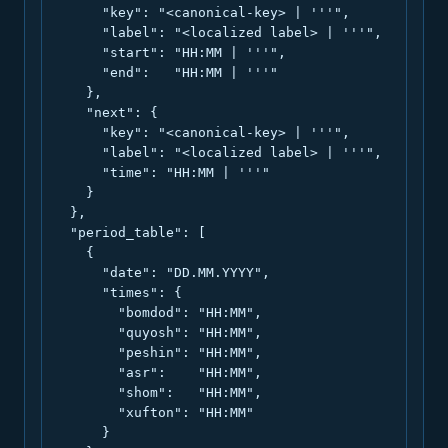
      "key": "<canonical-key> | '''",

      "label": "<localized label> | '''",

      "start": "HH:MM | '''",

      "end":   "HH:MM | '''"

    },

    "next": {

      "key": "<canonical-key> | '''",

      "label": "<localized label> | '''",

      "time": "HH:MM | '''"

    }

  },

  "period_table": [

    {

      "date": "DD.MM.YYYY",

      "times": {

        "bomdod": "HH:MM",

        "quyosh": "HH:MM",

        "peshin": "HH:MM",

        "asr":    "HH:MM",

        "shom":   "HH:MM",

        "xufton": "HH:MM"

      }
