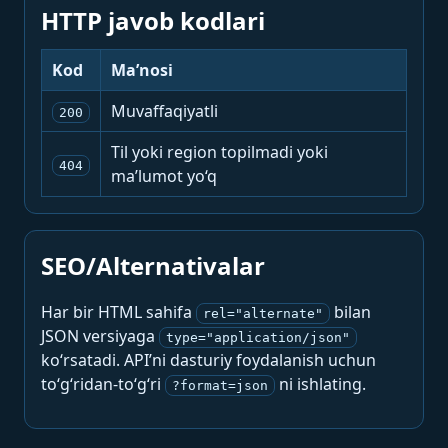
HTTP javob kodlari
Kod
Ma’nosi
Muvaffaqiyatli
200
Til yoki region topilmadi yoki
404
ma’lumot yo‘q
SEO/Alternativalar
Har bir HTML sahifa
bilan
rel="alternate"
JSON versiyaga
type="application/json"
ko‘rsatadi. API’ni dasturiy foydalanish uchun
to‘g‘ridan-to‘g‘ri
ni ishlating.
?format=json