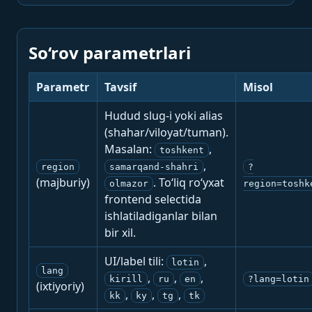
So‘rov parametrlari
Parametr
Tavsif
Misol
Hudud slug-i yoki alias
(shahar/viloyat/tuman).
Masalan:
,
toshkent
,
region
samarqand-shahri
?
(majburiy)
. To‘liq ro‘yxat
olmazor
region=toshk
frontend selectida
ishlatiladiganlar bilan
bir xil.
UI/label tili:
,
lotin
lang
,
,
,
kirill
ru
en
?lang=lotin
(ixtiyoriy)
,
,
,
kk
ky
tg
tk