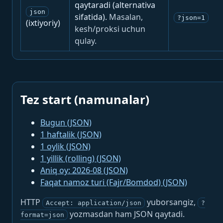
qaytaradi (alternativa
json
sifatida).
Masalan,
?json=1
(ixtiyoriy)
kesh/proksi uchun
qulay.
Tez start (namunalar)
Bugun (JSON)
1 haftalik (JSON)
1 oylik (JSON)
1 yillik (rolling) (JSON)
Aniq oy: 2026-08 (JSON)
Faqat namoz turi (Fajr/Bomdod) (JSON)
HTTP
yuborsangiz,
Accept: application/json
?
yozmasdan ham JSON qaytadi.
format=json