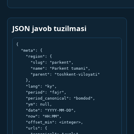
JSON javob tuzilmasi
{

  "meta": {

    "region": {

      "slug": "parkent",

      "name": "Parkent tumani",

      "parent": "toshkent-viloyati"

    },

    "lang": "ky",

    "period": "fajr",

    "period_canonical": "bomdod",

    "ym": null,

    "date": "YYYY-MM-DD",

    "now": "HH:MM",

    "offset_min": <integer>,

    "urls": {
