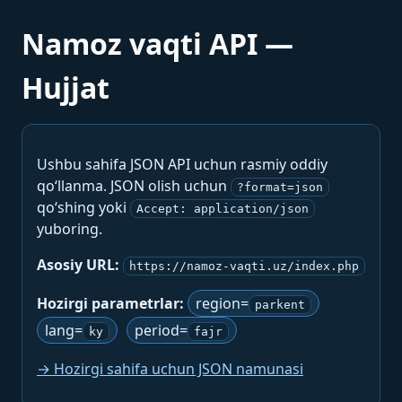
Namoz vaqti API —
Hujjat
Ushbu sahifa JSON API uchun rasmiy oddiy
qo‘llanma. JSON olish uchun
?format=json
qo‘shing yoki
Accept: application/json
yuboring.
Asosiy URL:
https://namoz-vaqti.uz/index.php
Hozirgi parametrlar:
region=
parkent
lang=
period=
ky
fajr
→ Hozirgi sahifa uchun JSON namunasi