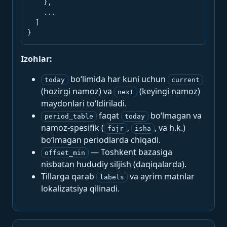
    },

    ...

  ]

}
Izohlar:
bo‘limida har kuni uchun
today
current
(hozirgi namoz) va
(keyingi namoz)
next
maydonlari to‘ldiriladi.
faqat
bo‘lmagan va
period_table
today
namoz-spesifik (
,
, va h.k.)
fajr
isha
bo‘lmagan periodlarda chiqadi.
— Toshkent bazasiga
offset_min
nisbatan hududiy siljish (daqiqalarda).
Tillarga qarab
va ayrim matnlar
labels
lokalizatsiya qilinadi.