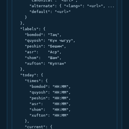
      "canonical": "<url>",

      "alternate": { "<lang>": "<url>", ... },

      "default": "<url>"

    }

  },

  "labels": {

    "bomdod": "Таң",

    "quyosh": "Күн чыгуу",

    "peshin": "Бешим",

    "asr":    "Аср",

    "shom":   "Шам",

    "xufton": "Куптан"

  },

  "today": {

    "times": {

      "bomdod": "HH:MM",

      "quyosh": "HH:MM",

      "peshin": "HH:MM",

      "asr":    "HH:MM",

      "shom":   "HH:MM",

      "xufton": "HH:MM"

    },

    "current": {
