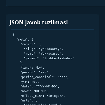
JSON javob tuzilmasi
{

  "meta": {

    "region": {

      "slug": "yakkasaroy",

      "name": "Yakkasaroy",

      "parent": "toshkent-shahri"

    },

    "lang": "ky",

    "period": "asr",

    "period_canonical": "asr",

    "ym": null,

    "date": "YYYY-MM-DD",

    "now": "HH:MM",

    "offset_min": <integer>,

    "urls": {
