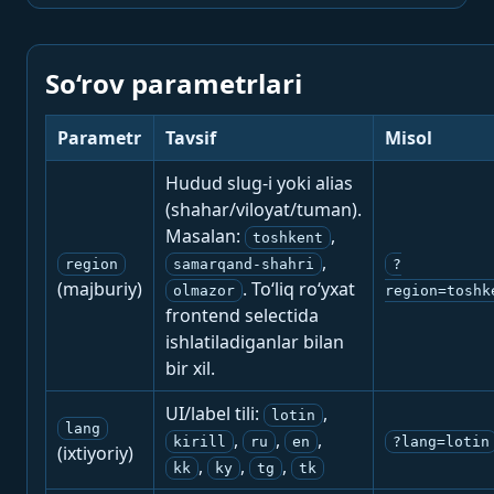
So‘rov parametrlari
Parametr
Tavsif
Misol
Hudud slug-i yoki alias
(shahar/viloyat/tuman).
Masalan:
,
toshkent
,
region
samarqand-shahri
?
(majburiy)
. To‘liq ro‘yxat
olmazor
region=toshk
frontend selectida
ishlatiladiganlar bilan
bir xil.
UI/label tili:
,
lotin
lang
,
,
,
kirill
ru
en
?lang=lotin
(ixtiyoriy)
,
,
,
kk
ky
tg
tk