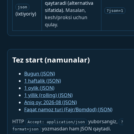
qaytaradi (alternativa
json
sifatida).
Masalan,
?json=1
(ixtiyoriy)
kesh/proksi uchun
qulay.
Tez start (namunalar)
Bugun (JSON)
1 haftalik (JSON)
1 oylik (JSON)
1 yillik (rolling) (JSON)
Aniq oy: 2026-08 (JSON)
Faqat namoz turi (Fajr/Bomdod) (JSON)
HTTP
yuborsangiz,
Accept: application/json
?
yozmasdan ham JSON qaytadi.
format=json