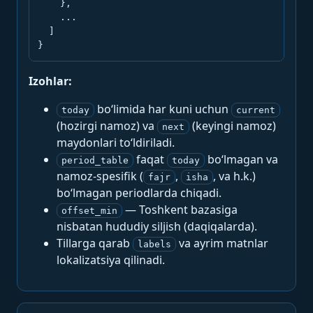
    },

    ...

  ]

}
Izohlar:
bo‘limida har kuni uchun
today
current
(hozirgi namoz) va
(keyingi namoz)
next
maydonlari to‘ldiriladi.
faqat
bo‘lmagan va
period_table
today
namoz-spesifik (
,
, va h.k.)
fajr
isha
bo‘lmagan periodlarda chiqadi.
— Toshkent bazasiga
offset_min
nisbatan hududiy siljish (daqiqalarda).
Tillarga qarab
va ayrim matnlar
labels
lokalizatsiya qilinadi.