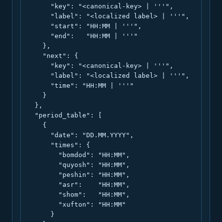
      "key": "<canonical-key> | '''",

      "label": "<localized label> | '''",

      "start": "HH:MM | '''",

      "end":   "HH:MM | '''"

    },

    "next": {

      "key": "<canonical-key> | '''",

      "label": "<localized label> | '''",

      "time": "HH:MM | '''"

    }

  },

  "period_table": [

    {

      "date": "DD.MM.YYYY",

      "times": {

        "bomdod": "HH:MM",

        "quyosh": "HH:MM",

        "peshin": "HH:MM",

        "asr":    "HH:MM",

        "shom":   "HH:MM",

        "xufton": "HH:MM"

      }
