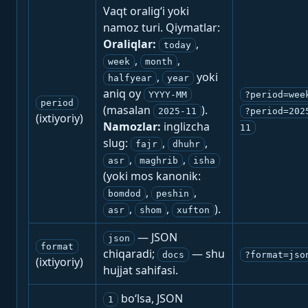
Vaqt oralig‘i yoki
namoz turi. Qiymatlar:
Oraliqlar:
,
today
,
,
week
month
,
yoki
halfyear
year
aniq oy
YYYY-MM
?period=wee
period
(masalan
).
2025-11
?period=202
(ixtiyoriy)
Namozlar:
inglizcha
11
slug:
,
,
fajr
dhuhr
,
,
asr
maghrib
isha
(yoki mos kanonik:
,
,
bomdod
peshin
,
,
).
asr
shom
xufton
— JSON
json
format
chiqaradi;
— shu
docs
?format=jso
(ixtiyoriy)
hujjat sahifasi.
bo‘lsa, JSON
1