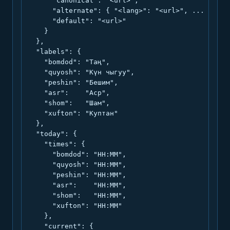
      "canonical": "<url>",

      "alternate": { "<lang>": "<url>", ... },

      "default": "<url>"

    }

  },

  "labels": {

    "bomdod": "Таң",

    "quyosh": "Күн чыгуу",

    "peshin": "Бешим",

    "asr":    "Аср",

    "shom":   "Шам",

    "xufton": "Куптан"

  },

  "today": {

    "times": {

      "bomdod": "HH:MM",

      "quyosh": "HH:MM",

      "peshin": "HH:MM",

      "asr":    "HH:MM",

      "shom":   "HH:MM",

      "xufton": "HH:MM"

    },

    "current": {
