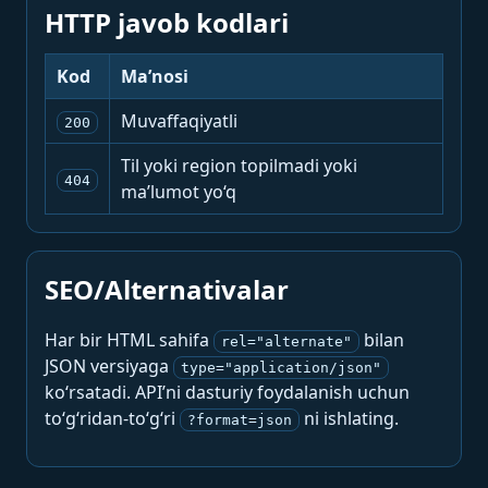
HTTP javob kodlari
Kod
Ma’nosi
Muvaffaqiyatli
200
Til yoki region topilmadi yoki
404
ma’lumot yo‘q
SEO/Alternativalar
Har bir HTML sahifa
bilan
rel="alternate"
JSON versiyaga
type="application/json"
ko‘rsatadi. API’ni dasturiy foydalanish uchun
to‘g‘ridan-to‘g‘ri
ni ishlating.
?format=json