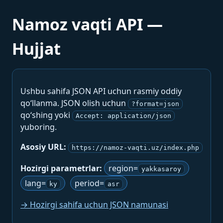
Namoz vaqti API —
Hujjat
Ushbu sahifa JSON API uchun rasmiy oddiy
qo‘llanma. JSON olish uchun
?format=json
qo‘shing yoki
Accept: application/json
yuboring.
Asosiy URL:
https://namoz-vaqti.uz/index.php
Hozirgi parametrlar:
region=
yakkasaroy
lang=
period=
ky
asr
→ Hozirgi sahifa uchun JSON namunasi