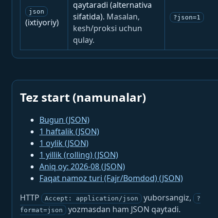
qaytaradi (alternativa
json
sifatida).
Masalan,
?json=1
(ixtiyoriy)
kesh/proksi uchun
qulay.
Tez start (namunalar)
Bugun (JSON)
1 haftalik (JSON)
1 oylik (JSON)
1 yillik (rolling) (JSON)
Aniq oy: 2026-08 (JSON)
Faqat namoz turi (Fajr/Bomdod) (JSON)
HTTP
yuborsangiz,
Accept: application/json
?
yozmasdan ham JSON qaytadi.
format=json