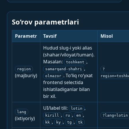
So‘rov parametrlari
Parametr
Tavsif
Misol
Hudud slug-i yoki alias
(shahar/viloyat/tuman).
Masalan:
,
toshkent
,
region
samarqand-shahri
?
(majburiy)
. To‘liq ro‘yxat
olmazor
region=toshk
frontend selectida
ishlatiladiganlar bilan
bir xil.
UI/label tili:
,
lotin
lang
,
,
,
kirill
ru
en
?lang=lotin
(ixtiyoriy)
,
,
,
kk
ky
tg
tk