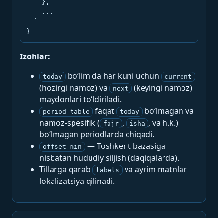
    },

    ...

  ]

}
Izohlar:
bo‘limida har kuni uchun
today
current
(hozirgi namoz) va
(keyingi namoz)
next
maydonlari to‘ldiriladi.
faqat
bo‘lmagan va
period_table
today
namoz-spesifik (
,
, va h.k.)
fajr
isha
bo‘lmagan periodlarda chiqadi.
— Toshkent bazasiga
offset_min
nisbatan hududiy siljish (daqiqalarda).
Tillarga qarab
va ayrim matnlar
labels
lokalizatsiya qilinadi.