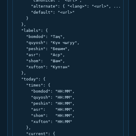
      "canonical": "<url>",

      "alternate": { "<lang>": "<url>", ... },

      "default": "<url>"

    }

  },

  "labels": {

    "bomdod": "Таң",

    "quyosh": "Күн чыгуу",

    "peshin": "Бешим",

    "asr":    "Аср",

    "shom":   "Шам",

    "xufton": "Куптан"

  },

  "today": {

    "times": {

      "bomdod": "HH:MM",

      "quyosh": "HH:MM",

      "peshin": "HH:MM",

      "asr":    "HH:MM",

      "shom":   "HH:MM",

      "xufton": "HH:MM"

    },

    "current": {
