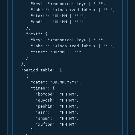
      "key": "<canonical-key> | '''",

      "label": "<localized label> | '''",

      "start": "HH:MM | '''",

      "end":   "HH:MM | '''"

    },

    "next": {

      "key": "<canonical-key> | '''",

      "label": "<localized label> | '''",

      "time": "HH:MM | '''"

    }

  },

  "period_table": [

    {

      "date": "DD.MM.YYYY",

      "times": {

        "bomdod": "HH:MM",

        "quyosh": "HH:MM",

        "peshin": "HH:MM",

        "asr":    "HH:MM",

        "shom":   "HH:MM",

        "xufton": "HH:MM"

      }
