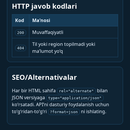
HTTP javob kodlari
Kod
Ma’nosi
Muvaffaqiyatli
200
Til yoki region topilmadi yoki
404
ma’lumot yo‘q
SEO/Alternativalar
Har bir HTML sahifa
bilan
rel="alternate"
JSON versiyaga
type="application/json"
ko‘rsatadi. API’ni dasturiy foydalanish uchun
to‘g‘ridan-to‘g‘ri
ni ishlating.
?format=json