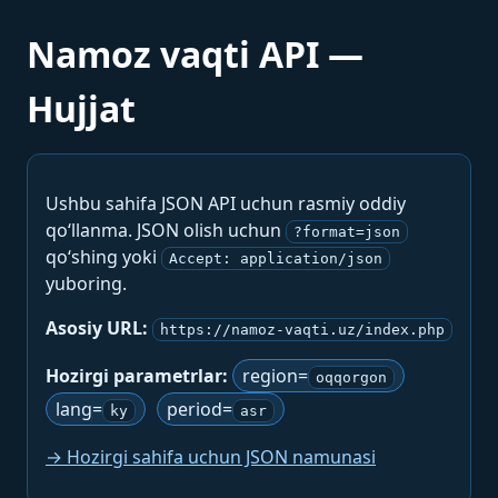
Namoz vaqti API —
Hujjat
Ushbu sahifa JSON API uchun rasmiy oddiy
qo‘llanma. JSON olish uchun
?format=json
qo‘shing yoki
Accept: application/json
yuboring.
Asosiy URL:
https://namoz-vaqti.uz/index.php
Hozirgi parametrlar:
region=
oqqorgon
lang=
period=
ky
asr
→ Hozirgi sahifa uchun JSON namunasi