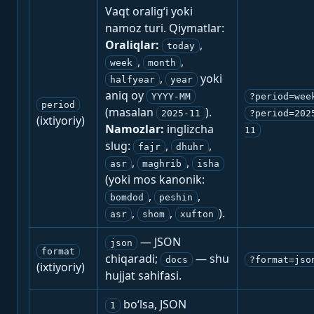
Vaqt oralig‘i yoki
namoz turi. Qiymatlar:
Oraliqlar:
,
today
,
,
week
month
,
yoki
halfyear
year
aniq oy
YYYY-MM
?period=wee
period
(masalan
).
2025-11
?period=202
(ixtiyoriy)
Namozlar:
inglizcha
11
slug:
,
,
fajr
dhuhr
,
,
asr
maghrib
isha
(yoki mos kanonik:
,
,
bomdod
peshin
,
,
).
asr
shom
xufton
— JSON
json
format
chiqaradi;
— shu
docs
?format=jso
(ixtiyoriy)
hujjat sahifasi.
bo‘lsa, JSON
1