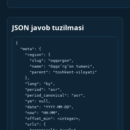
JSON javob tuzilmasi
{

  "meta": {

    "region": {

      "slug": "oqqorgon",

      "name": "Oqqo‘rg‘on tumani",

      "parent": "toshkent-viloyati"

    },

    "lang": "ky",

    "period": "asr",

    "period_canonical": "asr",

    "ym": null,

    "date": "YYYY-MM-DD",

    "now": "HH:MM",

    "offset_min": <integer>,

    "urls": {
